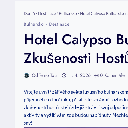
Domů
/
Destinace
/
Bulharsko
/
Hotel Calypso Bulharsko re
Bulharsko
·
Destinace
Hotel Calypso B
Zkušenosti Host
Od
Terno Tour
11. 4. 2026
0 Komentáře
Vítejte uvnitř zářivého ⁤světa‍ luxusního ⁤bulharsk
příjemného odpočinku, přijali jste správné rozhod
zkušeností hostů, kteří zde již strávili‌ svůj odpoč
aktivity a⁣ vyžití vám‍ zde budou nabídnuty. Nechte 
sny!