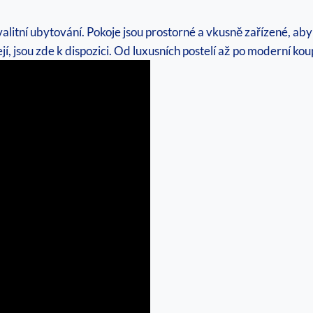
kvalitní ubytování. Pokoje jsou⁢ prostorné a vkusně zařízené, ab
jí, ⁣jsou ​zde k dispozici. Od luxusních ⁢postelí až⁢ po moderní 