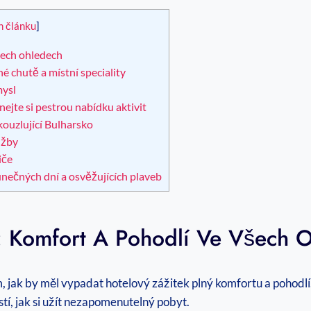
h článku
]
šech ohledech
chutě a místní ‍speciality
mysl
ejte si pestrou nabídku aktivit
kouzlující Bulharsko
užby
iče
lunečných dní a osvěžujících plaveb
k: Komfort A Pohodlí Ve Všech 
jak by⁣ měl vypadat hotelový⁣ zážitek plný komfortu a ⁣pohodl
í, ‍jak si užít ⁢nezapomenutelný pobyt.