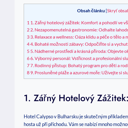
Obsah článku
[
Skryť obsa
1
1. Zářný hotelový zážitek: Komfort a pohodlí ve v
2
2. Nezapomenutelná gastronomie: Odhalte ⁤lahodné 
3
3. ⁤Relaxace a ⁤wellness: Oáza‍ klidu a péče o tělo a 
4
4.⁤ Bohaté možnosti zábavy: Odpočiňte si a vychutn
5
5. Nádherné prostředí a krásná příroda: Objevte ⁣o
6
6. Výborný personál: Vstřícnost a profesionální sl
7
7.⁣ Rodinný přístup: Bohatý program pro děti a rod
8
9. Prosluněné pláže⁤ a azurové moře: Užívejte si⁤ s
1. Zářný Hotelový Zážite
Hotel Calypso v Bulharsku je skutečným příkladem, 
hosta už při ‌příchodu. Vám se nabízí mnoho‌ možnost