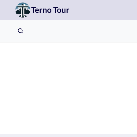
Přeskočit
Terno Tour
na
obsah