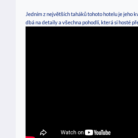
Jedním z⁤ největších taháků tohoto hotelu je ⁣jeho 
dbá na detaily a všechna pohodlí, která si hosté⁣ pře