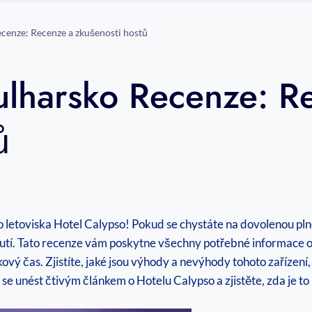
cenze: Recenze a zkušenosti hostů
ulharsko Recenze: R
ů
ého letoviska Hotel Calypso! Pokud se chystáte na dovolenou pln
nutí. Tato recenze vám poskytne všechny potřebné informace o
inkový čas. Zjistíte, jaké ​jsou⁢ výhody a nevýhody tohoto zaříze
se‌ unést⁣ čtivým článkem⁣ o Hotelu Calypso a zjistěte, zda je ‌