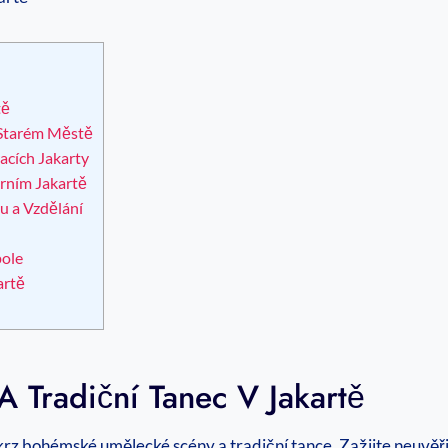
tě
 Starém Městě
acích Jakarty
rním Jakartě
u a Vzdělání
pole
artě
A Tradiční Tanec V Jakartě
krz bohémské umělecké scény a tradiční tance. Zažijte neuvěř