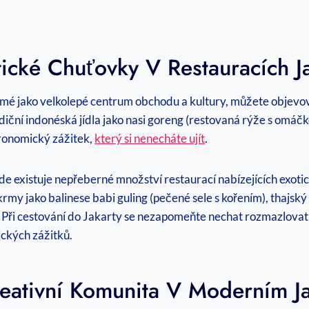
ické Chuťovky V Restauracích J
mé jako velkolepé centrum obchodu a kultury, můžete objevov
diční indonéská jídla jako nasi goreng (restovaná rýže s omáč
ronomický zážitek,
který si nenecháte ujít
.
e existuje nepřeberné množství restaurací nabízejících exotic
rmy jako balinese babi guling (pečené sele s kořením), thajský
Při cestování do Jakarty se nezapomeňte nechat rozmazlovat m
ckých zážitků.
eativní Komunita V Moderním Ja