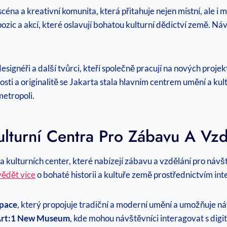
éna a kreativní komunita, která přitahuje nejen místní, ale 
c a akcí, které oslavují bohatou kulturní dědictví země. Náv
esignéři a další tvůrci, kteří společně pracují na nových projek
osti a originalitě se Jakarta stala hlavním centrem umění a kul
metropoli.
ulturní Centra Pro Zábavu A Vzd
a kulturních center, které nabízejí zábavu a vzdělání pro náv
ědět více
o bohaté historii a kultuře země prostřednictvím int
Space
, který propojuje tradiční a moderní umění a umožňuje ná
rt:1 New Museum
, kde mohou návštěvníci interagovat s digitá