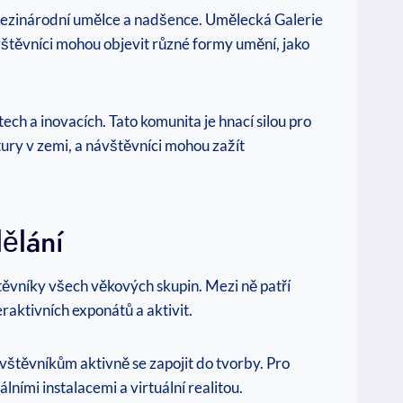
i mezinárodní umělce a nadšence. Umělecká Galerie
štěvníci mohou objevit různé formy umění, jako
tech a inovacích. Tato komunita je hnací silou pro
tury v zemi, a návštěvníci mohou zažít
ělání
štěvníky všech věkových skupin. Mezi ně patří
eraktivních exponátů a aktivit.
vštěvníkům aktivně se zapojit do tvorby. Pro
lními instalacemi a virtuální realitou.