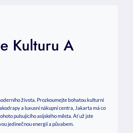
e Kulturu A
 a moderního života. Prozkoumejte bohatou kulturní
akodrapy a luxusní nákupní centra, Jakarta má co
oto pulsujícího asijského města. Ať už jste
svou jedinečnou energií a půvabem.