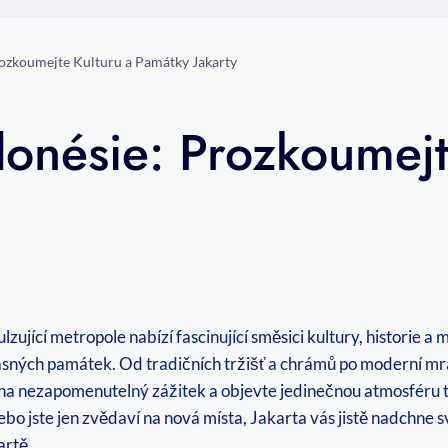
rozkoumejte Kulturu a Památky Jakarty
donésie: Prozkoumejt
lzující metropole nabízí fascinující směsici kultury, historie
rásných památek. Od tradičních tržišť a chrámů po moderní mr
a nezapomenutelný zážitek a objevte jedinečnou atmosféru toh
ebo jste jen zvědaví na nová místa, Jakarta vás jistě nadchne 