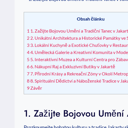
Obsah článku
1
1. Zažijte Bojovou Umění a Tradiční Tanec v Jakar
2
2. Unikátní Architektura a Historické Památky ve
3
3. Lokální Kuchyně a Exotické Chuťovky v Restaur
4
4. Umělecká Galerie a Kreativní Komunita v Mode
5
5. Interaktivní Muzea a Kulturní Centra pro Zábav
6
6. Nákupní Raj a Exkluzivní Butiky v Jakartě
7
7. Přírodní Krásy a Rekreační Zóny v Okolí Metro
8
8. Spirituální Dědictví a Náboženské Tradice v Jak
9
Závěr
1. Zažijte Bojovou Umění 
Prozkoumejte bohatou kulturu a tradice Jakarty s