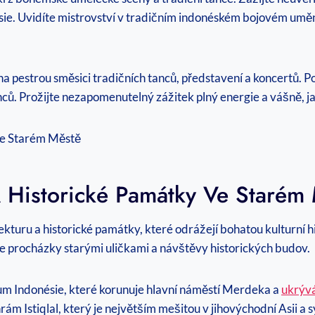
ésie. Uvidíte mistrovství v tradičním indonéském bojovém umění,
na pestrou směsici tradičních tanců, představení a koncertů. P
ců. Prožijte nezapomenutelný zážitek plný energie a vášně, ja
 A Historické Památky Ve Starém
ekturu a historické památky, které odrážejí bohatou kulturní h
jete procházky starými uličkami a návštěvy historických budov.
 Indonésie, které korunuje hlavní náměstí Merdeka a
ukrývá
m Istiqlal, který je největším mešitou v jihovýchodní Asii a 