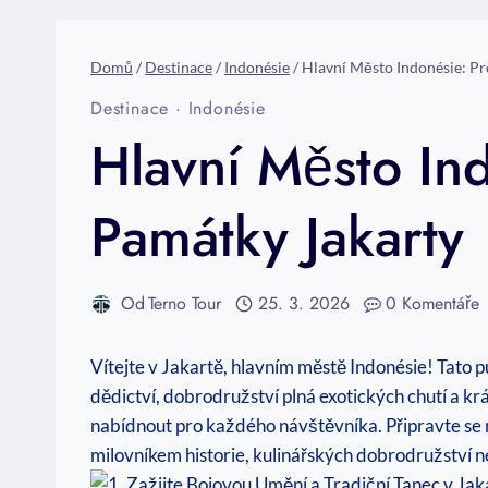
Domů
/
Destinace
/
Indonésie
/
Hlavní Město Indonésie: P
Destinace
·
Indonésie
Hlavní Město In
Památky Jakarty
Od
Terno Tour
25. 3. 2026
0 Komentáře
Vítejte v Jakartě, hlavním městě Indonésie! Tato pu
dědictví, dobrodružství plná exotických chutí a k
nabídnout pro každého návštěvníka. Připravte se n
milovníkem historie, kulinářských dobrodružství n