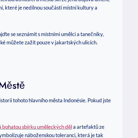
 které je nedílnou součástí místní kultury a
ojďte se seznámit s místními umělci a tanečníky,
ké můžete zažít pouze v jakartských ulicích.
 Městě
istorii tohoto hlavního města Indonésie. Pokud jste
 bohatou sbírku uměleckých děl
a artefaktů ze
symbolizuje náboženskou toleranci, která je tak