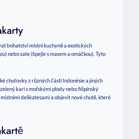
akarty
at bohatství místní kuchyně a exotických
kou) nebo sate (špejle s masem a omáčkou). Tyto
ké chuťovky z různých částí Indonésie a jiných
 zelený kari s mořskými plody nebo filipínský
ístními delikatesami a objevit nové chutě, které
kartě