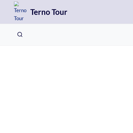
Přeskočit
Terno Tour
na
obsah