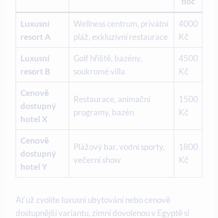
noc
Luxusní
Wellness centrum, privátní
4000
resort A
pláž, exkluzivní restaurace
Kč
Luxusní
Golf hřiště, bazény,
4500
resort B
soukromé villa
Kč
Cenově
Restaurace, animační
1500
dostupný
programy, bazén
Kč
hotel X
Cenově
Plážový bar, vodní sporty,
1800
dostupný
večerní show
Kč
hotel Y
Ať už zvolíte luxusní ubytování nebo cenově
dostupnější variantu, zimní dovolenou v Egyptě si