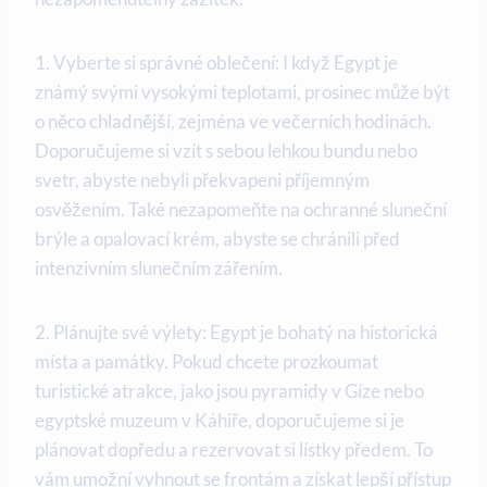
1. Vyberte si správné oblečení: I když Egypt je
známý svými vysokými teplotami, prosinec může být
o něco chladnější, zejména ve večerních hodinách.
Doporučujeme si vzít s sebou lehkou bundu nebo
svetr, abyste nebyli překvapeni příjemným
osvěžením. Také nezapomeňte na ochranné sluneční
brýle a opalovací krém, abyste se chránili před
intenzivním slunečním zářením.
2. Plánujte své výlety: Egypt je bohatý na historická
místa a památky. Pokud chcete prozkoumat
turistické atrakce, jako jsou pyramidy v Gíze nebo
egyptské muzeum v Káhiře, doporučujeme si je
plánovat dopředu a rezervovat si lístky předem. To
vám umožní vyhnout se frontám a získat lepší přístup