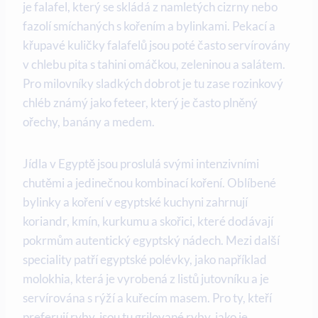
je falafel, který se skládá z namletých cizrny nebo
fazolí smíchaných s kořením a bylinkami. Pekací a
křupavé kuličky falafelů jsou poté často servírovány
v chlebu pita s tahini omáčkou, zeleninou a salátem.
Pro milovníky sladkých dobrot je tu zase rozinkový
chléb známý jako feteer, který je často plněný
ořechy, banány a medem.
Jídla v Egyptě jsou proslulá svými intenzivními
chutěmi a jedinečnou kombinací koření. Oblíbené
bylinky a koření v egyptské kuchyni zahrnují
koriandr, kmín, kurkumu a skořici, které dodávají
pokrmům autentický egyptský nádech. Mezi další
speciality patří egyptské polévky, jako například
molokhia, která je vyrobená z listů jutovníku a je
servírována s rýží a kuřecím masem. Pro ty, kteří
preferují ryby, jsou tu grilované ryby, jako je