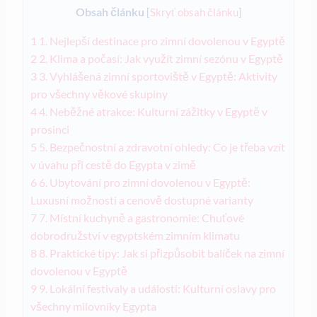
Obsah článku
[
Skryť obsah článku
]
1
1. Nejlepší destinace pro zimní dovolenou v Egyptě
2
2. Klima a počasí: Jak využít zimní sezónu v Egyptě
3
3. Vyhlášená zimní sportoviště v Egyptě: Aktivity
pro všechny věkové skupiny
4
4. Neběžné atrakce: Kulturní zážitky v Egyptě v
prosinci
5
5. Bezpečnostní a zdravotní ohledy: Co je třeba vzít
v úvahu při cestě do Egypta v zimě
6
6. Ubytování pro zimní dovolenou v Egyptě:
Luxusní možnosti a cenově dostupné varianty
7
7. Místní kuchyně a gastronomie: Chuťové
dobrodružství v egyptském zimním klimatu
8
8. Praktické tipy: Jak si přizpůsobit balíček na zimní
dovolenou v Egyptě
9
9. Lokální festivaly a události: Kulturní oslavy pro
všechny milovníky Egypta