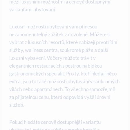
mezi luxusními možnostmi a cenově dostupnými
variantami ubytování.
Luxusní možnosti ubytování vám přinesou
nezapomenutelný zážitek z dovolené. Můžete si
vybrat z luxusních resortů, které nabízejí prvotřídní
služby, wellness centra, soukromé pláže a další
luxusní vybavení. Večery můžete trávit v
elegantních restauracích s pestrou nabídkou
gastronomických specialit. Pro ty, kteří hledají něco
extra, jsou tu také možnosti ubytování v soukromých
vilách nebo apartmánech. To všechno samozřejmě
za přijatelnou cenu, která odpovídá vyšší úrovni
služeb.
Pokud hledáte cenově dostupnější variantu
ubytování, máte na výběr z mnoha hotelů a