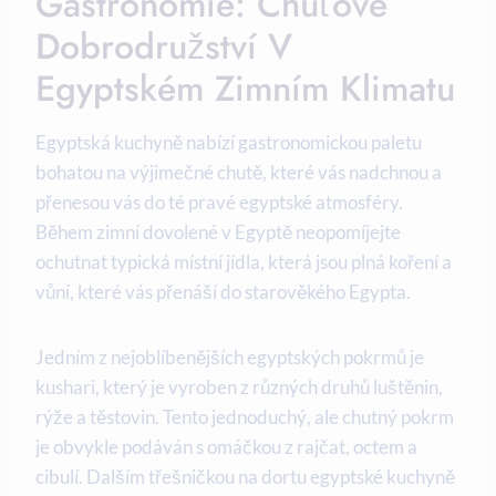
Gastronomie: Chuťové
Dobrodružství V
Egyptském Zimním Klimatu
Egyptská kuchyně nabízí gastronomickou paletu
bohatou na výjimečné chutě, které vás nadchnou a
přenesou vás do té pravé egyptské atmosféry.
Během zimní dovolené v Egyptě neopomíjejte
ochutnat typická místní jídla, která jsou plná koření a
vůní, které vás přenáší do starověkého Egypta.
Jedním z nejoblíbenějších egyptských pokrmů je
kushari, který je vyroben z různých druhů luštěnin,
rýže a těstovin. Tento jednoduchý, ale chutný pokrm
je obvykle podáván s omáčkou z rajčat, octem a
cibulí. Dalším třešničkou na dortu egyptské kuchyně