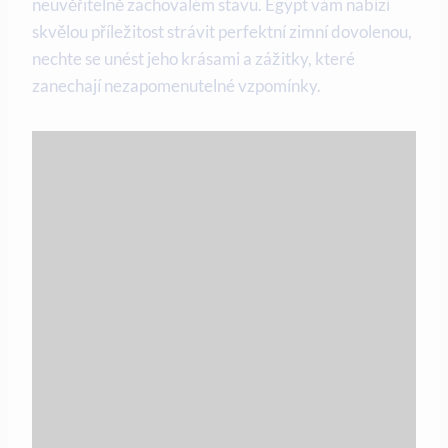
neuvěřitelně zachovalém stavu. Egypt vám nabízí
skvělou příležitost strávit perfektní zimní dovolenou,
nechte se unést jeho krásami a zážitky, které
zanechají nezapomenutelné vzpomínky.