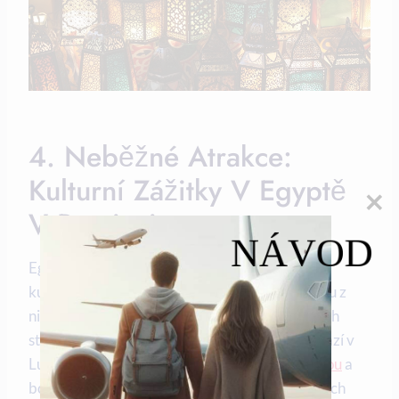
4. Neběžné Atrakce:
Kulturní Zážitky V Egyptě
V Prosinci
NÁVOD
Egypt v prosinci nabízí mnoho neobvyklých
kulturních atrakcí, které stojí za to zažít. Jednou z
nich je navštívení Karnaku, jednoho z největších
starověkých chrámů na světě. Karnak se nachází v
Luxoru a
je známý svou ohromující architekturou
a
bohatou historií. Při procházce kolem obrovských