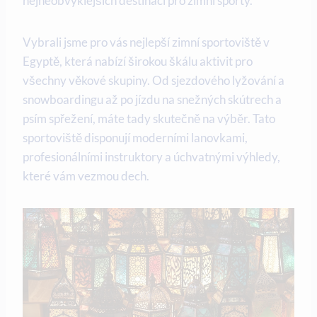
nejneobvyklejších destinací pro zimní sporty.
Vybrali jsme pro vás nejlepší zimní sportoviště v
Egyptě, která nabízí širokou škálu aktivit pro
všechny věkové skupiny. Od sjezdového lyžování a
snowboardingu až po jízdu na snežných skútrech a
psím spřežení, máte tady skutečně na výběr. Tato
sportoviště disponují moderními lanovkami,
profesionálními instruktory a úchvatnými výhledy,
které vám vezmou dech.