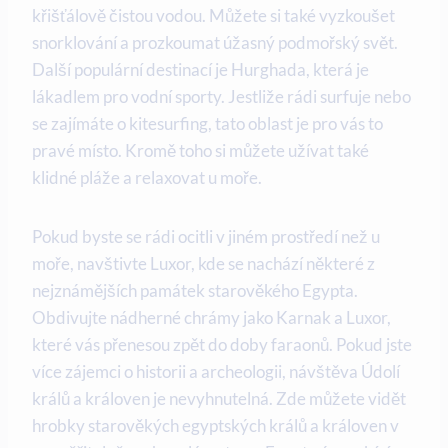
křišťálově čistou vodou. Můžete si také vyzkoušet
snorklování a prozkoumat úžasný podmořský svět.
Další populární destinací je Hurghada, která je
lákadlem pro vodní sporty. Jestliže rádi surfuje nebo
se zajímáte o kitesurfing, tato oblast je pro vás to
pravé místo. Kromě toho si můžete užívat také
klidné pláže a relaxovat u moře.
Pokud byste se rádi ocitli v jiném prostředí než u
moře, navštivte Luxor, kde se nachází některé z
nejznámějších památek starověkého Egypta.
Obdivujte nádherné chrámy jako Karnak a Luxor,
které vás přenesou zpět do doby faraonů. Pokud jste
více zájemci o historii a archeologii, návštěva Údolí
králů a královen je nevyhnutelná. Zde můžete vidět
hrobky starověkých egyptských králů a královen v