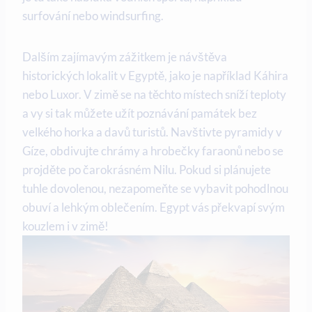
surfování nebo windsurfing.
Dalším zajímavým zážitkem je návštěva
historických lokalit v Egyptě, jako je například Káhira
nebo Luxor. V zimě se na těchto místech sníží teploty
a vy si tak můžete užít poznávání památek bez
velkého horka a davů turistů. Navštivte pyramidy v
Gíze, obdivujte chrámy a hrobečky faraonů nebo se
projděte po čarokrásném Nilu. Pokud si plánujete
tuhle dovolenou, nezapomeňte se vybavit pohodlnou
obuví a lehkým oblečením. Egypt vás překvapí svým
kouzlem i v zimě!