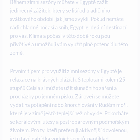
Během zimní sezóny můžete v Egyptě zažít
jedinečný zážitek, který se liší od tradičního
svátkového období, jak jsme zvyklí. Pokud nemáte
rádi chladné počasí a sníh, Egypt je ideální destinací
pro vás. Klima a počasí v této době roku jsou
přívětivé a umožňují vám využít plně potenciálu této
země.
Prvním tipem pro využití zimní sezóny v Egyptě je
relaxace na krásných plážích. S teplotami kolem 25
stupňů Celsia si můžete užít slunečního záření a
procházky po jemném písku. Zároveň se můžete
vydat na potápění nebo šnorchlování v Rudém moři,
které je v zimě ještě teplejší než obvykle. Pokocháte
se korálovými útesy a pestrobarevným podmořským
životem. Pro ty, kteří preferují aktivnější dovolenou,
je tu také nabídka vodních sportů, například