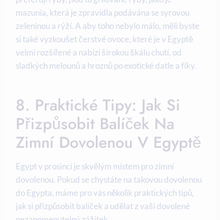
mazunia, která je zpravidla podávána se syrovou
zeleninou a rýží. A aby toho nebylo málo, měli byste
si také vyzkoušet čerstvé ovoce, které je v Egyptě
velmi rozšířené a nabízí širokou škálu chutí, od
sladkých melounů a hroznů po exotické datle a fíky.
8. Praktické Tipy: Jak Si
Přizpůsobit Balíček Na
Zimní Dovolenou V Egyptě
Egypt v prosinci je skvělým místem pro zimní
dovolenou. Pokud se chystáte na takovou dovolenou
do Egypta, máme pro vás několik praktických tipů,
jak si přizpůsobit balíček a udělat z vaší dovolené
nezapomenutelný zážitek.