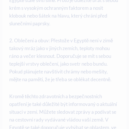
Egyptě stále svítí silně. Proto je důležité brát s sebou
krém s vysokým ochranným faktorem a nosit
klobouk nebo šátek na hlavu, který chrání před
slunečními paprsky.
2. Oblečení a obuv: Přestože v Egyptě není v zimě
takový mráz jako v jiných zemích, teploty mohou
ráno a večer klesnout. Doporučuje se mít s sebou
teplejší vrstvy oblečení, jako svetr nebo bundu.
Pokud plánujete navštívit chrámy nebo mešity,
mějte na paměti, že je třeba se oblékat decentně.
Kromě těchto zdravotních a bezpečnostních
opatření je také důležité být informovaný o aktuální
situaci v zemi. Můžete sledovat zprávy a podívat se
na cestovní rady vydávané vládou vaší země. V
Egyptě se také doporučuje vyhýbat se oblastem, ve