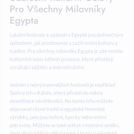
Pro Všechny Milovníky
Egypta
Lokální festivaly a události v Egyptě jsou jedinečným
způsobem, jak prozkoumat a zažít místní kulturu a
tradice. Pro všechny milovníky Egypta je zde mnoho
kulturních oslav během prosince, které přinášejí
vzrušující zážitky a dobrodružství.
Jedním z nejvýznamnějších festivalů je například
Šedivý trh v Káhiře, který přivádí do města
desetitisíce návštěvníků. Na tomto trhu můžete
objevovat různé tradiční egyptské řemeslné
výrobky, jako jsou koření, šperky nebo místní
potraviny. Můžete se také setkat s místními umělci,
kteří předvádějí tradiční tance a hrají na egyptské