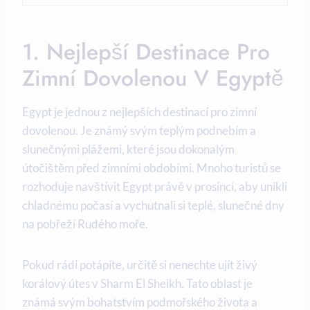
1. Nejlepší Destinace Pro
Zimní Dovolenou V Egyptě
Egypt je jednou z nejlepších destinací pro zimní
dovolenou. Je známý svým teplým podnebím a
slunečnými plážemi, které jsou dokonalým
útočištěm před zimními obdobími. Mnoho turistů se
rozhoduje navštívit Egypt právě v prosinci, aby unikli
chladnému počasí a vychutnali si teplé, slunečné dny
na pobřeží Rudého moře.
Pokud rádi potápíte, určitě si nenechte ujít živý
korálový útes v Sharm El Sheikh. Tato oblast je
známá svým bohatstvím podmořského života a