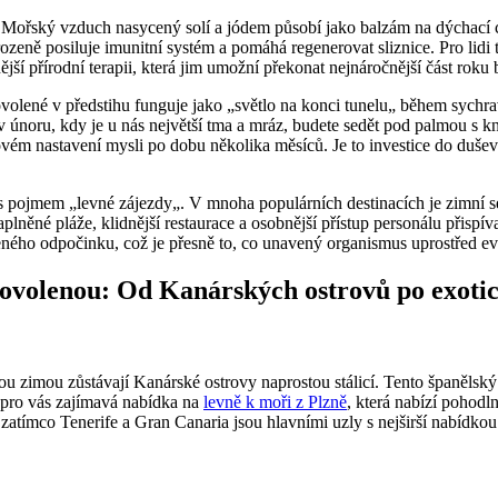
í. Mořský vzduch nasycený solí a jódem působí jako balzám na dýchac
rozeně posiluje imunitní systém a pomáhá regenerovat sliznice. Pro lid
jší přírodní terapii, která jim umožní překonat nejnáročnější část rok
ovolené v předstihu funguje jako „světlo na konci tunelu„ během sych
v únoru, kdy je u nás největší tma a mráz, budete sedět pod palmou s k
ovém nastavení mysli po dobu několika měsíců. Je to investice do duševn
jí s pojmem „levné zájezdy„. V mnoha populárních destinacích je zimní 
lněné pláže, klidnější restaurace a osobnější přístup personálu přispív
ného odpočinku, což je přesně to, co unavený organismus uprostřed ev
 dovolenou: Od Kanárských ostrovů po exoti
u zimou zůstávají Kanárské ostrovy naprostou stálicí. Tento španělský ar
 pro vás zajímavá nabídka na
levně k moři z Plzně
, která nabízí pohodl
 zatímco Tenerife a Gran Canaria jsou hlavními uzly s nejširší nabídkou