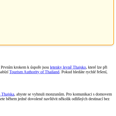
ě. Prvním krokem k úspoře jsou
letenky levně Thajsko
, které lze při
nabízí
Tourism Authority of Thailand
. Pokud hledáte rychlé řešení,
o Thajska
, abyste se vyhnuli monzunům. Pro komunikaci s domovem
ete během jedné dovolené navštívit několik odlišných destinací bez