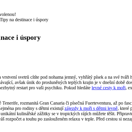
Tipy na destinace i úspory
inace i úspory
 vrstvení svetrů cítíte pod nohama jemný, vyhřátý písek a na své tváři
vající, avšak únik do prosluněných teplých krajin je v dnešní době dos
ezbytný restart pro vaši psychiku. Pokud hledáte
levné cesty k moři
, e
 Tenerife, rozmanitá Gran Canaria či písečná Fuerteventura, až po fas
ejména pro rodiny s dětmi existují
zájezdy k moři s dětmi levně
, které
nikátní kulinářské zážitky se v tropických rájích můžete těšit. Připrav
 váš rozpočet a touhu po zaslouženém relaxu v teple. Před cestou si ne