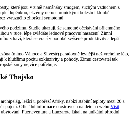
í cesty, které jsou v zimě namáhány smogem, suchým vzduchem z
i trpící lupénkou, ekzémy nebo chronickými bolestmi kloubů
u bez výrazného zhoršení symptomů.
ravého podzimu. Studie ukazují, že samotné očekávání příjemného
nihou v ruce, lépe zvládáte lednové pracovní nasazení. Zimní
ího zdraví, která se vrací v podobě zvýšené produktivity a lepší
sezóna (mimo Vánoce a Silvestr) paradoxně levnější než vrcholné léto,
ají k hlubšímu pocitu exkluzivity a pohody. Zimní cestovatel tak
ropské zimy nejvíce potřebuje.
cké Thajsko
chipelág, ležící u pobřeží Afriky, nabízí stabilní teploty mezi 20 a
né spojení. Oficiální informace o ostrovech najdete na webu
Visit
 ubytování, Fuerteventura a Lanzarote lákají na unikátní přírodní