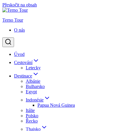
Přeskočit na obsah
Terno Tour
O nás
Úvod
Cestování
Letecky
Destinace
Albánie
Bulharsko
Egypt
Indonésie
Papua Nová Guinea
Itálie
Polsko
Řecko
Thajsko