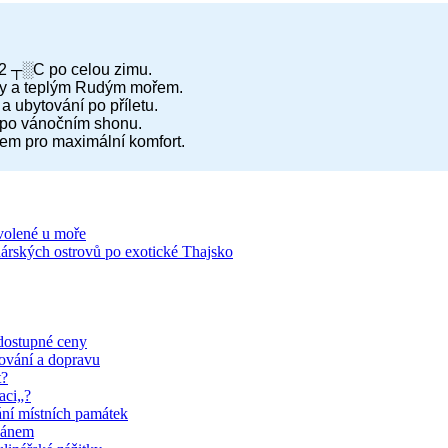
 22 ┬░C po celou zimu.
čky a teplým Rudým mořem.
a ubytování po příletu.
 po vánočním shonu.
em pro maximální komfort.
volené u moře
nárských ostrovů po exotické Thajsko
dostupné ceny
tování a dopravu
t?
aci„?
ání místních památek
eánem