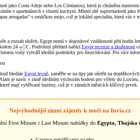
asti jako Costa Adeje nebo Los Cristianos), která je chráněna masivem 
áním v apartmánech s vlastní kuchyní. Místní sítě supermarketů jako H
s arrugadas“ s omáčkou mojo, což je lokální specialita, která vás v m
oře a rozsah služeb, Egypt nemá v dojezdové vzdálenosti pěti hodin l
oty kolem 24 ┬░C. Podrobný přehled nabízí
Egypt recenze a zkušenosti
ce
istotou vody vytváří ideální podmínky pro šnorchlování. Pro více info
okud hledáte
Egypt levně
, zaměřte se na tipy jak ušetřit na doplňkových
 Alam je navíc v zimě ideálním výchozím bodem pro výlety do Luxoru. Pr
 které mají vyhřívané bazény, což je v zimních měsících klíčový prvek.
Nejvýhodnější zimní zájezdy k moři na Invia.cz
lní First Minute i Last Minute nabídky do
Egypta, Thajska 
Garance nejnižší ceny na trhu