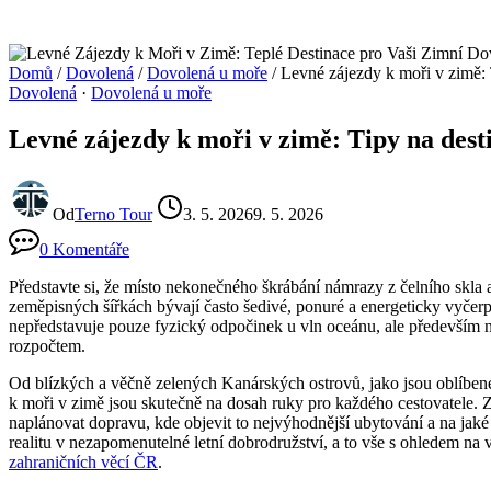
Domů
/
Dovolená
/
Dovolená u moře
/
Levné zájezdy k moři v zimě: 
Dovolená
·
Dovolená u moře
Levné zájezdy k moři v zimě: Tipy na dest
Od
Terno Tour
3. 5. 2026
9. 5. 2026
0 Komentáře
Představte si, že místo nekonečného škrábání námrazy z čelního skla a
zeměpisných šířkách bývají často šedivé, ponuré a energeticky vyčerpá
nepředstavuje pouze fyzický odpočinek u vln oceánu, ale především n
rozpočtem.
Od blízkých a věčně zelených Kanárských ostrovů, jako jsou oblíbené
k moři v zimě jsou skutečně na dosah ruky pro každého cestovatele. Z
naplánovat dopravu, kde objevit to nejvýhodnější ubytování a na jaké u
realitu v nezapomenutelné letní dobrodružství, a to vše s ohledem na
zahraničních věcí ČR
.