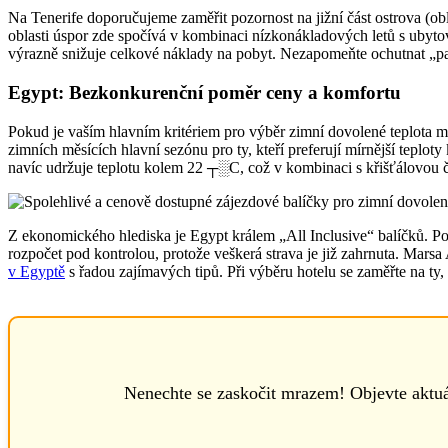
Na Tenerife doporučujeme zaměřit pozornost na jižní část ostrova (obl
oblasti úspor zde spočívá v kombinaci nízkonákladových letů s ubytov
výrazně snižuje celkové náklady na pobyt. Nezapomeňte ochutnat „papa
Egypt: Bezkonkurenční poměr ceny a komfortu
Pokud je vaším hlavním kritériem pro výběr zimní dovolené teplota m
zimních měsících hlavní sezónu pro ty, kteří preferují mírnější tepl
navíc udržuje teplotu kolem 22 ┬░C, což v kombinaci s křišťálovou č
Z ekonomického hlediska je Egypt králem „All Inclusive“ balíčků. P
rozpočet pod kontrolou, protože veškerá strava je již zahrnuta. Marsa
v Egyptě
s řadou zajímavých tipů. Při výběru hotelu se zaměřte na ty,
Nenechte se zaskočit mrazem! Objevte aktuá