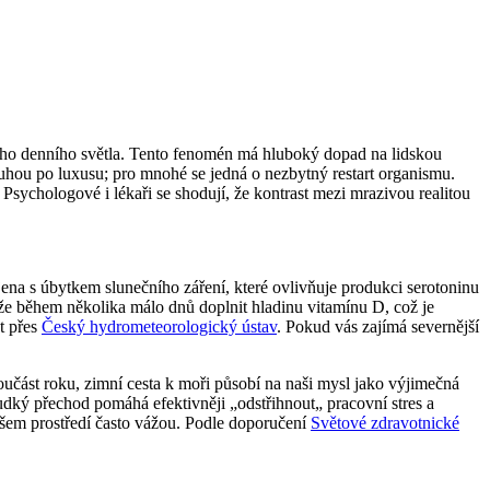
ného denního světla. Tento fenomén má hluboký dopad na lidskou
touhou po luxusu; pro mnohé se jedná o nezbytný restart organismu.
 Psychologové i lékaři se shodují, že kontrast mezi mrazivou realitou
ena s úbytkem slunečního záření, které ovlivňuje produkci serotoninu
že během několika málo dnů doplnit hladinu vitamínu D, což je
t přes
Český hydrometeorologický ústav
. Pokud vás zajímá severnější
oučást roku, zimní cesta k moři působí na naši mysl jako výjimečná
udký přechod pomáhá efektivněji „odstřihnout„ pracovní stres a
našem prostředí často vážou. Podle doporučení
Světové zdravotnické