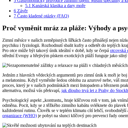
5
Gastronomický průvodce zimním rájem: Místní speciality a ku
5.1
Kanárská klasika a dary moře
6
Závěr
7
Často kladené otázky (FAQ)
Proč vyměnit mráz za pláže: Výhody a psy
Zimní měsíce v našich zeměpisných šířkách často přinášejí nejen níz
psychiku i fyziologii. Rozhodnutí sbalit kufry a odletět do teplých k
Pro otce může být takový únik ideální v době, kdy se čerpá
otcovská 
střední Evropy a hřejivým pískem exotických pláží funguje jako silný
Jedním z hlavních vědeckých argumentů pro zimní únik k moři je boj p
a melatoninu. Když vyměníte šedou oblohu za azurové nebe, váš mozek
proces, který je v našich podmínkách mezi listopadem a březnem pra
alternativa, možná vás překvapí,
jak dlouho trvá let z Prahy do Stoc
Psychologický aspekt „kontrastu„ hraje klíčovou roli v tom, jak vním
odměna. Pocit, kdy se z těžkého zimního kabátu svléknete do plavek 
každodenní rutinu. Člověk se v teplém klimatu cítí lehčí, svobodnějš
organizace (WHO)
je pobyt na slunci klíčový pro prevenci řady one