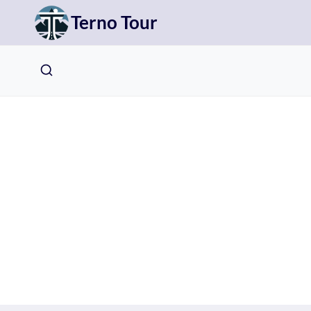
Přeskočit
Terno Tour
na
obsah