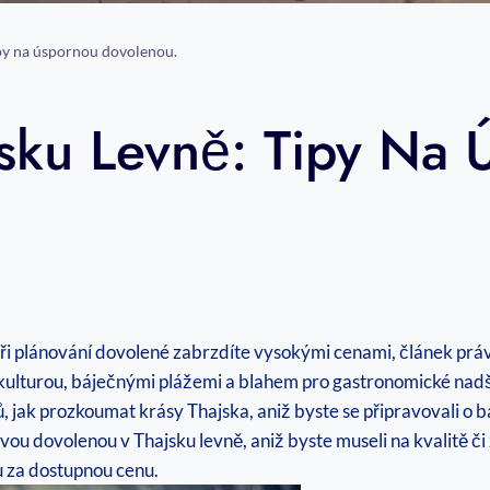
py na úspornou dovolenou.
sku Levně: Tipy Na 
ři plánování dovolené zabrzdíte vysokými cenami, článek právě
 kulturou, báječnými plážemi a blahem pro gastronomické nad
, jak prozkoumat krásy Thajska, aniž byste se připravovali o b
t svou dovolenou v Thajsku levně, aniž byste museli na kvalitě 
u za dostupnou cenu.