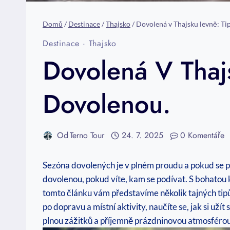
Domů
/
Destinace
/
Thajsko
/
Dovolená v Thajsku levně: Ti
Destinace
·
Thajsko
Dovolená V Thaj
Dovolenou.
Od
Terno Tour
24. 7. 2025
0 Komentáře
Sezóna dovolených je v plném proudu a pokud se p
dovolenou, pokud víte, kam se podívat. S bohatou
tomto článku vám představíme několik tajných tipů
po dopravu a místní aktivity, naučíte se, jak si uží
plnou zážitků a příjemně prázdninovou atmosféro