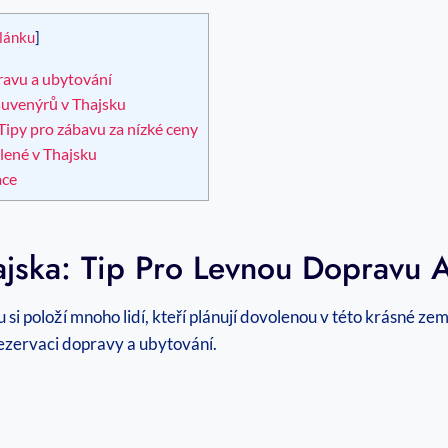
lánku
]
ravu a ubytování
 suvenýrů v Thajsku
Tipy pro zábavu za nízké ceny
lené v Thajsku
ace
ajska: Tip Pro Levnou Dopravu 
si položí mnoho lidí, kteří plánují dovolenou v této krásné zem
rezervaci dopravy a ubytování.