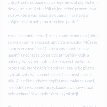
chtějí trochu odpočinout a zregenerovat síly. Během
dovolené se můžete těšit na jedinečné procedury a
služby, které vás naladí do optimálního stavu a
zpříjemní vám pobyt na tureckém pobřeží.
V wellness hotelech v Turecku budete mít na výběr z
široké škály relaxačních aktivit a procedur. Můžete
si zarezervovat masáž, která vás zbaví stresu a
napětí, a nechat se ponořit do atmosféry klidu a
pohody. Na výběr máte také z různých wellness
programů, které nabízí například jóga nebo pilates.
Tyto aktivity vám pomohou pročistit mysl a posílit
tělo. A jestliže si chcete dopřát maximální relaxaci,
rozhodně nezapomeňte vyzkoušet saunový rituál
nebo relaxační koupele s éterickými oleji.