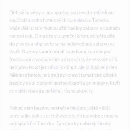
Dětské bazény a aquaparky jsou neodmyslitelnou
součástí mnoha hotelových komplexů v Turecku.
Vaše děti si zde mohou užít hodiny zábavy a vodních
radovánek. Omasťte si sluneční krém, oblečte děti
do plavek a připravte se na nekonečnou zábavu ve
vodě. Bazény s vodními skluzavkami, barevnými
fontánami a vodními hrami zaručují, že se vaše děti
nebudou bavit jen několik minut, ale klidně celý den.
Některé hotely nabízejí dokonce i tematické dětské
bazény s oblíbenými postavičkami a animátory, kteří
se o děti starají a pořádají různé aktivity.
Pokud vám bazény nestačí a hledáte ještě větší
adrenalin, pak se určitě vydejte do jednoho z mnoha
aquaparků v Turecku. Tyto parky nabízejí široký