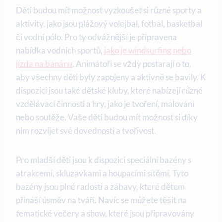
Děti budou mít možnost vyzkoušet si různé sporty a
aktivity, jako jsou plážový volejbal, fotbal, basketbal
či vodní pólo. Pro ty odvážnější je připravena
nabídka vodních sportů,
jako je windsurfing nebo
jízda na banánu
. Animátoři se vždy postarají o to,
aby všechny děti byly zapojeny a aktivně se bavily. K
dispozici jsou také dětské kluby, které nabízejí různé
vzdělávací činnosti a hry, jako je tvoření, malování
nebo soutěže. Vaše děti budou mít možnost si díky
nim rozvíjet své dovednosti a tvořivost.
Pro mladší děti jsou k dispozici speciální bazény s
atrakcemi, skluzavkami a houpacími sítěmi. Tyto
bazény jsou plné radosti a zábavy, které dětem
přináší úsměv na tváři. Navíc se můžete těšit na
tematické večery a show, které jsou připravovány