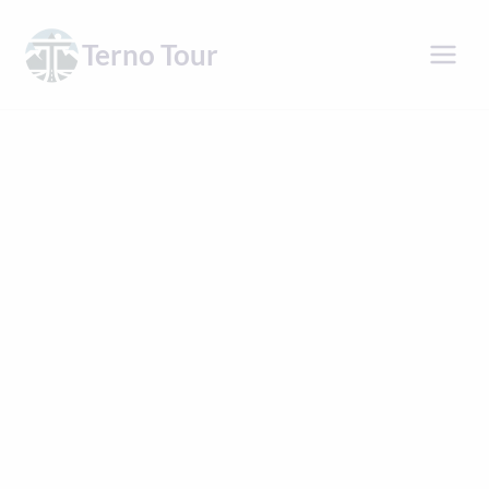
Přeskočit
na
Terno Tour
obsah