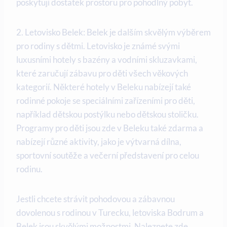
poskytují dostatek prostoru pro pohodlný pobyt.
2. Letovisko Belek: Belek je dalším skvělým výběrem
pro rodiny s dětmi. Letovisko je známé svými
luxusními hotely s bazény a vodními skluzavkami,
které zaručují zábavu pro děti všech věkových
kategorií. Některé hotely v Beleku nabízejí také
rodinné pokoje se speciálními zařízeními pro děti,
například dětskou postýlku nebo dětskou stoličku.
Programy pro děti jsou zde v Beleku také zdarma a
nabízejí různé aktivity, jako je výtvarná dílna,
sportovní soutěže a večerní představení pro celou
rodinu.
Jestli chcete strávit pohodovou a zábavnou
dovolenou s rodinou v Turecku, letoviska Bodrum a
Belek jsou skvělými možnostmi. Naleznete zde