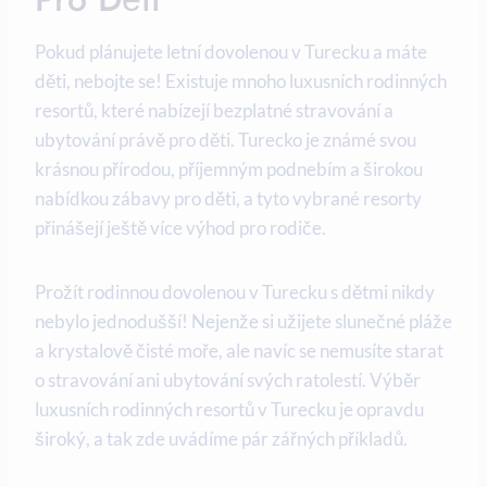
Pokud plánujete letní dovolenou v Turecku a máte
děti, nebojte se! Existuje mnoho luxusních rodinných
resortů, které nabízejí bezplatné stravování a
ubytování právě pro děti. Turecko je známé svou
krásnou přírodou, příjemným podnebím a širokou
nabídkou zábavy pro děti, a tyto vybrané resorty
přinášejí ještě více výhod pro rodiče.
Prožít rodinnou dovolenou v Turecku s dětmi nikdy
nebylo jednodušší! Nejenže si užijete slunečné pláže
a krystalově čisté moře, ale navíc se nemusíte starat
o stravování ani ubytování svých ratolestí. Výběr
luxusních rodinných resortů v Turecku je opravdu
široký, a tak zde uvádíme pár zářných příkladů.