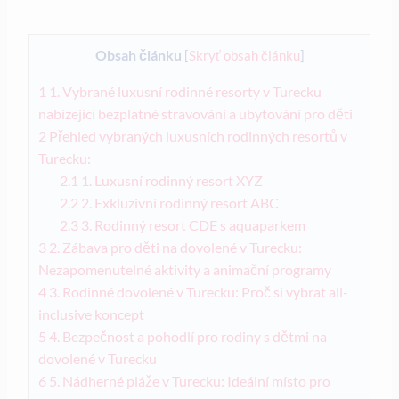
Obsah článku
[
Skryť obsah článku
]
1
1. Vybrané luxusní rodinné resorty v Turecku
nabízející bezplatné stravování a ubytování pro děti
2
Přehled vybraných luxusních rodinných resortů v
Turecku:
2.1
1. Luxusní rodinný resort XYZ
2.2
2. Exkluzivní rodinný resort ABC
2.3
3. Rodinný resort CDE s aquaparkem
3
2. Zábava pro děti na dovolené v Turecku:
Nezapomenutelné aktivity a animační programy
4
3. Rodinné dovolené v Turecku: Proč si vybrat all-
inclusive koncept
5
4. Bezpečnost a pohodlí pro rodiny s dětmi na
dovolené v Turecku
6
5. Nádherné pláže v Turecku: Ideální místo pro