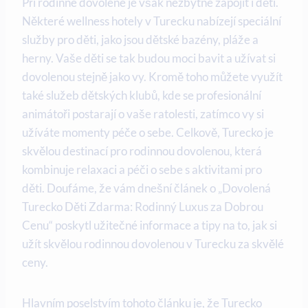
Při rodinné dovolené je však nezbytné zapojit i děti.
Některé wellness hotely v Turecku nabízejí speciální
služby pro děti, jako jsou dětské bazény, pláže a
herny. Vaše děti se tak budou moci bavit a užívat si
dovolenou stejně jako vy. Kromě toho můžete využít
také služeb dětských klubů, kde se profesionální
animátoři postarají o vaše ratolesti, zatímco vy si
užíváte momenty péče o sebe. Celkově, Turecko je
skvělou destinací pro rodinnou dovolenou, která
kombinuje relaxaci a péči o sebe s aktivitami pro
děti. Doufáme, že vám dnešní článek o „Dovolená
Turecko Děti Zdarma: Rodinný Luxus za Dobrou
Cenu“ poskytl užitečné informace a tipy na to, jak si
užít skvělou rodinnou dovolenou v Turecku za skvělé
ceny.
Hlavním poselstvím tohoto článku je, že Turecko