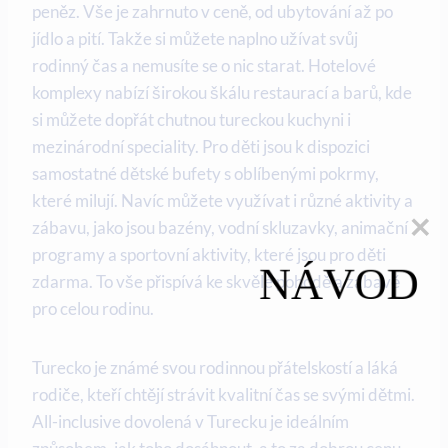
peněz. Vše je zahrnuto v ceně, od ubytování až po
jídlo a pití. Takže si můžete naplno užívat svůj
rodinný čas a nemusíte se o nic starat. Hotelové
komplexy nabízí širokou škálu restaurací a barů, kde
si můžete dopřát chutnou tureckou kuchyni i
mezinárodní speciality. Pro děti jsou k dispozici
samostatné dětské bufety s oblíbenými pokrmy,
které milují. Navíc můžete využívat i různé aktivity a
zábavu, jako jsou bazény, vodní skluzavky, animační
programy a sportovní aktivity, které jsou pro děti
NÁVOD
zdarma. To vše přispívá ke skvělé pohodě a zábavě
pro celou rodinu.
Turecko je známé svou rodinnou přátelskostí a láká
rodiče, kteří chtějí strávit kvalitní čas se svými dětmi.
All-inclusive dovolená v Turecku je ideálním