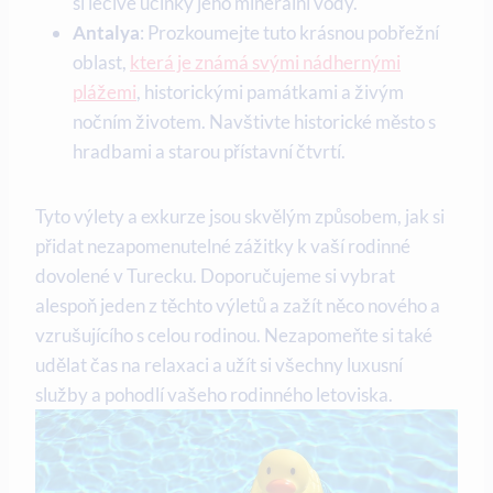
si léčivé účinky jeho minerální vody.
Antalya
: Prozkoumejte tuto krásnou pobřežní
oblast,
která je známá svými nádhernými
plážemi
, historickými památkami a živým
nočním životem. Navštivte historické město s
hradbami a starou přístavní čtvrtí.
Tyto výlety a exkurze jsou skvělým způsobem, jak si
přidat nezapomenutelné zážitky k vaší rodinné
dovolené v Turecku. Doporučujeme si vybrat
alespoň jeden z těchto výletů a zažít něco nového a
vzrušujícího s celou rodinou. Nezapomeňte si také
udělat čas na relaxaci a užít si všechny luxusní
služby a pohodlí vašeho rodinného letoviska.