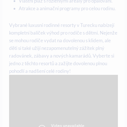
Vlastní pláž s rozlehlými areály pro opalování.
Atrakce a animační programy pro celou rodinu.
Vybrané luxusní rodinné resorty v Turecku nabízejí
kompletní balíček výhod pro rodiče s dětmi. Nejenže
se mohou rodiče vydat na dovolenou s klidem, ale
děti si také užijí nezapomenutelný zážitek plný
radovánek, zábavy a nových kamarádů. Vyberte si
jedno z těchto resortů a zažijte dovolenou plnou
pohodlí a nadšení celé rodiny!