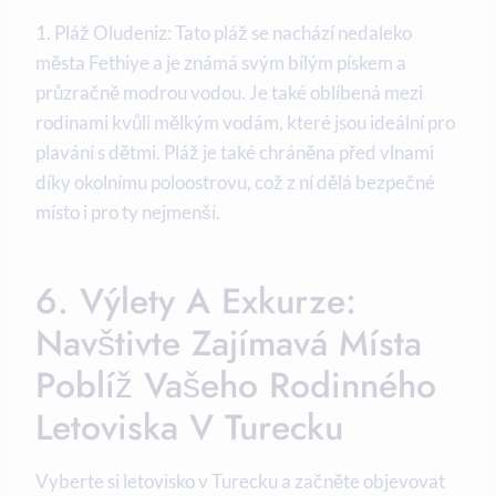
1. Pláž Oludeniz: Tato pláž se nachází nedaleko
města Fethiye a je známá svým bílým pískem a
průzračně modrou vodou. Je také oblíbená mezi
rodinami kvůli mělkým vodám, které jsou ideální pro
plavání s dětmi. Pláž je také chráněna před vlnami
díky okolnímu poloostrovu, což z ní dělá bezpečné
místo i pro ty nejmenší.
6. Výlety A Exkurze:
Navštivte Zajímavá Místa
Poblíž Vašeho Rodinného
Letoviska V Turecku
Vyberte si letovisko v Turecku a začněte objevovat