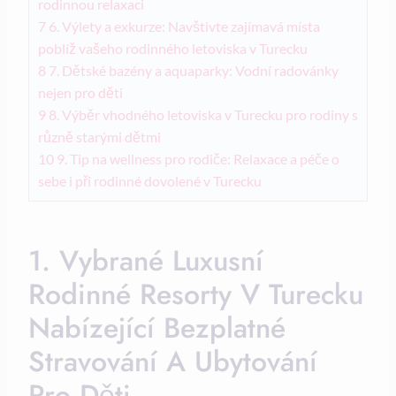
rodinnou relaxaci
7
6. Výlety a exkurze: Navštivte zajímavá místa
poblíž vašeho rodinného letoviska v Turecku
8
7. Dětské bazény a aquaparky: Vodní radovánky
nejen pro děti
9
8. Výběr vhodného letoviska v Turecku pro rodiny s
různě starými dětmi
10
9. Tip na wellness pro rodiče: Relaxace a péče o
sebe i při rodinné dovolené v Turecku
1. Vybrané Luxusní
Rodinné Resorty V Turecku
Nabízející Bezplatné
Stravování A Ubytování
Pro Děti