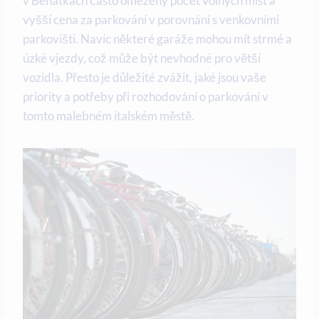
v Benátkách často omezený počet volných míst a
vyšší cena za parkování v porovnání s venkovními
parkovišti. Navíc některé garáže mohou mít strmé a
úzké vjezdy, což může být nevhodné pro větší
vozidla. Přesto je důležité zvážit, jaké jsou vaše
priority a potřeby při rozhodování o parkování v
tomto malebném italském městě.