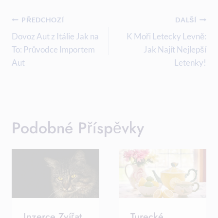
Navigace
PŘEDCHOZÍ
DALŠÍ
Pro
Dovoz Aut z Itálie Jak na
K Moři Letecky Levně:
To: Průvodce Importem
Jak Najít Nejlepší
Příspěvek
Aut
Letenky!
Podobné Příspěvky
Inzerce Zvířat
Turecké