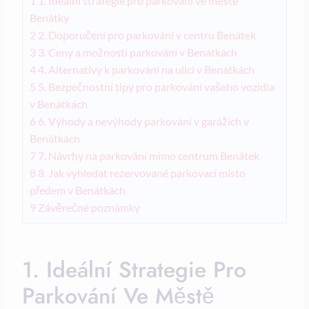
1
1. Ideální strategie pro parkování ve městě
Benátky
2
2. Doporučení pro parkování v centru Benátek
3
3. Ceny a možnosti parkování v Benátkách
4
4. Alternativy k parkování na ulici v Benátkách
5
5. Bezpečnostní tipy pro parkování vašeho vozidla
v Benátkách
6
6. Výhody a nevýhody parkování v garážích v
Benátkách
7
7. Návrhy na parkování mimo centrum Benátek
8
8. Jak vyhledat rezervované parkovací místo
předem v Benátkách
9
Závěrečné poznámky
1. Ideální Strategie Pro
Parkování Ve Městě