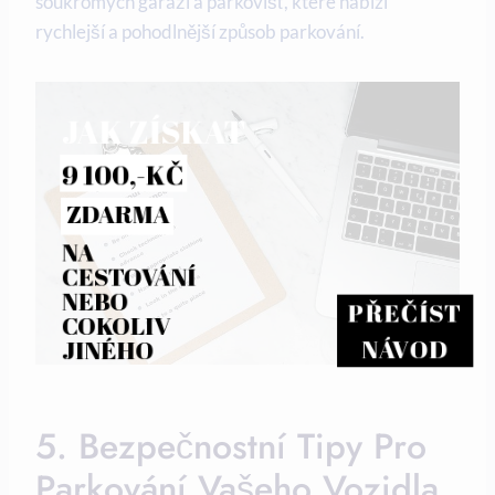
soukromých garáží a parkovišť, které nabízí
rychlejší a pohodlnější způsob parkování.
JAK ZÍSKAT
9 100,-KČ
ZDARMA
NA 
CESTOVÁNÍ 
NEBO 
PŘEČÍST
COKOLIV 
NÁVOD
JINÉHO
5. Bezpečnostní Tipy Pro
Parkování Vašeho Vozidla