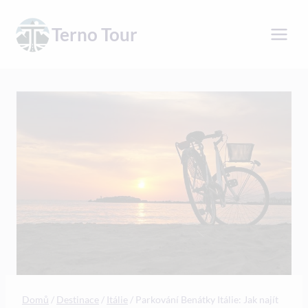
Přeskočit
na
Terno Tour
obsah
Domů
/
Destinace
/
Itálie
/
Parkování Benátky Itálie: Jak najít