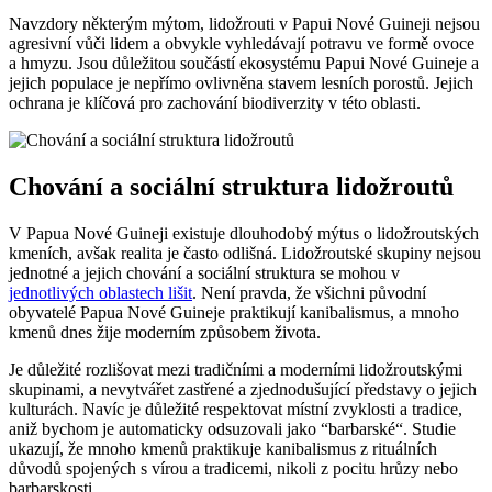
Navzdory některým mýtom, lidožrouti v⁤ Papui Nové Guineji nejsou
agresivní vůči lidem a obvykle vyhledávají potravu ve ​formě ⁢ovoce
a hmyzu. Jsou důležitou součástí ekosystému Papui Nové Guineje ⁢a
jejich populace je nepřímo⁣ ovlivněna ‌stavem ​lesních porostů. Jejich
ochrana je klíčová pro zachování biodiverzity v této oblasti.
Chování a sociální​ struktura lidožroutů
V Papua⁣ Nové Guineji existuje dlouhodobý mýtus o lidožroutských
⁤kmeních, avšak ​realita je často‌ odlišná. Lidožroutské⁤ skupiny ⁣nejsou
jednotné a⁣ jejich⁣ chování‍ a sociální struktura se mohou v⁢
jednotlivých oblastech lišit
. ‍Není pravda, že‌ všichni‌ původní
obyvatelé Papua Nové Guineje praktikují⁢ kanibalismus, ‍a mnoho
kmenů dnes žije ⁤moderním ‌způsobem​ života.
Je důležité ‌rozlišovat mezi tradičními a moderními lidožroutskými
skupinami, a nevytvářet zastřené a zjednodušující představy⁤ o jejich
kulturách. Navíc je důležité respektovat místní zvyklosti a tradice, ​
aniž bychom je automaticky odsuzovali jako ⁣“barbarské“. Studie
ukazují, že mnoho kmenů praktikuje kanibalismus z rituálních
důvodů⁣ spojených s⁤ vírou a tradicemi, nikoli z pocitu hrůzy nebo⁤
barbarskosti.