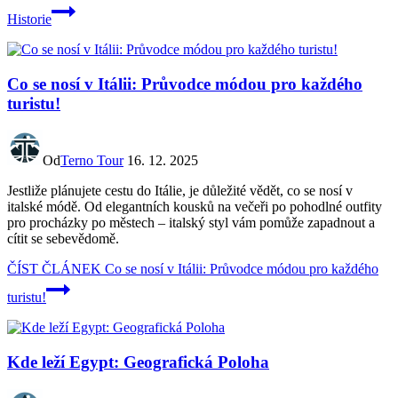
Historie
Co se nosí v Itálii: Průvodce módou pro každého
turistu!
Od
Terno Tour
16. 12. 2025
Jestliže plánujete cestu do Itálie, je důležité vědět, co se nosí v
italské módě. Od elegantních kousků na večeři po pohodlné outfity
pro procházky po městech – italský styl vám pomůže zapadnout a
cítit se sebevědomě.
ČÍST ČLÁNEK
Co se nosí v Itálii: Průvodce módou pro každého
turistu!
Kde leží Egypt: Geografická Poloha