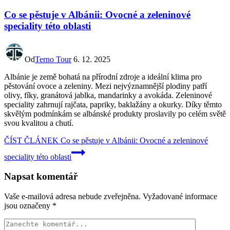
Co se pěstuje v Albánii: Ovocné a zeleninové
speciality této oblasti
Od
Terno Tour
6. 12. 2025
Albánie je země bohatá na přírodní zdroje a ideální klima pro
pěstování ovoce a zeleniny. Mezi nejvýznamnější plodiny patří
olivy, fíky, granátová jablka, mandarinky a avokáda. Zeleninové
speciality zahrnují rajčata, papriky, baklažány a okurky. Díky těmto
skvělým podmínkám se albánské produkty proslavily po celém světě
svou kvalitou a chutí.
ČÍST ČLÁNEK
Co se pěstuje v Albánii: Ovocné a zeleninové
speciality této oblasti
Napsat komentář
Vaše e-mailová adresa nebude zveřejněna.
Vyžadované informace
jsou označeny
*