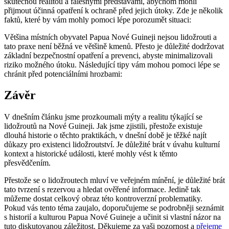
skutečnou​ realitou a falešnými⁤ představami, abychom mohli
přijmout ⁣účinná opatření ‍k ochraně před jejich útoky. Zde je několik
faktů, které by vám mohly pomoci ⁢lépe porozumět situaci:
Většina místních obyvatel Papua Nové​ Guineji nejsou⁤ lidožrouti a
tato praxe není běžná ve většině kmenů. Přesto je důležité ‌dodržovat
základní bezpečnostní opatření a prevenci,⁢ abyste minimalizovali
riziko možného útoku. Následující tipy vám mohou pomoci lépe se‌
chránit ⁣před potenciálními ⁤hrozbami:
Závěr
V dnešním článku⁢ jsme prozkoumali‌ mýty ‌a realitu týkající se
lidožroutů na Nové Guineji. Jak jsme zjistili, přestože⁢ existuje
dlouhá historie o těchto praktikách, v​ dnešní době je těžké najít
⁢důkazy pro⁣ existenci lidožroutství.⁣ Je důležité brát v úvahu kulturní
⁣kontext⁢ a historické události, které mohly vést k těmto
přesvědčením.
Přestože se o lidožroutech mluví ve veřejném mínění, je‍ důležité brát
tato tvrzení s rezervou a hledat ověřené informace. Jedině tak
můžeme dostat celkový obraz této kontroverzní​ problematiky.⁤
Pokud vás tento téma zaujalo, doporučujeme se⁢ podrobněji ‌seznámit
s historií⁢ a kulturou ⁤Papua Nové Guineje a učinit ‍si vlastní názor na
tuto diskutovanou záležitost. Děkujeme ​za vaši⁤ pozornost a
přejeme