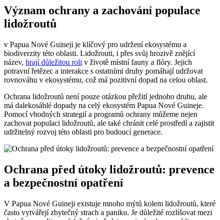
Význam​ ochrany ‍a zachování populace
lidožroutů
v Papua Nové Guineji je klíčový pro⁣ udržení ekosystému a
biodiverzity ‌této oblasti. Lidožrouti, i přes svůj hrozivě znějící
název,
hrají ​důležitou roli
v životě místní fauny a flóry. Jejich
potravní řetězec a⁤ interakce s‌ ostatními druhy pomáhají udržovat
rovnováhu v ekosystému, což má pozitivní⁤ dopad na celou oblast.
Ochrana lidožroutů‍ není pouze otázkou přežití jednoho druhu,⁢ ale
má dalekosáhlé dopady na celý ekosystém Papua Nové Guineje.
Pomocí vhodných strategií a programů ochrany⁣ můžeme nejen
zachovat⁤ populaci lidožroutů, ale⁤ také chránit celé prostředí ​a ⁢zajistit
udržitelný rozvoj ⁣této oblasti ​pro budoucí generace.
Ochrana⁣ před útoky lidožroutů: prevence​
a‍ bezpečnostní opatření
V Papua Nové⁤ Guineji existuje ‍mnoho mýtů ‌kolem lidožroutů, které
často⁢ vytvářejí zbytečný strach a ⁤paniku. Je důležité rozlišovat mezi