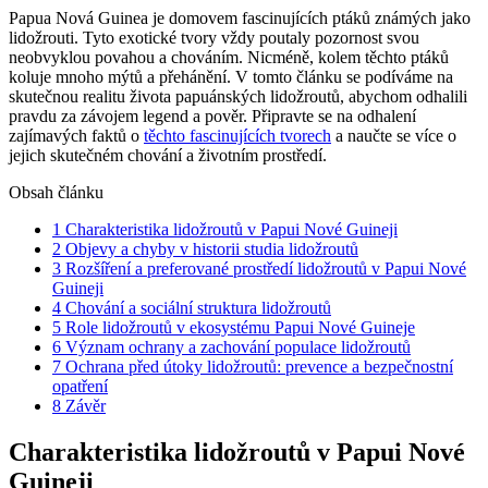
Papua ⁤Nová ⁢Guinea je domovem fascinujících ptáků⁢ známých ⁤jako
lidožrouti. Tyto‌ exotické‍ tvory⁢ vždy poutaly pozornost svou
neobvyklou povahou a chováním. Nicméně, kolem⁢ těchto ptáků
koluje mnoho mýtů a⁢ přehánění. V⁢ tomto článku se podíváme​ na ​
skutečnou realitu života papuánských lidožroutů,⁤ abychom⁤ odhalili‌
pravdu ‌za závojem legend a pověr. Připravte se na ⁢odhalení
zajímavých faktů o
těchto fascinujících tvorech
a naučte ⁤se‌ více o
jejich skutečném chování a životním prostředí.
Obsah článku
1
Charakteristika lidožroutů v Papui Nové Guineji
2
Objevy a chyby v historii studia lidožroutů
3
Rozšíření a⁤ preferované prostředí lidožroutů v Papui Nové
Guineji
4
Chování a sociální​ struktura lidožroutů
5
Role lidožroutů v ekosystému Papui Nové Guineje
6
Význam​ ochrany ‍a zachování populace lidožroutů
7
Ochrana⁣ před útoky lidožroutů: prevence​ a‍ bezpečnostní
opatření
8
Závěr
Charakteristika lidožroutů v Papui Nové
Guineji