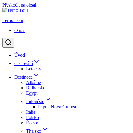
Přeskočit na obsah
Terno Tour
O nás
Úvod
Cestování
Letecky
Destinace
Albánie
Bulharsko
Egypt
Indonésie
Papua Nová Guinea
Itálie
Polsko
Řecko
Thajsko