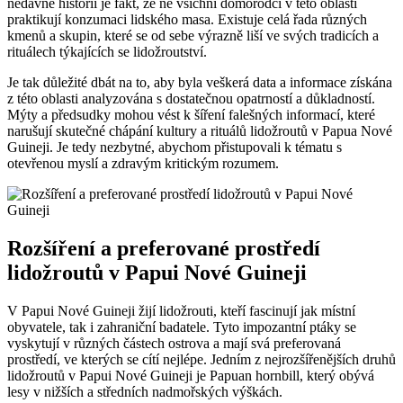
nedávné historii je fakt, že ne⁣ všichni domorodci v této oblasti
praktikují konzumaci ⁣lidského masa. Existuje celá řada různých
kmenů a skupin,⁤ které se​ od sebe⁣ výrazně liší ve svých tradicích a
rituálech týkajících se ‌lidožroutství.
Je tak ⁣důležité⁤ dbát na to, aby byla veškerá⁣ data a ‌informace ​získána
z této oblasti​ analyzována s dostatečnou opatrností a důkladností.
Mýty a⁢ předsudky⁢ mohou vést k šíření falešných‍ informací, které
narušují skutečné chápání kultury a rituálů lidožroutů ‌v Papua Nové
Guineji. Je⁣ tedy nezbytné, abychom přistupovali k tématu s
⁣otevřenou myslí a zdravým kritickým rozumem.
Rozšíření a⁤ preferované prostředí
lidožroutů v Papui Nové Guineji
V Papui Nové Guineji žijí lidožrouti, kteří fascinují jak místní⁢
obyvatele, ‌tak ⁣i zahraniční badatele. Tyto impozantní ptáky se
vyskytují v různých částech ostrova a‍ mají svá preferovaná
prostředí, ve kterých se cítí nejlépe. ‍Jedním z nejrozšířenějších druhů⁢
lidožroutů ​v Papui Nové Guineji je ⁤Papuan hornbill, který obývá
‌lesy v⁤ nižších a středních​ nadmořských výškách.