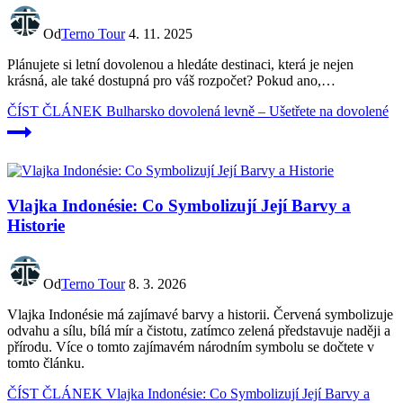
Od
Terno Tour
4. 11. 2025
Plánujete si letní dovolenou a hledáte destinaci, která je nejen
krásná, ale také dostupná pro váš rozpočet? Pokud ano,…
ČÍST ČLÁNEK
Bulharsko dovolená levně – Ušetřete na dovolené
Vlajka Indonésie: Co Symbolizují Její Barvy a
Historie
Od
Terno Tour
8. 3. 2026
Vlajka Indonésie má zajímavé barvy a historii. Červená symbolizuje
odvahu a sílu, bílá mír a čistotu, zatímco zelená představuje naději a
přírodu. Více o tomto zajímavém národním symbolu se dočtete v
tomto článku.
ČÍST ČLÁNEK
Vlajka Indonésie: Co Symbolizují Její Barvy a