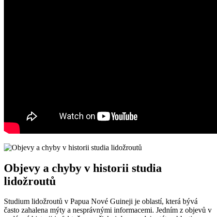
Objevy a chyby v historii studia
lidožroutů
Studium lidožroutů v Papua Nové Guineji ‌je oblastí, která bývá
často⁤ zahalena ⁤mýty a nesprávnými⁤ informacemi.‌ Jedním ⁣z objevů v