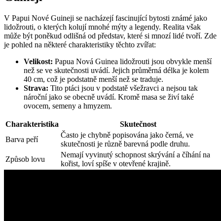
V Papui Nové Guineji se⁣ nacházejí fascinující ⁤bytosti⁣ známé jako‌
lidožrouti, o kterých kolují mnohé mýty a legendy. Realita však
může být poněkud odlišná od představ, které‌ si mnozí lidé tvoří. Zde
je pohled na některé charakteristiky​ těchto zvířat:
Velikost:
Papua ‌Nová Guinea lidožrouti jsou obvykle⁤ menší
než se‍ ve⁢ skutečnosti uvádí. Jejich průměrná délka je⁤ kolem
40 cm, což je podstatně ​menší než​ se traduje.
Strava:
Tito ptáci ⁢jsou v podstatě všežravci a nejsou tak
nároční jako se obecně uvádí. Kromě masa se živí také
ovocem, semeny a⁣ hmyzem.
Charakteristika
Skutečnost
Často je chybně popisována jako černá, ve
Barva peří
skutečnosti je různě barevná podle druhu.
Nemají vyvinutý‌ schopnost skrývání a číhání na
Způsob lovu
kořist, loví spíše⁤ v otevřené krajině.