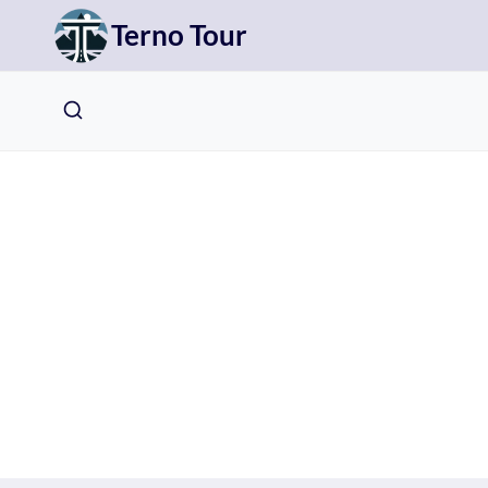
Přeskočit
Terno Tour
na
obsah