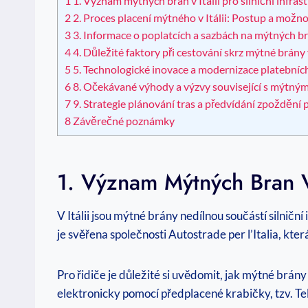
1
1. Význam mýtných bran v Itálii pro silniční infras
2
2. Proces placení mýtného v Itálii: Postup a možno
3
3. Informace o poplatcích a sazbách na mýtných br
4
4. Důležité faktory při cestování skrz mýtné brány v
5
5. Technologické inovace a modernizace platební
6
8. Očekávané výhody a výzvy související s mýtným
7
9. Strategie plánování tras a předvídání zpoždění 
8
Závěrečné poznámky
1. Význam Mýtných Bran V I
V Itálii jsou mýtné brány nedílnou součástí silniční 
je svěřena společnosti Autostrade per l’Italia, která
Pro řidiče je důležité si uvědomit, jak mýtné brány
elektronicky pomocí předplacené krabičky, tzv. Tel