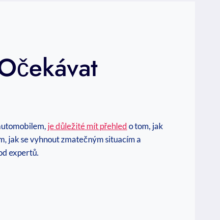
 Očekávat
i automobilem,
je důležité mít přehled
o tom, jak
om, jak se vyhnout zmatečným situacím a
od expertů.