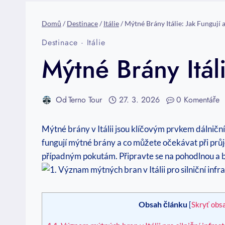
Domů
/
Destinace
/
Itálie
/
Mýtné Brány Itálie: Jak Fungují
Destinace
·
Itálie
Mýtné Brány Itál
Od
Terno Tour
27. 3. 2026
0 Komentáře
Mýtné brány v Itálii jsou klíčovým prvkem dálniční
fungují mýtné brány a co můžete očekávat při prů
případným pokutám. Připravte se na pohodlnou a be
Obsah článku
[
Skryť obs