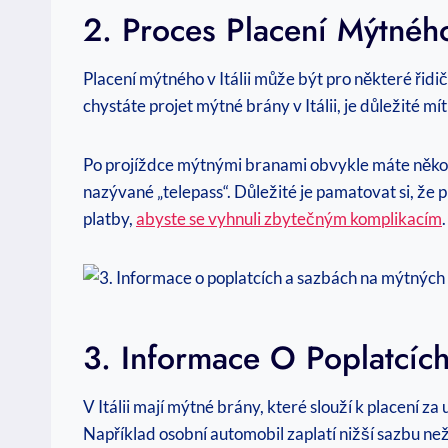
2. Proces Placení Mýtného
Placení mýtného v Itálii může být pro některé řidi
chystáte projet mýtné brány v Itálii, je důležité mí
Po projíždce mýtnými branami obvykle máte několik
nazývané „telepass“. Důležité je pamatovat si, že 
platby,
abyste se vyhnuli zbytečným komplikacím
.
3. Informace O Poplatcíc
V Itálii mají mýtné brány, které slouží k placení za
Například osobní automobil zaplatí nižší sazbu než