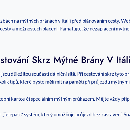
 sazbách na mýtných bránách v Itálii před plánováním cesty. 
e cesty a možnostech placení. Pamatujte, že nezaplacení mýtn
stování Skrz Mýtné Brány V Itáli
jsou důležitou součástí dálniční sítě. Při cestování skrz tyto b
kolik tipů, které byste měli mít na paměti při průjezdu mýtnými 
atební kartou či speciálním mýtným průkazem. Mějte vždy přip
tzv. „Telepass“ systém, který umožňuje průjezd bez zastavení. 