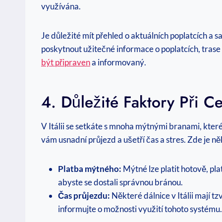
využívána.
Je důležité mít přehled o aktuálních poplatcích a
poskytnout užitečné informace o poplatcích, tras
být připraven
a informovaný.
4. Důležité Faktory Při Ce
V Itálii se setkáte s mnoha mýtnými branami, které 
vám usnadní průjezd a ušetří čas a stres. Zde je ně
Platba mýtného:
Mýtné lze platit hotově, pl
abyste se dostali správnou bránou.
Čas průjezdu:
Některé dálnice v Itálii mají 
informujte o možnosti využití tohoto systému.