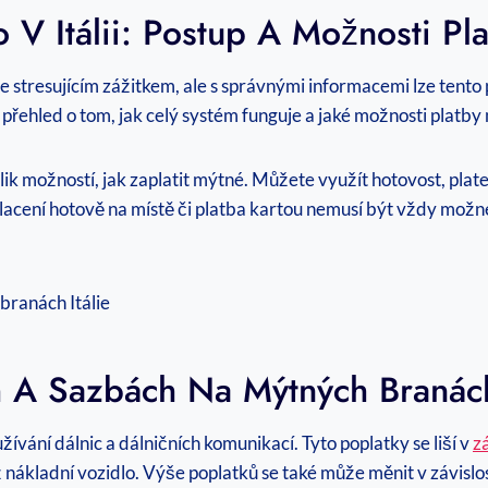
 V Itálii: Postup A Možnosti Pl
če stresujícím zážitkem, ale s správnými informacemi lze tento
t přehled o tom, jak celý systém funguje a jaké možnosti platby 
 možností, jak zaplatit mýtné. Můžete využít hotovost, plateb
placení hotově na místě či platba kartou nemusí být vždy možné
h A Sazbách Na Mýtných Branách
 užívání dálnic a dálničních komunikací. Tyto poplatky se liší v
zá
 nákladní vozidlo. Výše poplatků se také může měnit v závislo