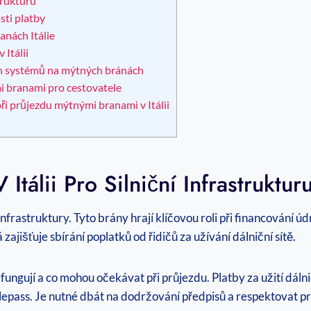
trukturu
sti platby
anách Itálie
 Itálii
ch systémů na mýtných bránách
i branami pro cestovatele
při průjezdu mýtnými branami v Itálii
tálii Pro Silniční Infrastruktur
infrastruktury. Tyto brány hrají klíčovou roli při financování úd
 zajišťuje sbírání poplatků od řidičů za užívání dálniční sítě.
 fungují a co mohou očekávat při průjezdu. Platby za užití dáln
epass. Je nutné dbát na dodržování předpisů a respektovat prav