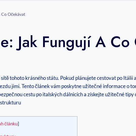
 a Co Očekávat
ie: Jak Fungují A Co
 sítě tohoto krásného státu. Pokud plánujete cestovat po Itáli
jezdu jimi. Tento článek vám poskytne užitečné informace o t
zpečnou cestu po italských dálnicích a získejte užitečné tipy 
ah článku
]