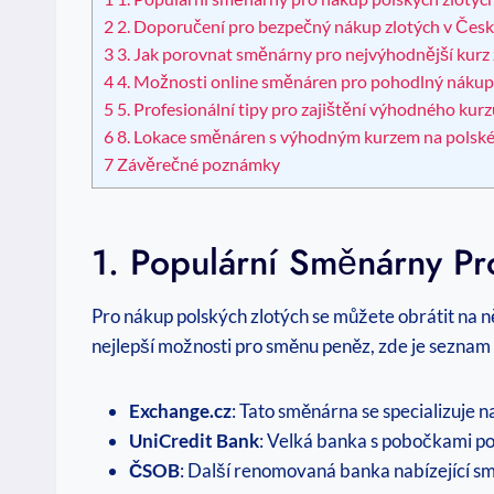
2
2. Doporučení pro bezpečný nákup zlotých v Čes
3
3. Jak porovnat směnárny pro nejvýhodnější kurz
4
4. Možnosti online směnáren pro pohodlný nákup
5
5. Profesionální tipy pro zajištění výhodného kurz
6
8. Lokace směnáren s výhodným kurzem na polské
7
Závěrečné poznámky
1. Populární Směnárny Pr
Pro nákup polských zlotých se můžete obrátit na n
nejlepší možnosti pro směnu peněz, zde je seznam
Exchange.cz
: Tato směnárna se specializuje 
UniCredit Bank
: Velká banka s pobočkami po
ČSOB
: Další renomovaná banka nabízející s