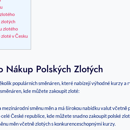
ku
 zlotého
 zlotých
u zlotého
 zloté v Česku
o Nákup Polských Zlotých
ěkolik populárních směnáren, které nabízejí výhodné kurzy a r
 směnáren, kde můžete zakoupit zloté:
na mezinárodní směnu měn a má širokou nabídku valut včetně p
 celé České republice, kde můžete snadno zakoupit polské zlot
měnu měn včetně zlotých s konkurenceschopnými kurzy.