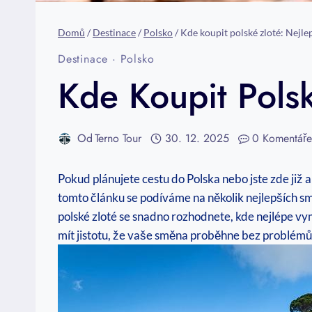
Domů
/
Destinace
/
Polsko
/
Kde koupit polské zloté: Nejl
Destinace
·
Polsko
Kde Koupit Pols
Od
Terno Tour
30. 12. 2025
0 Komentář
Pokud plánujete cestu do Polska nebo jste zde již a
tomto článku se podíváme na několik nejlepších 
polské zloté se snadno rozhodnete, kde nejlépe vy
mít jistotu, že vaše směna proběhne bez problémů