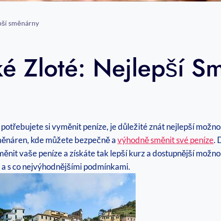
epší směnárny
ké Zloté: Nejlepší S
e
 potřebujete si vyměnit peníze, je důležité znát nejlepší možno
směnáren, kde můžete bezpečně a
výhodně směnit své peníze
. 
měnit vaše peníze a získáte tak lepší kurz a dostupnější možn
 a s co nejvýhodnějšími podmínkami.