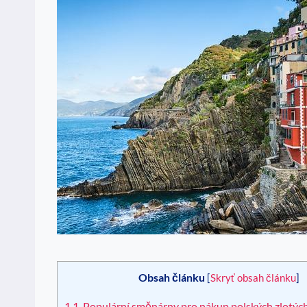
Obsah článku
[
Skryť obsah článku
]
1
1. Populární směnárny pro nákup polských zlotýc