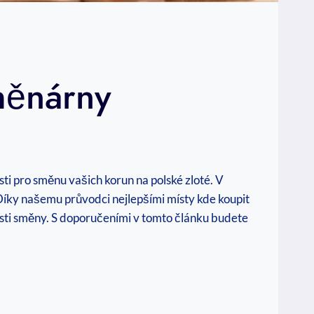
měnárny
sti pro směnu vašich korun na polské zloté. V
Díky našemu průvodci nejlepšími místy kde koupit
osti směny. S doporučeními v tomto článku budete