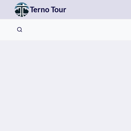
Přeskočit
Terno Tour
na
obsah