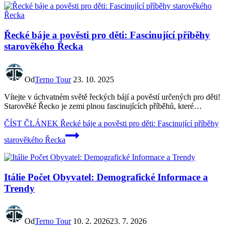
Řecké báje a pověsti pro děti: Fascinující příběhy
starověkého Řecka
Od
Terno Tour
23. 10. 2025
Vítejte v úchvatném světě řeckých bájí a pověstí určených pro děti!
Starověké Řecko je zemi plnou fascinujících příběhů, které…
ČÍST ČLÁNEK
Řecké báje a pověsti pro děti: Fascinující příběhy
starověkého Řecka
Itálie Počet Obyvatel: Demografické Informace a
Trendy
Od
Terno Tour
10. 2. 2026
23. 7. 2026