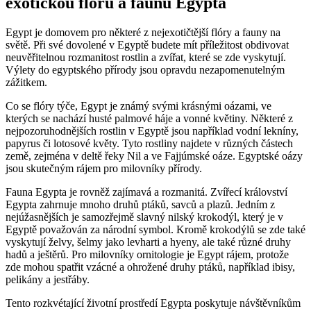
exotickou flóru a faunu Egypta
Egypt je domovem pro některé z nejexotičtější flóry a fauny na
světě. Při své dovolené v Egyptě budete mít příležitost obdivovat
neuvěřitelnou rozmanitost rostlin a zvířat, které se zde vyskytují.
Výlety do egyptského přírody jsou opravdu nezapomenutelným
zážitkem.
Co se flóry týče, Egypt je známý svými krásnými oázami, ve
kterých se nachází husté palmové háje a vonné květiny. Některé z
nejpozoruhodnějších rostlin v Egyptě jsou například vodní lekníny,
papyrus či lotosové květy. Tyto rostliny najdete v různých částech
země, zejména v deltě řeky Nil a ve Fajjúmské oáze. Egyptské oázy
jsou skutečným rájem pro milovníky přírody.
Fauna Egypta je rovněž zajímavá a rozmanitá. Zvířecí království
Egypta zahrnuje mnoho druhů ptáků, savců a plazů. Jedním z
nejúžasnějších je samozřejmě slavný nilský krokodýl, který je v
Egyptě považován za národní symbol. Kromě krokodýlů se zde také
vyskytují želvy, šelmy jako levharti a hyeny, ale také různé druhy
hadů a ještěrů. Pro milovníky ornitologie je Egypt rájem, protože
zde mohou spatřit vzácné a ohrožené druhy ptáků, například ibisy,
pelikány a jestřáby.
Tento rozkvétající životní prostředí Egypta poskytuje návštěvníkům