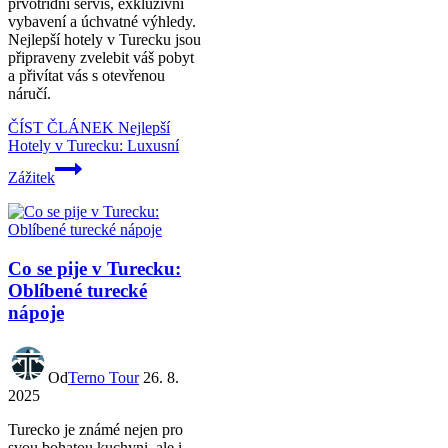
prvotřídní servis, exkluzivní
vybavení a úchvatné výhledy.
Nejlepší hotely v Turecku jsou
připraveny zvelebit váš pobyt
a přivítat vás s otevřenou
náručí.
ČÍST ČLÁNEK
Nejlepší
Hotely v Turecku: Luxusní
Zážitek
Co se pije v Turecku:
Oblíbené turecké
nápoje
Od
Terno Tour
26. 8.
2025
Turecko je známé nejen pro
svou bohatou kuchyni, ale i