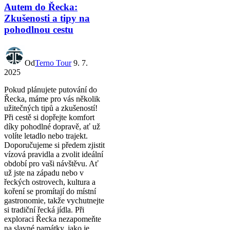
Autem do Řecka:
Zkušenosti a tipy na
pohodlnou cestu
Od
Terno Tour
9. 7.
2025
Pokud plánujete putování do
Řecka, máme pro vás několik
užitečných tipů a zkušeností!
Při cestě si dopřejte komfort
díky pohodlné dopravě, ať už
volíte letadlo nebo trajekt.
Doporučujeme si předem zjistit
vízová pravidla a zvolit ideální
období pro vaši návštěvu. Ať
už jste na západu nebo v
řeckých ostrovech, kultura a
koření se promítají do místní
gastronomie, takže vychutnejte
si tradiční řecká jídla. Při
exploraci Řecka nezapomeňte
na slavné památky, jako je