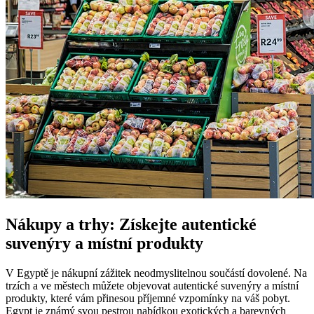
Nákupy a trhy: Získejte autentické
suvenýry a místní produkty
V Egyptě je nákupní zážitek neodmyslitelnou součástí dovolené. Na
trzích a ve městech můžete objevovat autentické suvenýry a místní
produkty, které vám přinesou příjemné vzpomínky na váš pobyt.
Egypt je známý svou pestrou nabídkou exotických a barevných