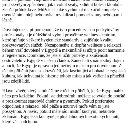
jsou skvělým způsobem, jak uvolnit svaly, zklidnit bolesti kloubů a
zlepšit průtok krve. Můžete si také vychutnat relaxační koupele s
esenciálními oleji nebo uvítat revitalizaci pomocí sauny nebo parní
lázně.
Dovolujeme si připomenout, že tyto procedury jsou poskytovány
profesionály a je důležité si vybrat prověřené wellness centrum,
které splňuje veškeré hygienické standardy a zajišťuje kvalitu
poskytovaných služeb. Nezapomeňte si dopřát wellness a relaxaci
během vaší dovolené v Egyptě a maximálně si užijte pocit harmonie
a regenerace. Doufáme, že jste si užili příběhy a zkušenosti
cestovatelů v Egyptě v našem článku. Zanechali s námi silný dojem
a pocit, že Egypt je opravdu jedinečným místem pro dovolenou. Z
těchto příběhů jsme se dozvěděli, jak fascinující a bohatá je egyptská
kultura, jak úchvatná je historie tohoto místa a jak vstřícní a přátelští
jsou zdejší lidé.
Hlavní závěr, který si odnášíme z těchto příběhů, je, že Egypt nabízí
něco pro každého. Pokud jste dobrodruh, můžete se vydat do pouště
a prozkoumat starobylé chrámy a pyramidy. Pokud preferujete
odpočinek a relaxaci, bílé pláže a azurové moře vám to jistě
poskytnou. A navíc, pokud máte rádi místní kuchyni, nebudete
zklamáni. Egyptská kuchyně je plná lahodných exotických chutí,
které vás nadchnou.