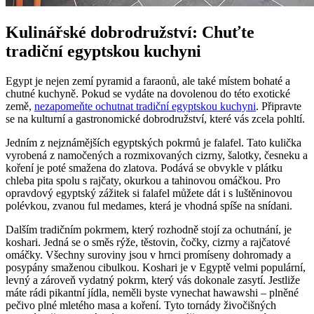
Kulinářské dobrodružství: Chuťte
tradiční egyptskou kuchyni
Egypt je nejen zemí pyramid a faraonů, ale také místem bohaté a
chutné kuchyně. Pokud se vydáte na dovolenou do této exotické
země,
nezapomeňte ochutnat tradiční egyptskou kuchyni
. Připravte
se na kulturní a gastronomické dobrodružství, které vás zcela pohltí.
Jedním z nejznámějších egyptských pokrmů je falafel. Tato kulička
vyrobená z namočených a rozmixovaných cizrny, šalotky, česneku a
koření je poté smažena do zlatova. Podává se obvykle v plátku
chleba pita spolu s rajčaty, okurkou a tahinovou omáčkou. Pro
opravdový egyptský zážitek si falafel můžete dát i s luštěninovou
polévkou, zvanou ful medames, která je vhodná spíše na snídani.
Dalším tradičním pokrmem, který rozhodně stojí za ochutnání, je
koshari. Jedná se o směs rýže, těstovin, čočky, cizrny a rajčatové
omáčky. Všechny suroviny jsou v hrnci promíseny dohromady a
posypány smaženou cibulkou. Koshari je v Egyptě velmi populární,
levný a zároveň vydatný pokrm, který vás dokonale zasytí. Jestliže
máte rádi pikantní jídla, neměli byste vynechat hawawshi – plněné
pečivo plné mletého masa a koření. Tyto tornády živočišných