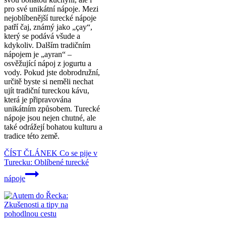
pro své unikátní nápoje. Mezi
nejoblíbenější turecké nápoje
patří čaj, známý jako „çay“,
který se podává všude a
kdykoliv. Dalším tradičním
nápojem je „ayran“ –
osvěžující nápoj z jogurtu a
vody. Pokud jste dobrodružní,
určitě byste si neměli nechat
ujít tradiční tureckou kávu,
která je připravována
unikátním způsobem. Turecké
nápoje jsou nejen chutné, ale
také odrážejí bohatou kulturu a
tradice této země.
ČÍST ČLÁNEK
Co se pije v
Turecku: Oblíbené turecké
nápoje