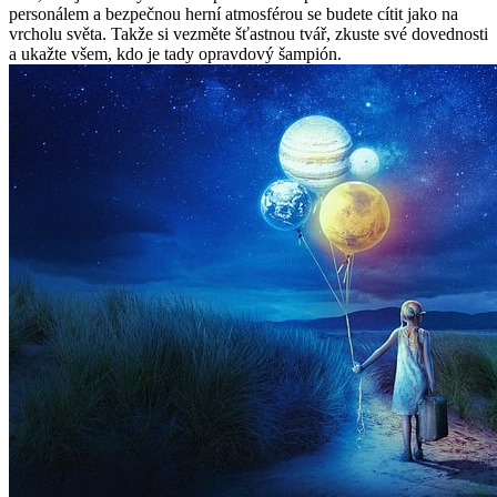
personálem a bezpečnou herní atmosférou se budete cítit jako na
vrcholu světa. Takže si vezměte šťastnou tvář, zkuste své dovednosti
a ukažte všem, kdo je tady opravdový šampión.