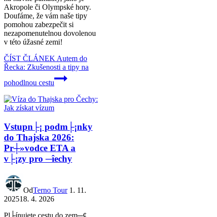
Akropole či Olympské hory.
Doufáme, že vám naše tipy
pomohou zabezpečit si
nezapomenutelnou dovolenou
v této úžasné zemi!
ČÍST ČLÁNEK
Autem do
Řecka: Zkušenosti a tipy na
pohodlnou cestu
Vstupn├¡ podm├¡nky
do Thajska 2026:
Pr┼»vodce ETA a
v├¡zy pro ─îechy
Od
Terno Tour
1. 11.
2025
18. 4. 2026
Pl├ínujete cestu do zem─¢