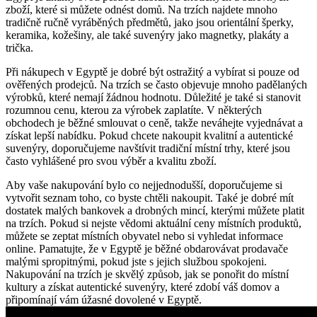
zboží, které si můžete odnést domů. Na trzích najdete mnoho
tradičně ručně vyráběných předmětů, jako jsou orientální šperky,
keramika, kožešiny, ale také suvenýry jako magnetky, plakáty a
trička.
Při nákupech v Egyptě je dobré být ostražitý a vybírat si pouze od
ověřených prodejců. Na trzích se často objevuje mnoho padělaných
výrobků, které nemají žádnou hodnotu. Důležité je také si stanovit
rozumnou cenu, kterou za výrobek zaplatíte. V některých
obchodech je běžné smlouvat o ceně, takže neváhejte vyjednávat a
získat lepší nabídku. Pokud chcete nakoupit kvalitní a autentické
suvenýry, doporučujeme navštívit tradiční místní trhy, které jsou
často vyhlášené pro svou výběr a kvalitu zboží.
Aby vaše nakupování bylo co nejjednodušší, doporučujeme si
vytvořit seznam toho, co byste chtěli nakoupit. Také je dobré mít
dostatek malých bankovek a drobných mincí, kterými můžete platit
na trzích. Pokud si nejste vědomi aktuální ceny místních produktů,
můžete se zeptat místních obyvatel nebo si vyhledat informace
online. Pamatujte, že v Egyptě je běžné obdarovávat prodavače
malými spropitnými, pokud jste s jejich službou spokojeni.
Nakupování na trzích je skvělý způsob, jak se ponořit do místní
kultury a získat autentické suvenýry, které zdobí váš domov a
připomínají vám úžasné dovolené v Egyptě.