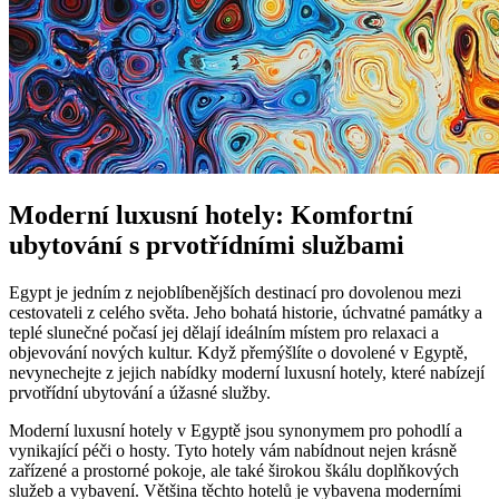
Moderní luxusní hotely: Komfortní
ubytování s prvotřídními službami
Egypt je jedním z nejoblíbenějších destinací pro dovolenou mezi
cestovateli z celého světa. Jeho bohatá historie, úchvatné památky a
teplé slunečné počasí jej dělají ideálním místem pro relaxaci a
objevování nových kultur. Když přemýšlíte o dovolené v Egyptě,
nevynechejte z jejich nabídky moderní luxusní hotely, které nabízejí
prvotřídní ubytování a úžasné služby.
Moderní luxusní hotely v Egyptě jsou synonymem pro pohodlí a
vynikající péči o hosty. Tyto hotely vám nabídnout nejen krásně
zařízené a prostorné pokoje, ale také širokou škálu doplňkových
služeb a vybavení. Většina těchto hotelů je vybavena moderními