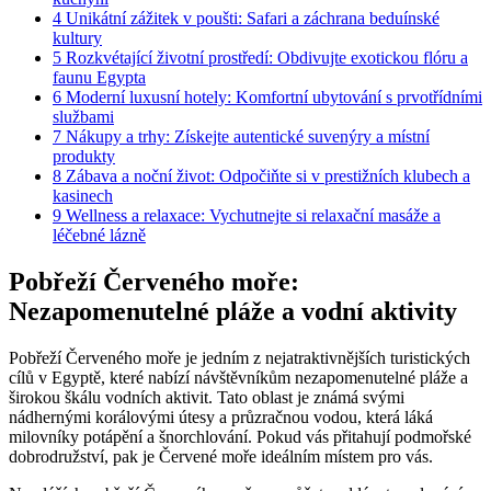
4
Unikátní zážitek v poušti: Safari a záchrana beduínské
kultury
5
Rozkvétající životní prostředí: Obdivujte exotickou flóru a
faunu Egypta
6
Moderní luxusní hotely: Komfortní ubytování s prvotřídními
službami
7
Nákupy a trhy: Získejte autentické suvenýry a místní
produkty
8
Zábava a noční život: Odpočiňte si v prestižních klubech a
kasinech
9
Wellness a relaxace: Vychutnejte si relaxační masáže a
léčebné lázně
Pobřeží Červeného moře:
Nezapomenutelné pláže a vodní aktivity
Pobřeží Červeného moře je jedním z nejatraktivnějších turistických
cílů v Egyptě, které nabízí návštěvníkům nezapomenutelné pláže a
širokou škálu vodních aktivit. Tato oblast je známá svými
nádhernými korálovými útesy a průzračnou vodou, která láká
milovníky potápění a šnorchlování. Pokud vás přitahují podmořské
dobrodružství, pak je Červené moře ideálním místem pro vás.