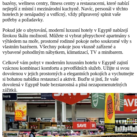
bazény, wellness centry, fitness centry a restauracemi, které nabízí
nejlepší z místní i mezinárodní kuchyně. Navíc, personál v těchto
hotelech je nenápadný a vstřícný, vždy připravený splnit vaše
potřeby a požadavky.
Pokud jde o ubytování, moderní luxusní hotely v Egyptě nabízejí
širokou škálu možností. Můžete si vybrat přepychové apartmány s
výhledem na moře, prostorné rodinné pokoje nebo soukromé vily s
vlastním bazénem. Všechny pokoje jsou vkusně zařízené a
vybavené pohodlným nábytkem, klimatizací, TV a minibarem.
Celkově vám pobyt v moderním luxusním hotelu v Egyptě zajistí
vzácnou kombinaci komfortu a prvotřídních služeb. Užijte si svou
dovolenou v jejich prostorných a elegantních pokojích a vychutnejte
si bohatou nabídku restaurací a aktivit. Buďte si jistí, že vaše
dovolená v Egyptě bude bezstarostná a plná nezapomenutelných
zážitků.