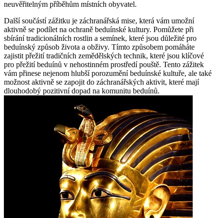
neuvěřitelným příběhům místních obyvatel.
Další součástí zážitku je záchranářská mise, která vám umožní
aktivně se podílet na ochraně beduínské kultury. Pomůžete při
sbírání tradicionálních rostlin a semínek, které jsou důležité pro
beduínský způsob života a obživy. Tímto způsobem pomáháte
zajistit přežití tradičních zemědělských technik, které jsou klíčové
pro přežití beduínů v nehostinném prostředí pouště. Tento zážitek
vám přinese nejenom hlubší porozumění beduínské kultuře, ale také
možnost aktivně se zapojit do záchranářských aktivit, které mají
dlouhodobý pozitivní dopad na komunitu beduínů.