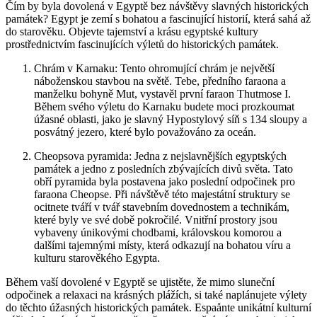
Čím by byla dovolená v Egyptě bez návštěvy slavných historických
památek? Egypt je zemí s bohatou a fascinující historií, která sahá až
do starověku. Objevte tajemství a krásu egyptské kultury
prostřednictvím fascinujících výletů do historických památek.
Chrám v Karnaku: Tento ohromující chrám je největší
náboženskou stavbou na světě. Tebe, předního faraona a
manželku bohyně Mut, vystavěl první faraon Thutmose I.
Během svého výletu do Karnaku budete moci prozkoumat
úžasné oblasti, jako je slavný Hypostylový síň s 134 sloupy a
posvátný jezero, které bylo považováno za oceán.
Cheopsova pyramida: Jedna z nejslavnějších egyptských
památek a jedno z posledních zbývajících divů světa. Tato
obří pyramida byla postavena jako poslední odpočinek pro
faraona Cheopse. Při návštěvě této majestátní struktury se
ocitnete tváří v tvář stavebním dovednostem a technikám,
které byly ve své době pokročilé. Vnitřní prostory jsou
vybaveny únikovými chodbami, královskou komorou a
dalšími tajemnými místy, která odkazují na bohatou víru a
kulturu starověkého Egypta.
Během vaší dovolené v Egyptě se ujistěte, že mimo sluneční
odpočinek a relaxaci na krásných plážích, si také naplánujete výlety
do těchto úžasných historických památek. Espaånte unikátní kulturní