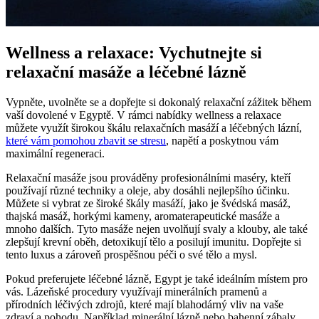
Wellness a relaxace: Vychutnejte si
relaxační masáže a léčebné lázně
Vypněte, uvolněte se a dopřejte si dokonalý relaxační zážitek během
vaší dovolené v Egyptě. V rámci nabídky wellness a relaxace
můžete využít širokou škálu relaxačních masáží a léčebných lázní,
které vám pomohou zbavit se stresu
, napětí a poskytnou vám
maximální regeneraci.
Relaxační masáže jsou prováděny profesionálními maséry, kteří
používají různé techniky a oleje, aby dosáhli nejlepšího účinku.
Můžete si vybrat ze široké škály masáží, jako je švédská masáž,
thajská masáž, horkými kameny, aromaterapeutické masáže a
mnoho dalších. Tyto masáže nejen uvolňují svaly a klouby, ale také
zlepšují krevní oběh, detoxikují tělo a posilují imunitu. Dopřejte si
tento luxus a zároveň prospěšnou péči o své tělo a mysl.
Pokud preferujete léčebné lázně, Egypt je také ideálním místem pro
vás. Lázeňské procedury využívají minerálních pramenů a
přírodních léčivých zdrojů, které mají blahodárný vliv na vaše
zdraví a pohodu. Například minerální lázně nebo bahenní zábaly