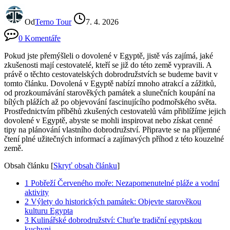
Od
Terno Tour
7. 4. 2026
0 Komentáře
Pokud jste přemýšleli o dovolené v Egyptě, jistě vás zajímá, jaké
zkušenosti mají cestovatelé, kteří se již do této země vypravili. A
právě o těchto cestovatelských dobrodružstvích se budeme bavit v
tomto článku. Dovolená v Egyptě nabízí mnoho atrakcí a zážitků,
od prozkoumávání starověkých památek a slunečních koupání na
bílých plážích až po objevování fascinujícího podmořského světa.
Prostřednictvím příběhů zkušených cestovatelů vám přiblížíme jejich
dovolené v Egyptě, abyste se mohli inspirovat nebo získat cenné
tipy na plánování vlastního dobrodružství. Připravte se na příjemné
čtení plné užitečných informací a zajímavých příhod z této kouzelné
země.
Obsah článku
[
Skryť obsah článku
]
1
Pobřeží Červeného moře: Nezapomenutelné pláže a vodní
aktivity
2
Výlety do historických památek: Objevte starověkou
kulturu Egypta
3
Kulinářské dobrodružství: Chuťte tradiční egyptskou
kuchyni