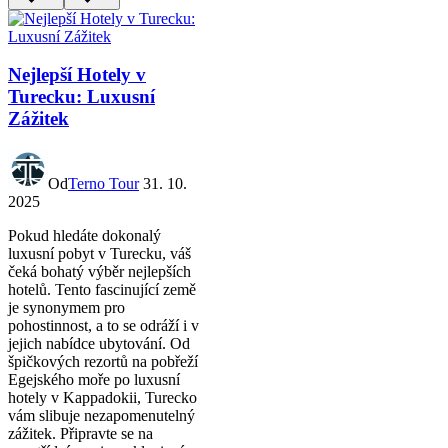
Nejlepší Hotely v
Turecku: Luxusní
Zážitek
Od
Terno Tour
31. 10.
2025
Pokud hledáte dokonalý
luxusní pobyt v Turecku, váš
čeká bohatý výběr nejlepších
hotelů. Tento fascinující země
je synonymem pro
pohostinnost, a to se odráží i v
jejich nabídce ubytování. Od
špičkových rezortů na pobřeží
Egejského moře po luxusní
hotely v Kappadokii, Turecko
vám slibuje nezapomenutelný
zážitek. Připravte se na