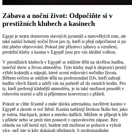
Zábava a noční život: Odpočiňte si v
prestižních klubech a kasinech
Egypt je nejen domovem slavných pyramíd a starověkých ruin, ale
také nabízí bohatý noční život pro ty, kteří si přejí odpočinout si po
dni plném objevování. Pokud jste příznivci zábavy a vzrušení,
prestižní kluby a kasina v Egyptě jsou pro vás ideální volbou.
V prestižních klubech v Egyptě se můžete těšit na skvělou hudbu,
taneční show a živou atmosféru. Tyto kluby mají k dispozici pestrý
výběr koktejlů a nápojů, které ocení milovníci nočního života.
Během večera se můžete těšit na profesionální DJs, kteří zahrají
hudbu všech žánrů a udrží vás na parketě až do ranních hodin. Pro
ty, kteří preferují klidnější atmosféru, je tu také možnost posedět v
rohovém sezení a užít si příjemnou konverzaci s přáteli.
Pokud se cítíte šťastně a máte dávku adrenalinu, navštivte kasino v
Egyptě a zkuste si své štěstí. Kasina nabízejí širokou škálu her, jako
je ruleta, blackjack, poker a mnoho dalších. Můžete se připojit k hře
s přátele nebo se proti nim postavit v opravdovém zápase. Bez
ohledu na váš herní styl, budete mít možnost se pobavit a vyhrát
více, než jste si kdy dokázali představit. S profesionálním