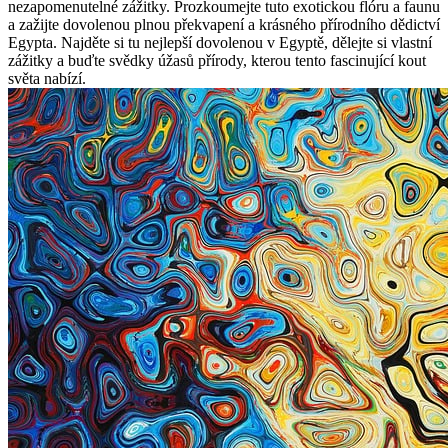
nezapomenutelné zážitky. Prozkoumejte tuto exotickou flóru a faunu
a zažijte dovolenou plnou překvapení a krásného přírodního dědictví
Egypta. Najděte si tu nejlepší dovolenou v Egyptě, dělejte si vlastní
zážitky a buďte svědky úžasů přírody, kterou tento fascinující kout
světa nabízí.