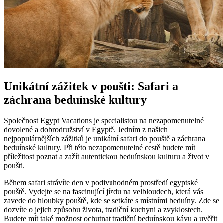
Unikátní zážitek v poušti: Safari a
záchrana beduínské kultury
Společnost Egypt Vacations je specialistou na nezapomenutelné
dovolené a dobrodružství v Egyptě. Jedním z našich
nejpopulárnějších zážitků je unikátní safari do pouště a záchrana
beduínské kultury. Při této nezapomenutelné cestě budete mít
příležitost poznat a zažít autentickou beduínskou kulturu a život v
poušti.
Během safari strávíte den v podivuhodném prostředí egyptské
pouště. Vydejte se na fascinující jízdu na velbloudech, která vás
zavede do hloubky pouště, kde se setkáte s místními beduíny. Zde se
dozvíte o jejich způsobu života, tradiční kuchyni a zvyklostech.
Budete mít také možnost ochutnat tradiční beduínskou kávu a uvěřit