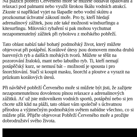
Na plážích pobřeží Červeného moře se můžete oddávat opalování a
relaxaci pod palmami nebo využít širokou škálu vodních atrakcí.
Zkuste si například vyjet na šlapadle nebo vodní skútru a
prozkoumat úchvatné zákoutí moře. Pro ty, kteří hledají
adrenalinový zážitek, jsou zde také možnosti windsurfingu a
kitesurfingu. Milovníci rybaření si pak mohou vychutnat
nezapomenutelný zážitek při rybolovu z mořského pobřeží.
Tato oblast nabízí také bohatý podmořský život, který můžete
objevovat při potápění. Korálové útesy jsou domovem mnoha druhů
barevných ryb a dalších mořských tvorů. Můžete se těšit na
pozorování žraloků, mant nebo labutího ryb. Ti, kteří nemají
potápěčský kurz, se nemusí bát – možností je spousta i pro
šnorchlování. Stačí si koupit masku, šnorchl a ploutve a vyrazit na
průzkum korálových útesů.
Při návštěvě pobřeží Červeného moře si můžete být jisti, že zažijete
nezapomenutelnou dovolenou plnou relaxace a adrenalinových
zážitků. Ať už jste milovníkem vodních sportů, potápění nebo si jen
chcete užít klid na pláži, tato oblast vám společně s úchvatnou
přírodou a výjimečným podmořským světem nabídne všechno, co si
můžete přát. Přijďte objevovat Pobřeží Červeného moře a prožijte
dobrodružství svého života.