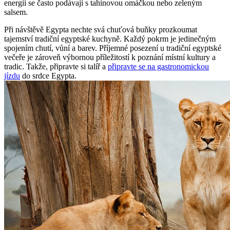
energií se často podávají s tahinovou omáčkou nebo zeleným
salsem.
Při návštěvě Egypta nechte svá chuťová buňky prozkoumat
tajemství tradiční egyptské kuchyně. Každý pokrm je jedinečným
spojením chutí, vůní a barev. Příjemné posezení u tradiční egyptské
večeře je zároveň výbornou příležitostí k poznání místní kultury a
tradic. Takže, připravte si talíř a
připravte se na gastronomickou
jízdu
do srdce Egypta.