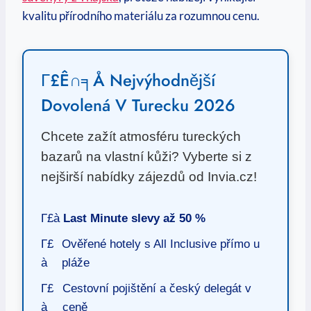
kvalitu přírodního materiálu za rozumnou cenu.
Γ£ê∩╕Å Nejvýhodnější
Dovolená V Turecku 2026
Chcete zažít atmosféru tureckých
bazarů na vlastní kůži? Vyberte si z
nejširší nabídky zájezdů od Invia.cz!
Γ£à
Last Minute slevy až 50 %
Γ£
Ověřené hotely s All Inclusive přímo u
à
pláže
Γ£
Cestovní pojištění a český delegát v
à
ceně