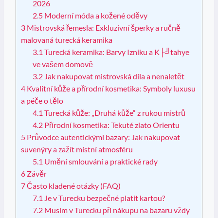
2026
2.5
Moderní móda a kožené oděvy
3
Mistrovská řemesla: Exkluzivní šperky a ručně
malovaná turecká keramika
3.1
Turecká keramika: Barvy Izniku a K├╝tahye
ve vašem domově
3.2
Jak nakupovat mistrovská díla a nenaletět
4
Kvalitní kůže a přírodní kosmetika: Symboly luxusu
a péče o tělo
4.1
Turecká kůže: „Druhá kůže“ z rukou mistrů
4.2
Přírodní kosmetika: Tekuté zlato Orientu
5
Průvodce autentickými bazary: Jak nakupovat
suvenýry a zažít místní atmosféru
5.1
Umění smlouvání a praktické rady
6
Závěr
7
Často kladené otázky (FAQ)
7.1
Je v Turecku bezpečné platit kartou?
7.2
Musím v Turecku při nákupu na bazaru vždy