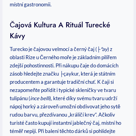
místní gastronomii.
Čajová Kultura A Rituál Turecké
Kávy
Turecko je čajovou velmocí a černý čaj (
├ºay
) z
oblasti Rize u Černého moře je základním pilířem
zdejší pohostinnosti. Při nákupu čaje do domácích
zásob hledejte značku ├çaykur, která je státním
producentem a garantuje tradiční chuť. K čaji si
nezapomeňte pořídit i typické skleničky ve tvaru
tulipánu (
ince belli
), které díky svému tvaru udrží
nápoj horký a zároveň umožní obdivovat jeho sytě
rudou barvu, přezdívanou „králičí krev“. Ačkoliv
turisté často kupují instantní jablečný čaj, místní ho
téměř nepijí. Při balení těchto dárků si pohlídejte