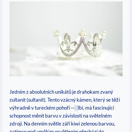
Jedním z absolutních unikátů je drahokam zvaný
zultanit (sultanit). Tento vzácný kámen, který se těží
výhradně v tureckém pohoří ─░lbi, má fascinující
schopnost měnit barvu v závislosti na světelném
zdroji. Na denním světle září kiwi zelenou barvou,
zatímco pod umělým osvětlením přechází do