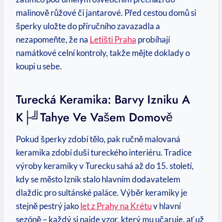
malinově růžové či jantarové. Před cestou domů si
šperky uložte do příručního zavazadla a
nezapomeňte, že na
Letišti Praha
probíhají
namátkové celní kontroly, takže mějte doklady o
koupi u sebe.
Turecká Keramika: Barvy Izniku A
K├╝tahye Ve Vašem Domově
Pokud šperky zdobí tělo, pak ručně malovaná
keramika zdobí duši tureckého interiéru. Tradice
výroby keramiky v Turecku sahá až do 15. století,
kdy se město Iznik stalo hlavním dodavatelem
dlaždic pro sultánské paláce. Výběr keramiky je
stejně pestrý jako
let z Prahy na Krétu
v hlavní
sezóně – každý si najde vzor, který mu učaruje, ať už