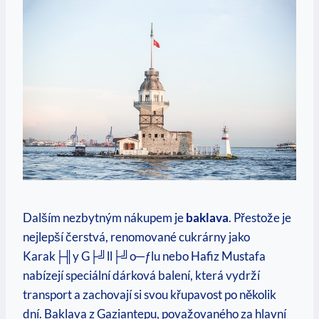
Dalším nezbytným nákupem je
baklava
. Přestože je
nejlepší čerstvá, renomované cukrárny jako
Karak├╢y G├╝ll├╝o─ƒlu nebo Hafiz Mustafa
nabízejí speciální dárková balení, která vydrží
transport a zachovají si svou křupavost po několik
dní. Baklava z Gaziantepu, považovaného za hlavní