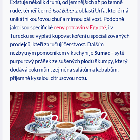
Existuje několik druhů, od jemnějších až po temně
rudé, téměř černé
Isot Biber
z oblasti Urfa, které má
unikátní kouřovou chuť a mírnou pálivost. Podobně
jako jsou specifické
ceny potravin v Egyptě
, i v
Turecku se vyplatí kupovat koření u specializovaných
prodejců, kteří zaručují čerstvost. Dalším
nezbytným pomocníkem v kuchyni je
Sumac
– sytě
purpurový prášek ze sušených plodů škumpy, který
dodává pokrmům, zejména salátům a kebabům,
příjemně kyselou, citrusovou notu.