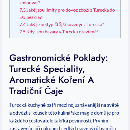
smlouvat?
7.3
Jaké jsou limity pro dovoz zboží z Turecka do
EU bez cla?
7.4
Jaký je nejtypičtější suvenýr z Turecka?
7.5
Kdy jsou bazary v Turecku otevřené?
Gastronomické Poklady:
Turecké Speciality,
Aromatické Koření A
Tradiční Čaje
Turecká kuchyně patří mezi nejuznávanější na světě
a odvézt si kousek této kulinářské magie domů je pro
každého cestovatele takřka povinností. Prvním
zastavením při nákupech jedlých suvenýrů by mělo