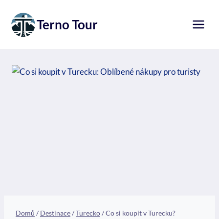
Přeskočit
na
Terno Tour
obsah
Domů
/
Destinace
/
Turecko
/
Co si koupit v Turecku?