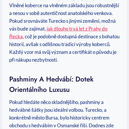
Vlněné koberce na vlněném základu jsou robustnější
a nesou v sobě autentičnost anatolského venkova.
Pokud srovnáváte Turecko s jinými zeměmi, možná
vás bude zajímat,
jak dlouho trvá let z Prahy do
Řecka
, což je podobně dostupná destinace s bohatou
historií, avšak s odlišnou tradicí výroby koberců.
Každý vzor má svůj význam a certifikát o původu je
při nákupu nezbytností.
Pashminy A Hedvábí: Dotek
Orientálního Luxusu
Pokud hledáte něco skladnějšího, pashminy a
hedvábné šátky jsou ideální volbou. Turecko, a
konkrétně město Bursa, bylo historicky centrem
obchodu s hedvábím v Osmanské říši. Dodnes zde