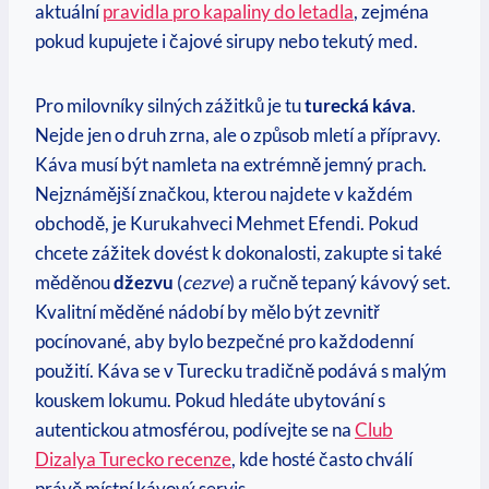
aktuální
pravidla pro kapaliny do letadla
, zejména
pokud kupujete i čajové sirupy nebo tekutý med.
Pro milovníky silných zážitků je tu
turecká káva
.
Nejde jen o druh zrna, ale o způsob mletí a přípravy.
Káva musí být namleta na extrémně jemný prach.
Nejznámější značkou, kterou najdete v každém
obchodě, je Kurukahveci Mehmet Efendi. Pokud
chcete zážitek dovést k dokonalosti, zakupte si také
měděnou
džezvu
(
cezve
) a ručně tepaný kávový set.
Kvalitní měděné nádobí by mělo být zevnitř
pocínované, aby bylo bezpečné pro každodenní
použití. Káva se v Turecku tradičně podává s malým
kouskem lokumu. Pokud hledáte ubytování s
autentickou atmosférou, podívejte se na
Club
Dizalya Turecko recenze
, kde hosté často chválí
právě místní kávový servis.