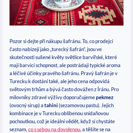
Pozor si dejte při nákupu šafránu. To, co prodejci
často nabízejí jako „turecký šafrán“, jsou ve
skutečnosti sušené květy světlice barvířské, které
mají barvicí schopnost, ale postrádají typické aroma
a léčivé účinky pravého šafránu. Pravý šafrán je v
Turecku k dostání také, ale jeho cena odpovídá
světovým trhům a bývá často dovážen z Íránu. Pro
milovníky zdravé výživy doporučujeme
pekmez
(ovocný sirup) a
tahini
(sezamovou pastu). Jejich
kombinace je v Turecku oblíbenou snídaňovou
pochoutkou, což je ideální vědět, když si chystáte
seznam,
co s sebou na dovolenou
, a těšíte se na