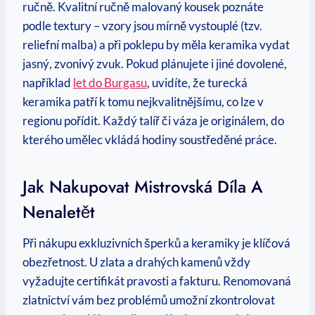
ručně. Kvalitní ručně malovaný kousek poznáte
podle textury – vzory jsou mírně vystouplé (tzv.
reliefní malba) a při poklepu by měla keramika vydat
jasný, zvonivý zvuk. Pokud plánujete i jiné dovolené,
například
let do Burgasu
, uvidíte, že turecká
keramika patří k tomu nejkvalitnějšímu, co lze v
regionu pořídit. Každý talíř či váza je originálem, do
kterého umělec vkládá hodiny soustředěné práce.
Jak Nakupovat Mistrovská Díla A
Nenaletět
Při nákupu exkluzivních šperků a keramiky je klíčová
obezřetnost. U zlata a drahých kamenů vždy
vyžadujte certifikát pravosti a fakturu. Renomovaná
zlatnictví vám bez problémů umožní zkontrolovat