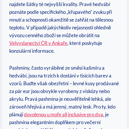
najdete šátky té nejvyšší kvality. Pravé hedvábí
poznáte podle specifického „křupavého“ zvuku při
mnutí a schopnosti okamžitě se zahřát na tělesnou
teplotu. V případě jakýchkoliv nejasností ohledně
vývozu cenného zboží se můžete obrátit na
Velvyslanectví ČR v Ankaře
, které poskytuje
konzulární informace.
Pashminy, často vyráběné ze směsi kašmíru a
hedvábí, jsou na trzích k dostání v tisících barev a
vzorů. Buďte však obezřetní – levné kusy prodávané
za pár eur jsou obvykle vyrobeny z viskózy nebo
akrylu. Pravá pashmina je neuvěřitelně lehká, ale
zároveň hřejivá a má jemný, matný lesk. Pro ty, kdo
plánují
dovolenou u moře all inclusive pro dva
, je
pashmina elegantním doplňkem pro večerní