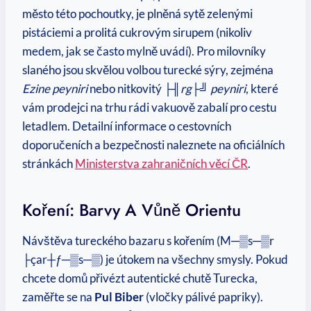
město této pochoutky, je plněná sytě zelenými
pistáciemi a prolitá cukrovým sirupem (nikoliv
medem, jak se často mylně uvádí). Pro milovníky
slaného jsou skvělou volbou turecké sýry, zejména
Ezine peyniri
nebo nitkovitý
├╢rg├╝ peyniri
, které
vám prodejci na trhu rádi vakuově zabalí pro cestu
letadlem. Detailní informace o cestovních
doporučeních a bezpečnosti naleznete na oficiálních
stránkách
Ministerstva zahraničních věcí ČR
.
Koření: Barvy A Vůně Orientu
Návštěva tureckého bazaru s kořením (M─▒s─▒r
├çar┼ƒ─▒s─▒) je útokem na všechny smysly. Pokud
chcete domů přivézt autentické chutě Turecka,
zaměřte se na
Pul Biber
(vločky pálivé papriky).