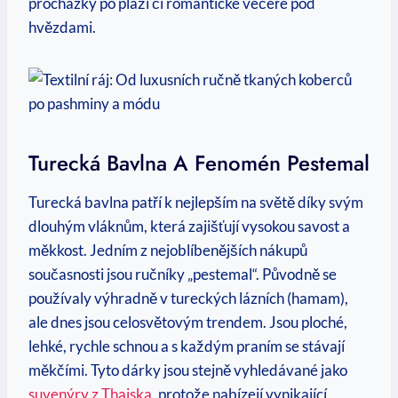
procházky po pláži či romantické večeře pod
hvězdami.
Turecká Bavlna A Fenomén Pestemal
Turecká bavlna patří k nejlepším na světě díky svým
dlouhým vláknům, která zajišťují vysokou savost a
měkkost. Jedním z nejoblíbenějších nákupů
současnosti jsou ručníky „pestemal“. Původně se
používaly výhradně v tureckých lázních (hamam),
ale dnes jsou celosvětovým trendem. Jsou ploché,
lehké, rychle schnou a s každým praním se stávají
měkčími. Tyto dárky jsou stejně vyhledávané jako
suvenýry z Thajska
, protože nabízejí vynikající