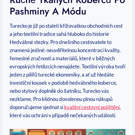
Pashminy A Módu
Turecko je již po staletí křižovatkou obchodních cest
a jeho textilní tradice sahá hluboko do historie
Hedvábné stezky. Pro dnešního cestovatele to
znamená jediné: neuvěřitelnou koncentraci kvality,
řemeslné zručnosti a materiálů, které v běžných
evropských řetězcích nenajdete. Textilní výroba tvoří
jeden z pilířů turecké ekonomiky, a ať už hledáte
investiční kousek v podobě hedvábného koberce,
nebo stylový doplněk do šatníku, Turecko vás
nezklame. Pro klidnou dovolenou plnou nákupů
doporučujeme sjednat si
kvalitní cestovní pojištění
,
které vás ochrání v případě nečekaných událostí.