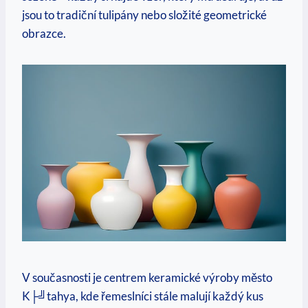
jsou to tradiční tulipány nebo složité geometrické
obrazce.
V současnosti je centrem keramické výroby město
K├╝tahya, kde řemeslníci stále malují každý kus