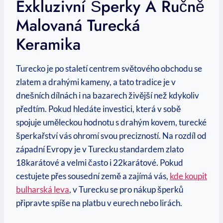
Exkluzivní Šperky A Ručně
Malovaná Turecká
Keramika
Turecko je po staletí centrem světového obchodu se
zlatem a drahými kameny, a tato tradice je v
dnešních dílnách i na bazarech živější než kdykoliv
předtím. Pokud hledáte investici, která v sobě
spojuje uměleckou hodnotu s drahým kovem, turecké
šperkařství vás ohromí svou precizností. Na rozdíl od
západní Evropy je v Turecku standardem zlato
18karátové a velmi často i 22karátové. Pokud
cestujete přes sousední země a zajímá vás,
kde koupit
bulharská leva
, v Turecku se pro nákup šperků
připravte spíše na platbu v eurech nebo lirách.