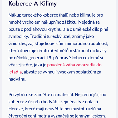
Koberce A Kilimy
Nákup tureckého koberce (hali) nebo kilimu je pro
mnohé vrcholem nákupního zážitku. Nejedná se
pouze o podlahovou krytinu, ale o umělecké dílo plné
symboliky. Tradiční turecký uzel, známý jako
Ghiordes, zajišťuje kobercům mimořádnou odolnost,
která dovoluje těmto předmětům stárnout do krásy
po několik generací. Při přepravě koberce domů si
včas zjistěte, jaká je
povolená váha zavazadla do
letadla
, abyste se vyhnuli vysokým poplatkům za
nadváhu.
Při výběru se zaměřte na materiál. Nejcennější jsou
koberce z čistého hedvábí, zejména ty z oblasti
Hereke, které mají neuvěřitelnou hustotu uzlů na
čtvereční centimetr a vyznačují se jemným leskem.