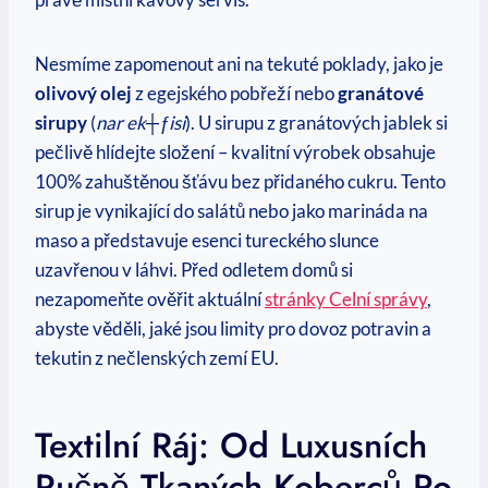
Nesmíme zapomenout ani na tekuté poklady, jako je
olivový olej
z egejského pobřeží nebo
granátové
sirupy
(
nar ek┼ƒisi
). U sirupu z granátových jablek si
pečlivě hlídejte složení – kvalitní výrobek obsahuje
100% zahuštěnou šťávu bez přidaného cukru. Tento
sirup je vynikající do salátů nebo jako marináda na
maso a představuje esenci tureckého slunce
uzavřenou v láhvi. Před odletem domů si
nezapomeňte ověřit aktuální
stránky Celní správy
,
abyste věděli, jaké jsou limity pro dovoz potravin a
tekutin z nečlenských zemí EU.
Textilní Ráj: Od Luxusních
Ručně Tkaných Koberců Po