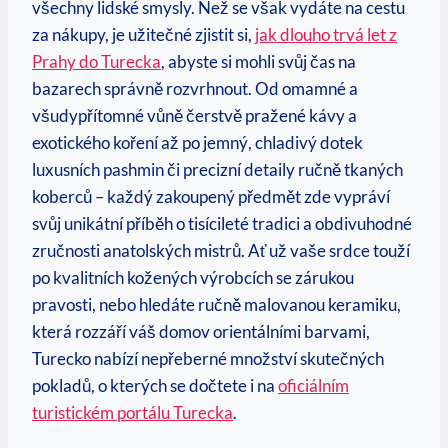
všechny lidské smysly. Než se však vydáte na cestu
za nákupy, je užitečné zjistit si,
jak dlouho trvá let z
Prahy do Turecka
, abyste si mohli svůj čas na
bazarech správně rozvrhnout. Od omamné a
všudypřítomné vůně čerstvě pražené kávy a
exotického koření až po jemný, chladivý dotek
luxusních pashmin či precizní detaily ručně tkaných
koberců – každý zakoupený předmět zde vypráví
svůj unikátní příběh o tisícileté tradici a obdivuhodné
zručnosti anatolských mistrů. Ať už vaše srdce touží
po kvalitních kožených výrobcích se zárukou
pravosti, nebo hledáte ručně malovanou keramiku,
která rozzáří váš domov orientálními barvami,
Turecko nabízí nepřeberné množství skutečných
pokladů, o kterých se dočtete i na
oficiálním
turistickém portálu Turecka
.