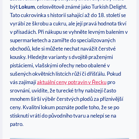
být
Lokum
, celosvětově známé jako Turkish Delight.
Tato cukrovinka s historií sahající až do 18. století se
vyrábí ze škrobu a cukru, ale její pravá hodnota tkví
v přísadách. Při nákupu se vyhněte levným balením v
supermarketech a zamiřte do specializovaných
obchodů, kde si můžete nechat navážit čerstvé
kousky. Hledejte varianty s dvojitě praženými
pistáciemi, vlašskými ořechy nebo obalené v
sušených okvětních lístcích růží či dřišťálu. Pokud
vás zajímají
aktuální ceny potravin v Řecku
pro
srovnání, uvidíte, že turecké trhy nabízejí často
mnohem širší výběr čerstvých plodů za příznivější
ceny. Kvalitní lokum poznáte podle toho, že se po
stisknutí vrátí do původního tvaru a nelepí se na
patro.