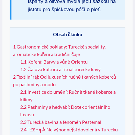
Isparty a olivová mýdla jsou sázkou na
jistotu pro špičkovou péči o pleť.
Obsah článku
1
Gastronomické poklady: Turecké speciality,
aromatické koření a tradiční čaje
1.1
Koření: Barvy a vůně Orientu
1.2
Čajová kultura a rituál turecké kávy
2
Textilní ráj: Od luxusních ručně tkaných koberců
po pashminy a módu
2.1
Investice do umění: Ručně tkané koberce a
kilimy
2.2
Pashminy a hedvábí: Dotek orientálního
luxusu
2.3
Turecká bavlna a fenomén Pestemal
2.4
Γ£ê∩╕Å Nejvýhodnější dovolená v Turecku