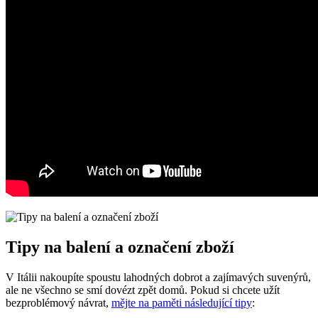
Tipy na balení a označení zboží
V Itálii nakoupíte spoustu lahodných dobrot a zajímavých suvenýrů,
ale ne všechno se smí dovézt zpět domů. Pokud si chcete užít
bezproblémový návrat,
mějte na paměti následující tipy
: