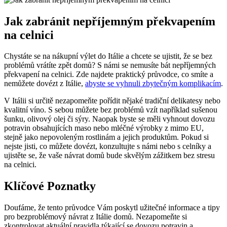
Jak zabránit nepříjemným překvapením
na celnici
Chystáte se na nákupní výlet do Itálie a chcete se ujistit, že se bez
problémů vrátíte zpět domů? S námi se nemusíte bát nepříjemných
překvapení na celnici. Zde najdete praktický průvodce, co smíte a
nemůžete dovézt z Itálie,
abyste se vyhnuli zbytečným komplikacím
.
V Itálii si určitě nezapomeňte pořídit nějaké tradiční delikatesy nebo
kvalitní víno. S sebou můžete bez problémů vzít například sušenou
šunku, olivový olej či sýry. Naopak byste se měli vyhnout dovozu
potravin obsahujících maso nebo mléčné výrobky z mimo EU,
stejně jako nepovoleným rostlinám a jejich produktům. Pokud si
nejste jisti, co můžete dovézt, konzultujte s námi nebo s celníky a
ujistěte se, že vaše návrat domů bude skvělým zážitkem bez stresu
na celnici.
Klíčové Poznatky
Doufáme, že tento průvodce Vám poskytl užitečné informace a tipy
pro bezproblémový návrat z Itálie domů. Nezapomeňte si
zkontrolovat aktuální pravidla týkající se dovozu potravin a