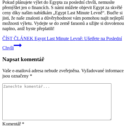
Pokud plánujete výlet do Egypta za poslední chvíli, nemusíte
přemýšlet jen o financích. S námi můžete objevit Egypt za skvělé
ceny díky našim nabídkám „Egypt Last Minute Levně“. Buďte si
jisti, že naše znalosti a důvěryhodnost vám pomohou najít nejlepší
možnosti výletu. Vydejte se do země faraonů a užijte si dovolenou
naplno, aniž byste přeplatili!
ČÍST ČLÁNEK
Egypt Last Minute Levně: Ušetřete na Poslední
Chvíli
Napsat komentář
Vaše e-mailová adresa nebude zveřejněna.
Vyžadované informace
jsou označeny
*
Komentář
*