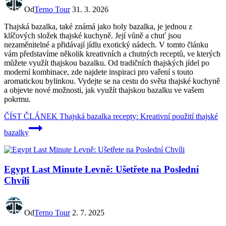
Od
Terno Tour
31. 3. 2026
Thajská bazalka, také známá jako holy bazalka, je jednou z
klíčových složek thajské kuchyně. Její vůně a chuť jsou
nezaměnitelné a přidávají jídlu exotický nádech. V tomto článku
vám představíme několik kreativních a chutných receptů, ve kterých
můžete využít thajskou bazalku. Od tradičních thajských jídel po
moderní kombinace, zde najdete inspiraci pro vaření s touto
aromatickou bylinkou. Vydejte se na cestu do světa thajské kuchyně
a objevte nové možnosti, jak využít thajskou bazalku ve vašem
pokrmu.
ČÍST ČLÁNEK
Thajská bazalka recepty: Kreativní použití thajské
bazalky
Egypt Last Minute Levně: Ušetřete na Poslední
Chvíli
Od
Terno Tour
2. 7. 2025