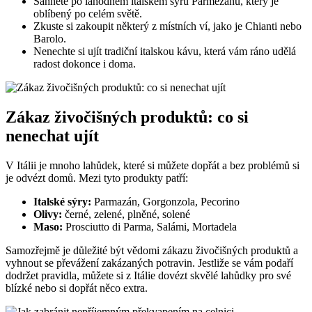
Sáhněte po lahodném italském sýru Parmezánu, který je
oblíbený po celém světě.
Zkuste si zakoupit některý z místních ví, jako je Chianti nebo
Barolo.
Nenechte si ujít tradiční italskou kávu, která vám ráno udělá
radost dokonce i doma.
Zákaz živočišných produktů: co si
nenechat ujít
V Itálii je mnoho lahůdek, které si můžete dopřát a bez problémů si
je odvézt domů. Mezi tyto produkty patří:
Italské sýry:
Parmazán, Gorgonzola, Pecorino
Olivy:
černé, zelené, plněné, solené
Maso:
Prosciutto di Parma, Salámi, Mortadela
Samozřejmě je důležité být vědomi zákazu živočišných produktů a
vyhnout se převážení zakázaných potravin. Jestliže se vám podaří
dodržet pravidla, můžete si z Itálie dovézt skvělé lahůdky pro své
blízké nebo si dopřát něco extra.