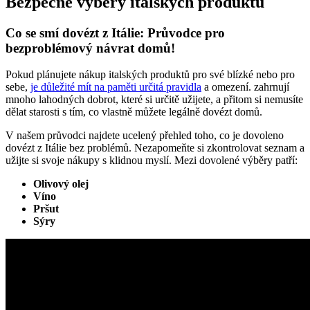
Bezpečné výběry italských produktů
Co se smí dovézt z Itálie: Průvodce pro
bezproblémový návrat domů!
Pokud plánujete nákup italských produktů pro své blízké nebo pro
sebe,
je důležité mít na paměti určitá pravidla
a omezení. zahrnují
mnoho lahodných dobrot, které si určitě užijete, a přitom si nemusíte
dělat starosti s tím, co vlastně můžete legálně dovézt domů.
V našem průvodci najdete ucelený přehled toho, co je dovoleno
dovézt z Itálie bez problémů. Nezapomeňte si zkontrolovat seznam a
užijte si svoje nákupy s klidnou myslí. Mezi dovolené výběry patří:
Olivový olej
Víno
Pršut
Sýry