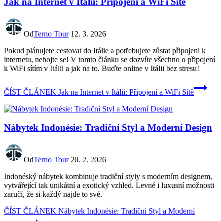
Jak na Internet v Itálii: Připojení a WiFi Sítě
Od
Terno Tour
12. 3. 2026
Pokud plánujete cestovat do Itálie a potřebujete zůstat připojeni k
internetu, nebojte se! V tomto článku se dozvíte všechno o připojení
k WiFi sítím v Itálii a jak na to. Buďte online v Itálii bez stresu!
ČÍST ČLÁNEK
Jak na Internet v Itálii: Připojení a WiFi Sítě
Nábytek Indonésie: Tradiční Styl a Moderní Design
Od
Terno Tour
20. 2. 2026
Indonéský nábytek kombinuje tradiční styly s moderním designem,
vytvářející tak unikátní a exotický vzhled. Levné i luxusní možnosti
zaručí, že si každý najde to své.
ČÍST ČLÁNEK
Nábytek Indonésie: Tradiční Styl a Moderní