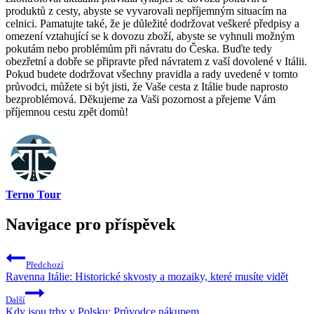
produktů z cesty, abyste se vyvarovali nepříjemným situacím na
celnici. Pamatujte také, že je důležité dodržovat veškeré předpisy a
omezení vztahující se k dovozu zboží, abyste se vyhnuli možným
pokutám nebo problémům při návratu do Česka. Buďte tedy
obezřetní a dobře se připravte před návratem z vaší dovolené v Itálii.
Pokud budete dodržovat všechny pravidla a rady uvedené v tomto
průvodci, můžete si být jisti, že Vaše cesta z Itálie bude naprosto
bezproblémová. Děkujeme za Vaši pozornost a přejeme Vám
příjemnou cestu zpět domů!
Terno Tour
Navigace pro příspěvek
Předchozí
Ravenna Itálie: Historické skvosty a mozaiky, které musíte vidět
Další
Kdy jsou trhy v Polsku: Průvodce nákupem