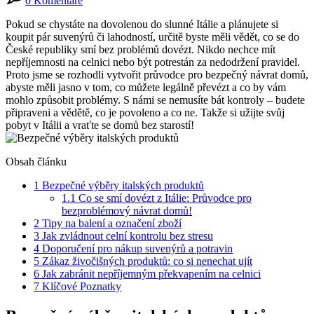
0 Komentáře
Pokud se chystáte na dovolenou do slunné Itálie a plánujete si
koupit pár suvenýrů či lahodností, určitě byste měli vědět, co se do
České republiky smí bez problémů dovézt. Nikdo nechce mít
nepříjemnosti na celnici nebo být potrestán za nedodržení pravidel.
Proto jsme se rozhodli vytvořit průvodce pro bezpečný návrat domů,
abyste měli jasno v tom, co můžete legálně převézt a co by vám
mohlo způsobit problémy. S námi se nemusíte bát kontroly – budete
připraveni a vědětě, co je povoleno a co ne. Takže si užijte svůj
pobyt v Itálii a vraťte se domů bez starostí!
Obsah článku
1
Bezpečné výběry italských produktů
1.1
Co se smí dovézt z Itálie: Průvodce pro
bezproblémový návrat domů!
2
Tipy na balení a označení zboží
3
Jak zvládnout celní kontrolu bez stresu
4
Doporučení pro nákup suvenýrů a potravin
5
Zákaz živočišných produktů: co si nenechat ujít
6
Jak zabránit nepříjemným překvapením na celnici
7
Klíčové Poznatky