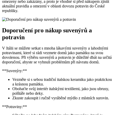
omezeny nebo zakázány, a proto je vhodné si před nákupem zjistit
aktuální pravidla a omezení v oblasti dovozu potravin do České
republiky.
Doporučení pro nákup suvenýrů a
potravin
V Itálii se můžete setkat s mnoha lákavými suvenýry a lahodnými
potravinami, které si rádi vezmete domů jako památku na svou
dovolenou. Při výběru suvenýrů a potravin je důležité dbát na určitá
doporučení, abyste se vyhnuli problémům při návratu domů.
**Suvenýry:**
Vezměte si s sebou tradiční italskou keramiku jako praktickou
a krásnou památku.
Obohaťte svůj interiér italskými textiliemi, jako jsou ubrusy,
polštáře nebo deky.
Zkuste zakoupit i ručně vyráběné mýdlo z místních surovin.
**Potraviny:**