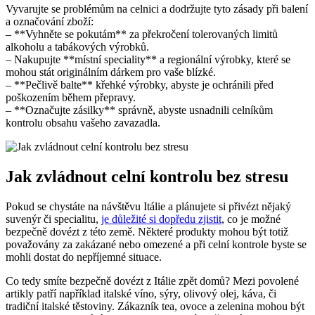
Vyvarujte se problémům na celnici a dodržujte tyto zásady při balení
a označování zboží:
– **Vyhněte se pokutám** za překročení tolerovaných limitů
alkoholu a tabákových výrobků.
– Nakupujte **místní speciality** a regionální výrobky, které se
mohou stát originálním dárkem pro vaše blízké.
– **Pečlivě balte** křehké výrobky, abyste je ochránili před
poškozením během přepravy.
– **Označujte zásilky** správně, abyste usnadnili celníkům
kontrolu obsahu vašeho zavazadla.
Jak zvládnout celní kontrolu bez stresu
Pokud se chystáte na návštěvu Itálie a plánujete si přivézt nějaký
suvenýr či specialitu,
je důležité si dopředu zjistit
, co je možné
bezpečně dovézt z této země. Některé produkty mohou být totiž
považovány za zakázané nebo omezené a při celní kontrole byste se
mohli dostat do nepříjemné situace.
Co tedy smíte bezpečně dovézt z Itálie zpět domů? Mezi povolené
artikly patří například italské víno, sýry, olivový olej, káva, či
tradiční italské těstoviny. Zákazník tea, ovoce a zelenina mohou být