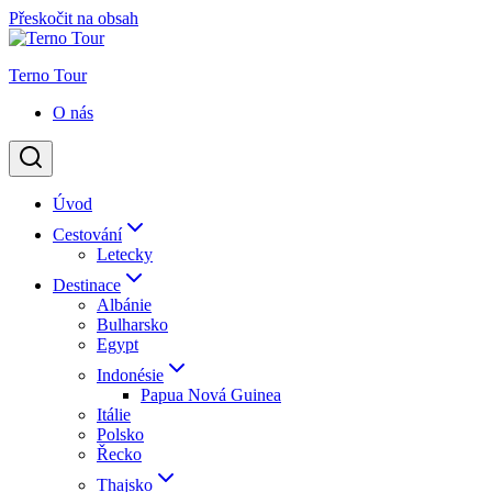
Přeskočit na obsah
Terno Tour
O nás
Úvod
Cestování
Letecky
Destinace
Albánie
Bulharsko
Egypt
Indonésie
Papua Nová Guinea
Itálie
Polsko
Řecko
Thajsko