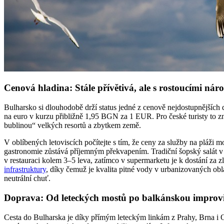
Cenová hladina: Stále přívětivá, ale s rostoucími nár
Bulharsko si dlouhodobě drží status jedné z cenově nejdostupnějších d
na euro v kurzu přibližně 1,95 BGN za 1 EUR. Pro české turisty to zn
bublinou“ velkých resortů a zbytkem země.
V oblíbených letoviscích počítejte s tím, že ceny za služby na pláži
gastronomie zůstává příjemným překvapením. Tradiční šopský salát v re
v restauraci kolem 3–5 leva, zatímco v supermarketu je k dostání za
infrastruktury
, díky čemuž je kvalita pitné vody v urbanizovaných obl
neutrální chuť.
Doprava: Od leteckých mostů po balkánskou improvi
Cesta do Bulharska je díky přímým leteckým linkám z Prahy, Brna i