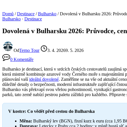
Domů
/
Destinace
/
Bulharsko
/
Dovolená v Bulharsku 2026: Průvodce,
Bulharsko
·
Destinace
Dovolená v Bulharsku 2026: Průvodce, ceny
Od
Terno Tour
3. 4. 2026
9. 5. 2026
0 Komentáře
Bulharsko je destinací, která v srdcích českých cestovatelů zaujímá s
která mistrně kombinuje azurové vody Černého moře s majestátními po
plánování vaší
ideální dovolené
. Zaměříme se na vše od aktuální cen
důležité detaily o bezpečnosti, moderní infrastruktuře zajišťující čist
Bulharsko vás překvapí svou vřelou pohostinností, vynikající gastron
parků, tato země nabízí pestrou paletu zážitků pro každého. Připravte
V kostce: Co vědět před cestou do Bulharska
Měna:
Bulharský lev (BGN), fixní kurz k euru (cca 1,95
Doprava:
Letecky z Prahy cca 2 hodiny; v místě hustá síť 