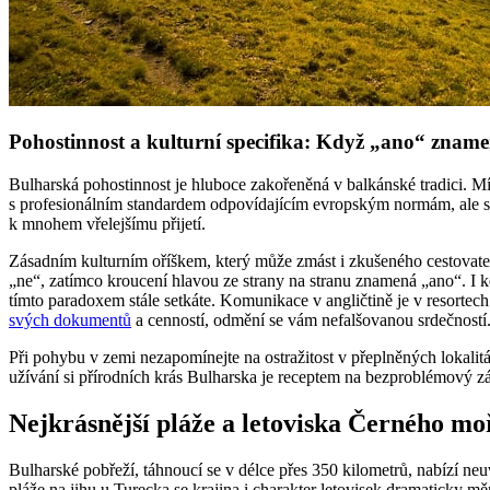
Pohostinnost a kulturní specifika: Když „ano“ znam
Bulharská pohostinnost je hluboce zakořeněná v balkánské tradici. Mís
s profesionálním standardem odpovídajícím evropským normám, ale s
k mnohem vřelejšímu přijetí.
Zásadním kulturním oříškem, který může zmást i zkušeného cestovatel
„ne“, zatímco kroucení hlavou ze strany na stranu znamená „ano“. I k
tímto paradoxem stále setkáte. Komunikace v angličtině je v resorte
svých dokumentů
a cenností, odmění se vám nefalšovanou srdečností
Při pohybu v zemi nezapomínejte na ostražitost v přeplněných lokali
užívání si přírodních krás Bulharska je receptem na bezproblémový zá
Nejkrásnější pláže a letoviska Černého mo
Bulharské pobřeží, táhnoucí se v délce přes 350 kilometrů, nabízí ne
pláže na jihu u Turecka se krajina i charakter letovisek dramaticky mě