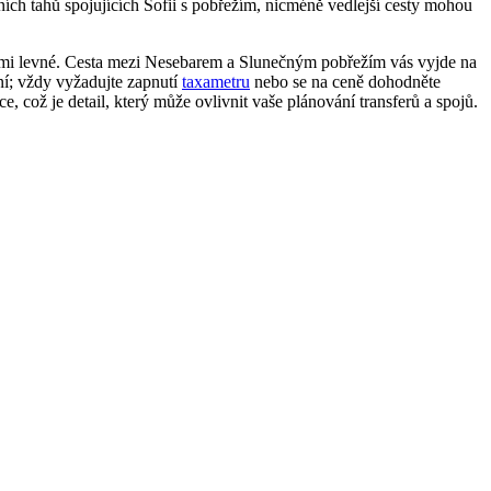
čních tahů spojujících Sofii s pobřežím, nicméně vedlejší cesty mohou
 velmi levné. Cesta mezi Nesebarem a Slunečným pobřežím vás vyjde na
ní; vždy vyžadujte zapnutí
taxametru
nebo se na ceně dohodněte
, což je detail, který může ovlivnit vaše plánování transferů a spojů.