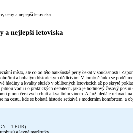
 ceny a nejlepší letoviska
 a nejlepší letoviska
peciální místo, ale co od této balkánské perly čekat v současnosti? Zap
hořími a bohatým historickým dědictvím. V tomto článku se podělíme o
ové hladiny a kvality služeb v oblíbených letoviscích až po skryté po
ou pitnou vodu i o praktických detailech, jako je hodinový časový posun 
omií plnou čerstvých chutí a kvalitním vínem. Ať už hledáte relaxaci n
 se na cestu, kde se bohatá historie setkává s moderním komfortem, a ob
 BGN = 1 EUR).
autobusů a levné maršrutky.