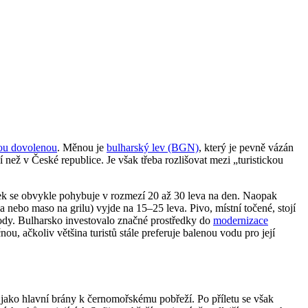
ou dovolenou
. Měnou je
bulharský lev (BGN)
, který je pevně vázán
ež v České republice. Je však třeba rozlišovat mezi „turistickou
átek se obvykle pohybuje v rozmezí 20 až 30 leva na den. Naopak
 nebo maso na grilu) vyjde na 15–25 leva. Pivo, místní točené, stojí
vody. Bulharsko investovalo značné prostředky do
modernizace
, ačkoliv většina turistů stále preferuje balenou vodu pro její
 jako hlavní brány k černomořskému pobřeží. Po příletu se však