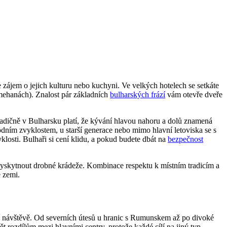
e zájem o jejich kulturu nebo kuchyni. Ve velkých hotelech se setkáte
mehanách). Znalost pár základních
bulharských frází
vám otevře dveře
radičně v Bulharsku platí, že kývání hlavou nahoru a dolů znamená
odním zvyklostem, u starší generace nebo mimo hlavní letoviska se s
klosti. Bulhaři si cení klidu, a pokud budete dbát na
bezpečnost
 vyskytnout drobné krádeže. Kombinace respektu k místním tradicím a
é zemi.
bní návštěvě. Od severních útesů u hranic s Rumunskem až po divoké
ět rozdílům mezi hlavními centry, protože každé cílí na jiný typ