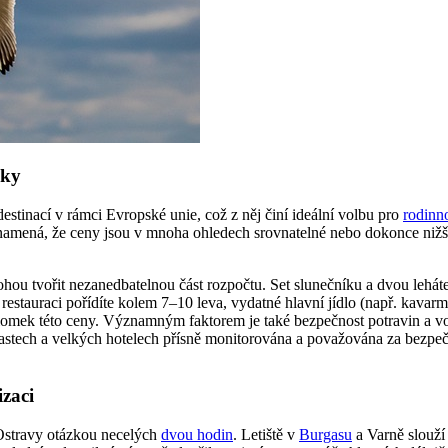
oky
estinací v rámci Evropské unie, což z něj činí ideální volbu pro
rodinn
amená, že ceny jsou v mnoha ohledech srovnatelné nebo dokonce nižší n
 mohou tvořit nezanedbatelnou část rozpočtu. Set slunečníku a dvou leh
stauraci pořídíte kolem 7–10 leva, vydatné hlavní jídlo (např. kavarma
 zlomek této ceny. Významným faktorem je také bezpečnost potravin a 
astech a velkých hotelech přísně monitorována a považována za bezpečnou
zaci
 Ostravy otázkou necelých
dvou hodin
. Letiště v
Burgasu
a Varně slouží