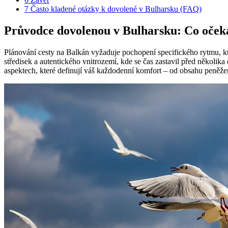
7
Často kladené otázky k dovolené v Bulharsku (FAQ)
Průvodce dovolenou v Bulharsku: Co očeká
Plánování cesty na Balkán vyžaduje pochopení specifického rytmu, kt
středisek a autentického vnitrozemí, kde se čas zastavil před několik
aspektech, které definují váš každodenní komfort – od obsahu peněž