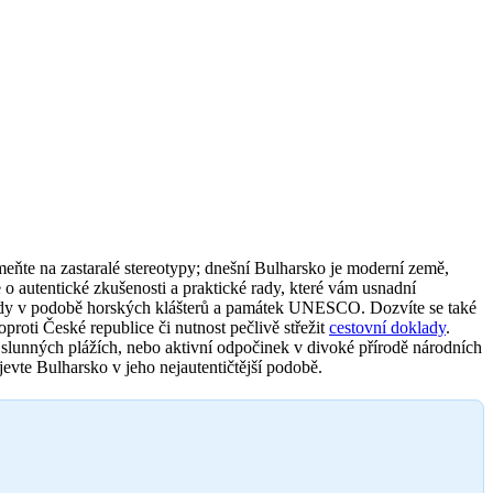
omeňte na zastaralé stereotypy; dnešní Bulharsko je moderní země,
 autentické zkušenosti a praktické rady, které vám usnadní
klady v podobě horských klášterů a památek UNESCO. Dozvíte se také
oproti České republice či nutnost pečlivě střežit
cestovní doklady
.
a slunných plážích, nebo aktivní odpočinek v divoké přírodě národních
jevte Bulharsko v jeho nejautentičtější podobě.