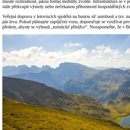
musíte rozhodnout, jakou formu mobility zvolíte. Infrastruktura se v p
stále překvapit výmoly nebo nečekanou přítomností hospodářských zv
Veřejná doprava v letoviscích spoléhá na hustou síť autobusů a tzv. 
pár leva. Pokud plánujete zapůjčení vozu, doporučuje se využívat pr
předem, abyste se vyhnuli „turistické přirážce“. Nezapomeňte, že v Bul