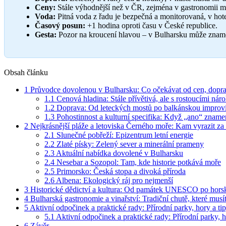
Ceny:
Stále výhodnější než v ČR, zejména v gastronomii mi
Voda:
Pitná voda z řadu je bezpečná a monitorovaná, v hot
Časový posun:
+1 hodina oproti času v České republice.
Gesta:
Pozor na kroucení hlavou – v Bulharsku může zname
Obsah článku
1
Průvodce dovolenou v Bulharsku: Co očekávat od cen, dopra
1.1
Cenová hladina: Stále přívětivá, ale s rostoucími nár
1.2
Doprava: Od leteckých mostů po balkánskou improvi
1.3
Pohostinnost a kulturní specifika: Když „ano“ zname
2
Nejkrásnější pláže a letoviska Černého moře: Kam vyrazit za 
2.1
Slunečné pobřeží: Epizentrum letní energie
2.2
Zlaté písky: Zelený sever a minerální prameny
2.3
Aktuální nabídka dovolené v Bulharsku
2.4
Nesebar a Sozopol: Tam, kde historie potkává moře
2.5
Primorsko: Česká stopa a divoká příroda
2.6
Albena: Ekologický ráj pro nejmenší
3
Historické dědictví a kultura: Od památek UNESCO po horsk
4
Bulharská gastronomie a vinařství: Tradiční chutě, které musí
5
Aktivní odpočinek a praktické rady: Přírodní parky, hory a ti
5.1
Aktivní odpočinek a praktické rady: Přírodní parky, h
6
Závěr