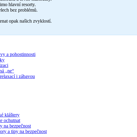
mo hlavní resorty.
elech bez problémů.
nat opak našich zvyklostí.
vy a pohostinnosti
oky
zaci
ná „ne“
relaxací i zábavou
é kláštery
te ochutnat
py na bezpečnost
ory a tipy na bezpečnost