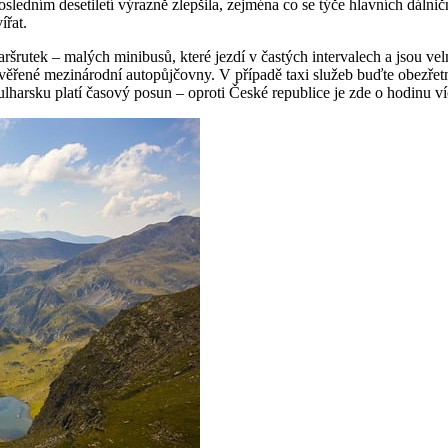
osledním desetiletí výrazně zlepšila, zejména co se týče hlavních dálni
ířat.
maršrutek – malých minibusů, které jezdí v častých intervalech a jsou
ověřené mezinárodní autopůjčovny. V případě taxi služeb buďte obezřet
harsku platí časový posun – oproti České republice je zde o hodinu více