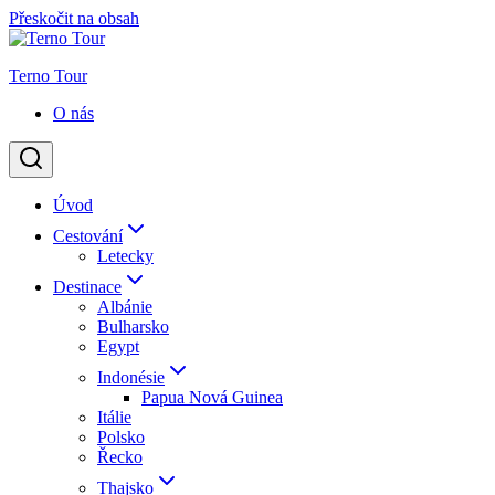
Přeskočit na obsah
Terno Tour
O nás
Úvod
Cestování
Letecky
Destinace
Albánie
Bulharsko
Egypt
Indonésie
Papua Nová Guinea
Itálie
Polsko
Řecko
Thajsko