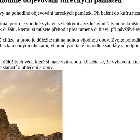
vy na pohodlné objevování tureckých památek. Při balení do kufru neza
ma, proto je vhodné vybavit se lehkými a vzdušnými šaty nebo kratšími
či šálu, kterou si můžete přehodit přes ramena či hlavu při návštěvě sv
chůze, a proto je důležité mít na nohou vhodnou obuv. Zvolte pohodlné
ch s kamennými uličkami, vhodné jsou také pohodlné sandály s podporo
důležitých věcí, které si máte vzít sebou. Ujistěte se, že vybavení, kter
starostí o oblečení a obuv.