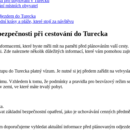
sti pro ubytování v Turecku
ání místních obyvatel
odjezdem do Turecka
ní krásy a pláže, které stojí za návštěvu
bezpečnosti při cestování do Turecka
formacemi, které byste měli mít na paměti před plánováním vaší cesty.
mi. Zde naleznete několik důležitých informací, které vám pomohou zaj
upu do Turecka platný vízum. Je nutné si jej předem zařídit na velvysl
imu. Vzhledem k tomu, že podmínky a pravidla pro bezvízový režim se 
 zemi, ve které máte trvalý pobyt.
za.
ovat základní bezpečnostní opatření, jako je uchovávání cenných před
 vám doporučujeme vyhledat aktuální informace před plánovaným odjezd