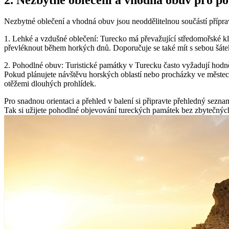
Nezbytné oblečení a vhodná obuv jsou neoddělitelnou součástí přípra
1. Lehké a vzdušné oblečení: Turecko má převažující středomořské kli
převléknout během horkých dnů. Doporučuje se také mít s sebou šátek 
2. Pohodlné obuv: Turistické památky v Turecku často vyžadují hodně 
Pokud plánujete návštěvu horských oblastí nebo procházky ve měste
otěžemi dlouhých prohlídek.
Pro snadnou orientaci a přehled v balení si připravte přehledný seznam 
Tak si užijete pohodlné objevování tureckých památek bez zbytečných 