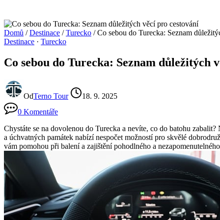
Domů
/
Destinace
/
Turecko
/
Co sebou do Turecka: Seznam důležitýc
Destinace
·
Turecko
Co sebou do Turecka: Seznam důležitých vě
Od
Terno Tour
18. 9. 2025
0 Komentáře
Chystáte se na dovolenou do Turecka a nevíte, co do batohu zabalit?
a úchvatných památek nabízí nespočet možností pro skvělé dobrodružstv
vám pomohou při balení a zajištění pohodlného a nezapomenutelného 