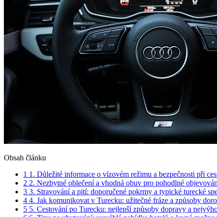
Obsah článku
1
1. Důležité informace o vízovém režimu a bezpečnosti při ce
2
2. Nezbytné oblečení a vhodná obuv pro pohodlné objevován
3
3. Stravování a pití: doporučené pokrmy a typické turecké spe
4
4. Jak komunikovat v Turecku: užitečné fráze a způsoby dor
5
5. Cestování po Turecku: nejlepší způsoby dopravy a nejvýho