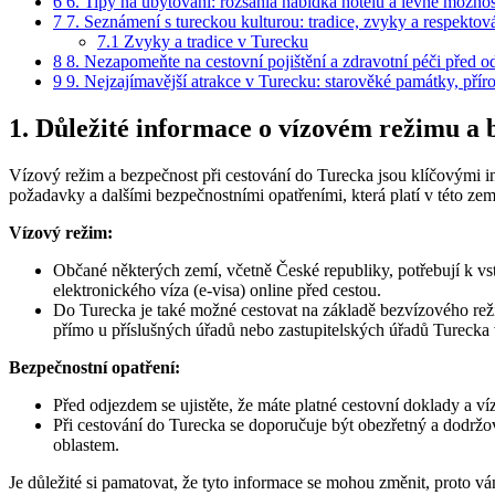
6
6. Tipy na ubytování: rozsáhlá nabídka hotelů a levné možno
7
7. Seznámení s tureckou kulturou: tradice, zvyky a respektov
7.1
Zvyky a tradice v Turecku
8
8. Nezapomeňte na cestovní pojištění a zdravotní péči před 
9
9. Nejzajímavější atrakce v Turecku: starověké památky, přírod
1. Důležité informace o vízovém režimu a 
Vízový režim a bezpečnost při cestování do Turecka jsou klíčovými in
požadavky a dalšími bezpečnostními opatřeními, která platí v této ze
Vízový režim:
Občané některých zemí, včetně České republiky, potřebují k vst
elektronického víza (e-visa) online před cestou.
Do Turecka je také možné cestovat na základě bezvízového rež
přímo u příslušných úřadů nebo zastupitelských úřadů Turecka v
Bezpečnostní opatření:
Před odjezdem se ujistěte, že máte platné cestovní doklady a ví
Při cestování do Turecka se doporučuje být obezřetný a dodrž
oblastem.
Je důležité si pamatovat, že tyto informace se mohou změnit, proto