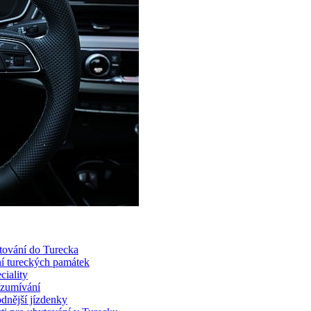
stování do Turecka
í tureckých památek
ciality
ozumívání
dnější jízdenky