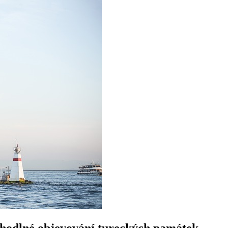
ohodlné objevování tureckých památek