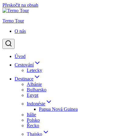
Přeskočit na obsah
Terno Tour
O nás
Úvod
Cestování
Letecky
Destinace
Albánie
Bulharsko
Egypt
Indonésie
Papua Nová Guinea
Itálie
Polsko
Řecko
Thajsko