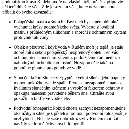
podmořskou krásu Rudého moře na vlastní kůži, určitě si připravte
některé důležité věci. Zde je seznam věcí, které nezapomenout
přibalit do svého zavazadla:
Potápěčská maska a šnorchl: Bez nich byste nemohli plně
vychutnat krásy podmořského světa. Vyberte si kvalitní
masku s průhledným silikonem a šnorchl s ochranným krytem
proti vniknutí vody.
Oblek a ploutve: I když voda v Rudém moři je teplá, je stále
dobré mít s sebou potápěčský neoprenový oblek. Ten vás
ochrání před slunečním zářením, podrážděním od medúz a
náhodnými píchnutími od ostnů. Nezapomeňte také na
pohodlné ploutve pro pohyb ve vodě.
Sluneční krém: Slunce v Egyptě je velmi silné a jeho paprsky
mohou pokožku rychle spálit. Proto se nezapomeňte namazat
kvalitním slunečním krémem s vysokým faktorem ochrany a
opakujte nanesení pravidelně během dne. Chraňte svou
pokožku a buďte ve vodě déle.
Podvodní fotoaparát: Pokud chcete zachytit nezapomenutelné
okamžiky a sdílet je s přáteli a rodinou, podvodní fotoaparát je
nezbytností. Nechte vaše dobrodružství v Rudém moři žít
navždy ve formě úchvatných fotografií.