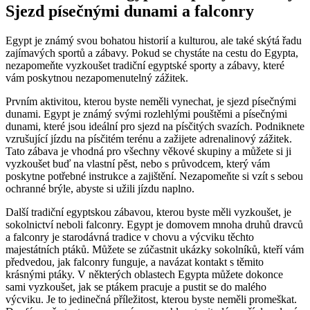
Sjezd písečnými dunami a falconry
Egypt je známý svou bohatou historií a kulturou, ale také skýtá řadu
zajímavých sportů a zábavy. Pokud se chystáte na cestu do Egypta,
nezapomeňte vyzkoušet tradiční egyptské sporty a zábavy, které
vám poskytnou nezapomenutelný zážitek.
Prvním aktivitou, kterou byste neměli vynechat, je sjezd písečnými
dunami. Egypt je známý svými rozlehlými pouštěmi a písečnými
dunami, které jsou ideální pro sjezd na písčitých svazích. Podniknete
vzrušující jízdu na písčitém terénu a zažijete adrenalinový zážitek.
Tato zábava je vhodná pro všechny věkové skupiny a můžete si ji
vyzkoušet buď na vlastní pěst, nebo s průvodcem, který vám
poskytne potřebné instrukce a zajištění. Nezapomeňte si vzít s sebou
ochranné brýle, abyste si užili jízdu naplno.
Další tradiční egyptskou zábavou, kterou byste měli vyzkoušet, je
sokolnictví neboli falconry. Egypt je domovem mnoha druhů dravců
a falconry je starodávná tradice v chovu a výcviku těchto
majestátních ptáků. Můžete se zúčastnit ukázky sokolníků, kteří vám
předvedou, jak falconry funguje, a navázat kontakt s těmito
krásnými ptáky. V některých oblastech Egypta můžete dokonce
sami vyzkoušet, jak se ptákem pracuje a pustit se do malého
výcviku. Je to jedinečná příležitost, kterou byste neměli promeškat.