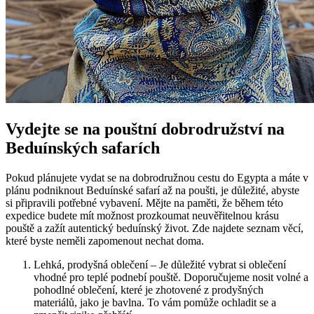
Vydejte se na pouštní dobrodružství na
Beduínských safarích
Pokud plánujete vydat se na dobrodružnou cestu do Egypta a máte v
plánu podniknout Beduínské safarí až na poušti, je důležité, abyste
si připravili potřebné vybavení. Mějte na paměti, že během této
expedice budete mít možnost prozkoumat neuvěřitelnou krásu
pouště a zažít autentický beduínský život. Zde najdete seznam věcí,
které byste neměli zapomenout nechat doma.
Lehká, prodyšná oblečení – Je důležité vybrat si oblečení
vhodné pro teplé podnebí pouště. Doporučujeme nosit volné a
pohodlné oblečení, které je zhotovené z prodyšných
materiálů, jako je bavlna. To vám pomůže ochladit se a