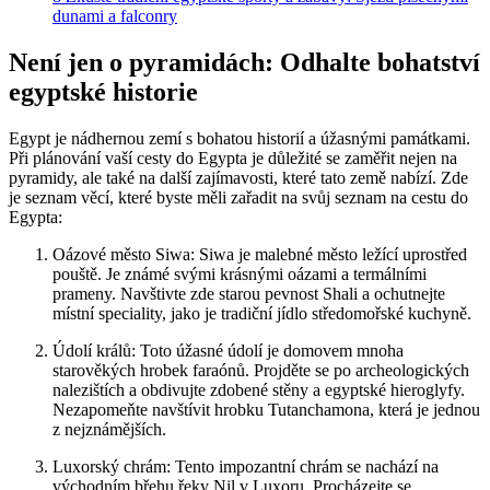
dunami a falconry
Není jen o pyramidách: Odhalte bohatství
egyptské historie
Egypt je nádhernou zemí s bohatou historií a úžasnými památkami.
Při plánování vaší cesty do Egypta je důležité se zaměřit nejen na
pyramidy, ale také na další zajímavosti, které tato země nabízí. Zde
je seznam věcí, které byste měli zařadit na svůj seznam na cestu do
Egypta:
Oázové město Siwa: Siwa je malebné město ležící uprostřed
pouště. Je známé svými krásnými oázami a termálními
prameny. Navštivte zde starou pevnost Shali a ochutnejte
místní speciality, jako je tradiční jídlo středomořské kuchyně.
Údolí králů: Toto úžasné údolí je domovem mnoha
starověkých hrobek faraónů. Projděte se po archeologických
nalezištích a obdivujte zdobené stěny a egyptské hieroglyfy.
Nezapomeňte navštívit hrobku Tutanchamona, která je jednou
z nejznámějších.
Luxorský chrám: Tento impozantní chrám se nachází na
východním břehu řeky Nil v Luxoru. Procházejte se