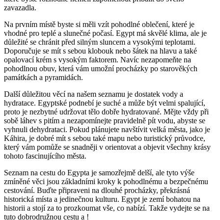
zavazadla.
Na prvním místě byste si měli vzít pohodlné oblečení, které je
vhodné pro teplé a slunečné počasí. Egypt má skvělé klima, ale je
důležité se chránit před silným sluncem a vysokými teplotami.
Doporučuje se mít s sebou klobouk nebo šátek na hlavu a také
opalovací krém s vysokým faktorem. Navíc nezapomeňte na
pohodlnou obuv, která vám umožní procházky po starověkých
památkách a pyramidách.
Další důležitou věcí na našem seznamu je dostatek vody a
hydratace. Egyptské podnebí je suché a může být velmi spalující,
proto je nezbytné udržovat tělo dobře hydratované. Mějte vždy při
sobě láhev s pitím a nezapomínejte pravidelně pít vodu, abyste se
vyhnuli dehydrataci. Pokud plánujete navštívit velká města, jako je
Káhira, je dobré mít s sebou také mapu nebo turistický průvodce,
který vám pomůže se snadněji v orientovat a objevit všechny krásy
tohoto fascinujícího města.
Seznam na cestu do Egypta je samozřejmě delší, ale tyto výše
zmíněné věci jsou základními kroky k pohodlnému a bezpečnému
cestování. Buďte připraveni na dlouhé procházky, překrásná
historická místa a jedinečnou kulturu. Egypt je zemí bohatou na
historii a stojí za to prozkoumat vše, co nabízí. Takže vydejte se na
tuto dobrodružnou cestu a !