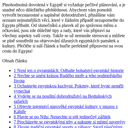
Plnohodnotná dovolená v Egyptě si vyžaduje pečlivé plánování, a je
snadné něco důležitého přehlédnout. Abychom vám pomohli
vytvořit bezstarostné a naplněné dobrodružství, přinášíme vám
seznam nejnutnějších věcí, které v žádném případě nezapomeňte do
Egypta přibalit. Od slunečníků a plavek až po správnou měnu a
očkování, jsou zde důležité tipy a rady, které vás připraví na
všechny aspekty vaší cesty. Takže se už nemusíte stresovat a můžete
se plně soustředit na objevování úžasných egyptských památek a
kultury. Přečtěte si náš článek a buďte perfektně připraveni na svou
cestu do Egypta!
Obsah článku
1
Není jen o pyramidách: Odhalte bohatství egyptské historie
2
Nechte se unést krásou Rudého moře a jeho podmořského
života
3
Ochutnejte egyptskou kuchyni: Pokrmy, které byste neměli
vynechat
4
Vydejte se na pouštní dobrodružství na Beduínských
safarích
5
Objevte tajemství starověké egyptské kultury v muzeu v
Káhiře
6
Plavte se po Nilu: Nenechte si ujít jedinečný zážitek
7
Procházejte se egyptskými trhy a nakupte si místní suvenýry
8
Zkuste tradiční egyptské sporty a zábavy: Sjezd písečnými