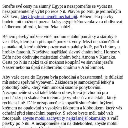
Smeřte své cesty na slunný Egypt a nezapomeňte se vydat na
nezapomenutelný výlet po řece Nil. Plavba po Nilu je jedinečným
zážitkem,
který byste si neměli nechat ujít
. Během této plavby
budete mít možnost poznat krásy egyptského venkova a obdivovat
nádhernou přírodu, kterou řeka nabízí.
Během plavby můžete vidět monumentální památky a starobylé
vesničky, které jsou přístupné pouze z vody. Mezi nejznámějšími
památkami, které můžete pozorovat z paluby lodě, patří chrámy a
hrobky faraonů. Navštivte například slavný chrám boha Horuse v
Edfu nebo obdivujte majestátní chrám boha Amona v Karnaku.
Cesta po Nilu nabízí také možnost koupání ve slavném jezeře
Nasser nebo na úpatí nádherného chrámu v Abú Simbel.
Aby vaše cesta do Egypta byla pohodlná a bezstarostná, je důležité
mít sebou správné vybavení. Základem je samozřejmě lehký a
pohodlný oděv, který vám umožní snadné pohybování.
Nezapomeňte si vzít také lehkou obuv, která je vhodná pro
procházky po skalnatém terénu a je vyrobená z materiálu, který
rychle schně. Dále nezapomeňte se opatřit slunečními brýlemi,
krémem na opalování s vysokým faktorem a kloboukem, který vás
ochrání před slunečními paprsky. S sebou byste měli také vzít
fotoaparát,
abyste mohli zachytit ty nejkrásnější okamžiky
z vaší
plavby po Nilu. A nezapomeňte ani na dalekohled, abyste mohli