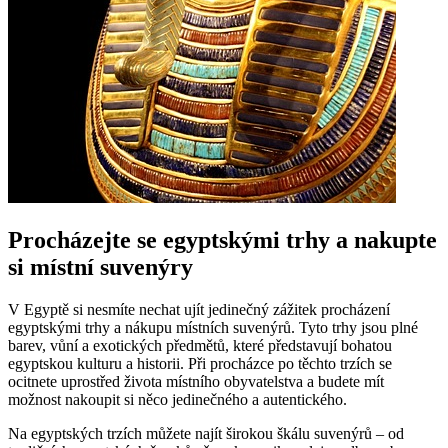
Procházejte se egyptskými trhy a nakupte
si místní suvenýry
V Egyptě si nesmíte nechat ujít jedinečný zážitek procházení
egyptskými trhy a nákupu místních suvenýrů. Tyto trhy jsou plné
barev, vůní a exotických předmětů, které představují bohatou
egyptskou kulturu a historii. Při procházce po těchto trzích se
ocitnete uprostřed života místního obyvatelstva a budete mít
možnost nakoupit si něco jedinečného a autentického.
Na egyptských trzích můžete najít širokou škálu suvenýrů – od