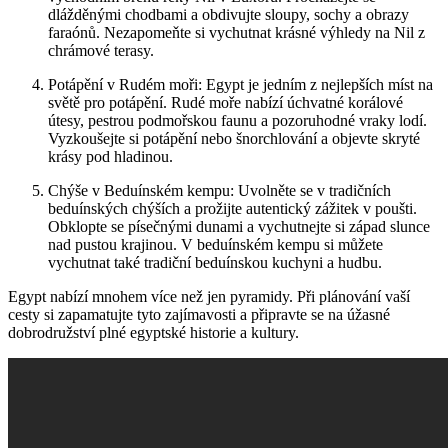
dlážděnými chodbami a obdivujte sloupy, sochy a obrazy
faraónů. Nezapomeňte si vychutnat krásné výhledy na Nil z
chrámové terasy.
Potápění v Rudém moři: Egypt je jedním z nejlepších míst na
světě pro potápění. Rudé moře nabízí úchvatné korálové
útesy, pestrou podmořskou faunu a pozoruhodné vraky lodí.
Vyzkoušejte si potápění nebo šnorchlování a objevte skryté
krásy pod hladinou.
Chýše v Beduínském kempu: Uvolněte se v tradičních
beduínských chýších a prožijte autentický zážitek v poušti.
Obklopte se písečnými dunami a vychutnejte si západ slunce
nad pustou krajinou. V beduínském kempu si můžete
vychutnat také tradiční beduínskou kuchyni a hudbu.
Egypt nabízí mnohem více než jen pyramidy. Při plánování vaší
cesty si zapamatujte tyto zajímavosti a připravte se na úžasné
dobrodružství plné egyptské historie a kultury.