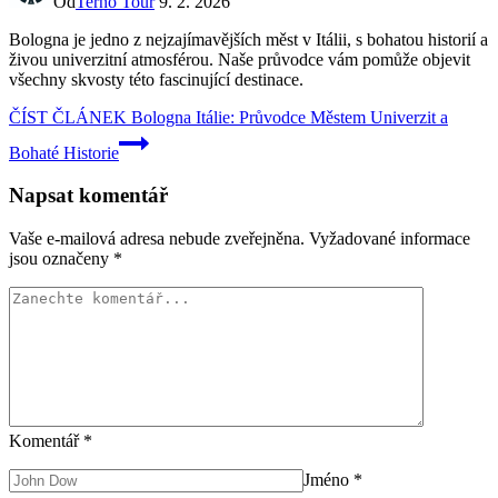
Od
Terno Tour
9. 2. 2026
Bologna je jedno z nejzajímavějších měst v Itálii, s bohatou historií a
živou univerzitní atmosférou. Naše průvodce vám pomůže objevit
všechny skvosty této fascinující destinace.
ČÍST ČLÁNEK
Bologna Itálie: Průvodce Městem Univerzit a
Bohaté Historie
Napsat komentář
Vaše e-mailová adresa nebude zveřejněna.
Vyžadované informace
jsou označeny
*
Komentář
*
Jméno
*