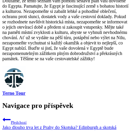
Doufáme, že tento seznam vám pomohl sestavit plán vaší dovolené
do Egypta. Pamatujte, že Egypt je fascinující země s bohatou historií
a kulturou. Nezapomeňte si zabalit lehké a pohodlné oblečení,
ochranu proti slunci, dostatek vody a vaše cestovní doklady. Pokud
se rozhodnete navštívit historická místa, nezapomeňte se informovat
o jejich otevírací době a předem si zakoupit vstupenky. Mějte také
na paměti místní zvyklosti a kulturu, abyste se vyhnuli nevhodnému
chování. Ať už se vydáte na pěší túru, potápění nebo výlet na Nilu,
nezapomeňte vychutnat si každý okamžik a objevit to nejlepší, co
Egypt nabízí. Buďte si jistí, že vaše dovolená v Egyptě bude
nezapomenutelným zážitkem plným dobrodružství a překrásných
památek. Těšíme se na vaše cestovatelské zážitky!
Terno Tour
Navigace pro příspěvek
Předchozí
Jako dlouho trva let z Prahy do Skotska? Edinburgh a skotská