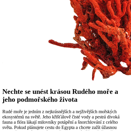
Nechte se unést krásou Rudého moře a
jeho podmořského života
Rudé moře je jedním z nejkrásnějších a nejživějších mořských
ekosystémů na světě. Jeho křišťálově čisté vody a pestrá divoká
fauna a flóra lákají milovníky potápění a šnorchlování z celého
světa. Pokud plánujete cestu do Egypta a chcete zažít úžasnou