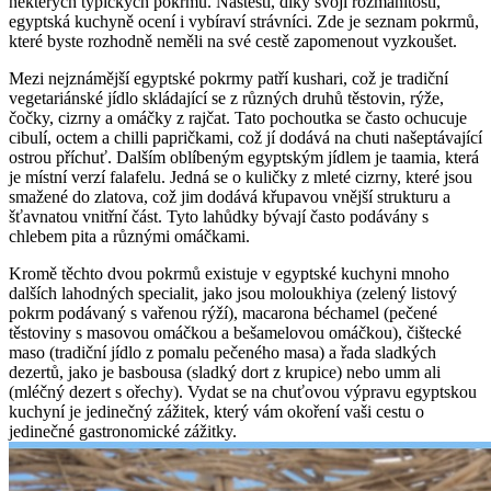
některých typických pokrmů. Naštěstí, díky svojí rozmanitosti,
egyptská kuchyně ocení i vybíraví strávníci. Zde je seznam pokrmů,
které byste rozhodně neměli na své cestě zapomenout vyzkoušet.
Mezi nejznámější egyptské pokrmy patří kushari, což je tradiční
vegetariánské jídlo skládající se z různých druhů těstovin, rýže,
čočky, cizrny a omáčky z rajčat. Tato pochoutka se často ochucuje
cibulí, octem a chilli papričkami, což jí dodává na chuti našeptávající
ostrou příchuť. Dalším oblíbeným egyptským jídlem je taamia, která
je místní verzí falafelu. Jedná se o kuličky z mleté cizrny, které jsou
smažené do zlatova, což jim dodává křupavou vnější strukturu a
šťavnatou vnitřní část. Tyto lahůdky bývají často podávány s
chlebem pita a různými omáčkami.
Kromě těchto dvou pokrmů existuje v egyptské kuchyni mnoho
dalších lahodných specialit, jako jsou moloukhiya (zelený listový
pokrm podávaný s vařenou rýží), macarona béchamel (pečené
těstoviny s masovou omáčkou a bešamelovou omáčkou), čištecké
maso (tradiční jídlo z pomalu pečeného masa) a řada sladkých
dezertů, jako je basbousa (sladký dort z krupice) nebo umm ali
(mléčný dezert s ořechy). Vydat se na chuťovou výpravu egyptskou
kuchyní je jedinečný zážitek, který vám okoření vaši cestu o
jedinečné gastronomické zážitky.