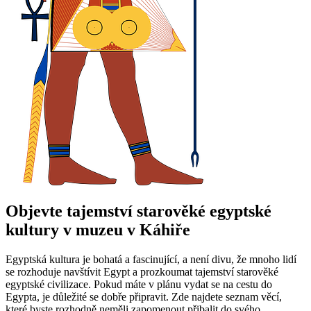
Objevte tajemství starověké egyptské
kultury v muzeu v Káhiře
Egyptská kultura je bohatá a fascinující, a není divu, že mnoho lidí
se rozhoduje navštívit Egypt a prozkoumat tajemství starověké
egyptské civilizace. Pokud máte v plánu vydat se na cestu do
Egypta, je důležité se dobře připravit. Zde najdete seznam věcí,
které byste rozhodně neměli zapomenout přibalit do svého