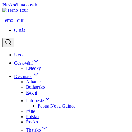
Přeskočit na obsah
Terno Tour
O nás
Úvod
Cestování
Letecky
Destinace
Albánie
Bulharsko
Egypt
Indonésie
Papua Nová Guinea
Itálie
Polsko
Řecko
Thajsko