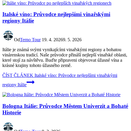
Italské víno: Průvodce nejlepšími vinařskými
regiony Itálie
Od
Terno Tour
19. 4. 2026
9. 5. 2026
Itálie je známá svými vynikajícími vinařskými regiony a bohatou
vinárenskou tradicí. Naše průvodce přináší nejlepší vinařské oblasti,
které stojí za návštěvu. Buďte připraveni objevovat úžasné vína a
krásné krajiny tohoto úžasného země.
ČÍST ČLÁNEK
Italské víno: Průvodce nejlepšími vinařskými
regiony Itálie
Bologna Itálie: Průvodce Městem Univerzit a Bohaté
Historie