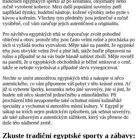
tradičních egyptských šperků až po keramiku, olejomalby nebo
ručně vyrobené koberce. Mezi další populární suvenýry patří
například dýmky, hudební nástroje, kožené výrobky nebo pytle s
kávou a kořením. Všechny tyto předměty jsou jedinečné a ručně
vyráběné, což vám zaručuje jejich autentičnost a originalitu.
Pro návštěvu egyptských trhů se doporučuje zvolit pohodlné
oblečení a obuv, protože trhy jsou často velmi rušné a procházka po
nich si vyžádá trochu vytrvalosti. Mějte také na paměti, že egyptské
trhy jsou obvykle velmi živé a plné lidí, takže buďte připraveni na
rušno a případně se na vás bude hlasitě nabízet zboží. Mějte rovněž
na paměti, že u egyptských obchodníků je běžné smlouvat o ceně,
takže se nebojte vyjednávat a případně slevu vynegociovat.
Nechte se unést atmosférou egyptských trhů a nakupte si něco
autentického, co vám připomene váš pobyt v této krásné zemi. Ať
již si vyberete šperky, keramiku nebo jiné suvenýry, jste si jisti, že
budete mít něco skutečně jedinečného a mimořádného. Při
procházení trhů nezapomeňte také ochutnat místní kulinářské
speciality a vychutnat si atmosféru místní kultury. V Egyptě je
nákup na trzích nejen praktickým způsobem, jak sehnat suvenýry,
ale také zábavným a autentickým zážitkem, který vás přenese do
duše této nádherné země.
Zkuste tradiční egyptské sporty a zábavy: