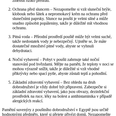
zmenšit riziko přehřátí.
Ochrana před sluncem – Nezapomeňte si vzít sluneční brýle,
klobouk nebo šátek a nepromokavý krém na ochranu před
slunečními paprsky. Slunce na poušti je velmi silné a může
snadno způsobit popáleniny, takže je důležité mít vhodnou
ochranu.
Pitná voda – Přírodní prostředí pouště může být velmi suché,
takže nedostatek vody je nebezpečný. Ujistěte se, že máte
dostatečné množství pitné vody, abyste se vyhnuli
dehydrataci.
Noční vybavení – Pobyt v poušti zahrnuje také noční
stanování pod hvězdami. Mějte na paměti, že teploty v noci se
mohou výrazně snížit, takže je důležité si vzít vhodné
přikrývky nebo spací pytle, abyste zůstali teplí a pohodlní.
Základní zdravotní vybavení – Bez ohledu na druh
dobrodružství je vždy dobré být připraveni. Zabezpečte si
základní zdravotní vybavení, jako jsou obvazy, dezinfekční
prostředek na ruce, léky na bolest a antihistaminika v případě
alergických reakcí.
Pamětní suvenýry z pouštního dobrodružství v Egyptě jsou určitě
hodnotnými předměty, které si přejete přivézt domů. Nezapomeňte