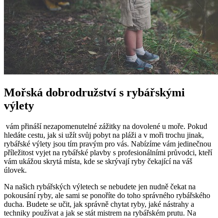
Mořská dobrodružství ​s ​rybářskými
výlety
‍ vám přináší nezapomenutelné zážitky‍ na dovolené‌ u moře. Pokud
hledáte cestu, jak si užít svůj pobyt na pláži a‌ v moři⁣ trochu jinak,
rybářské výlety jsou tím ⁣pravým pro‌ vás. Nabízíme vám jedinečnou
příležitost vyjet ⁤na rybářské plavby s profesionálními průvodci, kteří
vám ukážou⁢ skrytá místa, ​kde se skrývají ⁣ryby čekající na váš‌
úlovek.
Na našich rybářských výletech se nebudete jen⁢ nudně čekat ⁣na
pokousání ⁣ryby, ale sami se ponoříte do toho ​správného rybářského
ducha. Budete ⁤se učit, jak správně chytat ⁢ryby, jaké nástrahy a
techniky používat a jak se stát mistrem‍ na rybářském prutu.⁤ Na