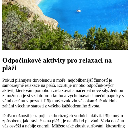
Odpočinkové aktivity pro relaxaci na
pláži
Pokud plánujete ‍dovolenou ‍u ⁢moře, nejoblíbenější⁣ činností je⁤
samozřejmě relaxace na‍ pláži. Existuje mnoho odpočinkových
aktivit, které vám pomohou zrelaxovat a načerpat nové síly. Jednou
z‍ možností‍ je si vzít dobrou knihu ​a vychutnávat sluneční paprsky s
vámi oceánu v pozadí. Příjemný zvuk vln ‍vás okamžitě⁣ uklidní a
‍zahání všechny starosti z vašeho​ každodenního života.
Další možností je ‍zapojit se do různých vodních aktivit. ⁣Příjemným
způsobem, jak trávit čas na ​pláži, je například plavání. ‌Voda oceánu
vás osvěží a nabije energií. Můžete také zkusit surfování, kitesurfing