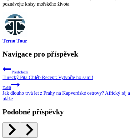
poznávejte krásy ‌mořského života.
Terno Tour
Navigace pro příspěvek
Předchozí
Turecký Pita Chléb Recept: Vytvořte ho sami!
Další
Jak dlouho trvá let z Prahy na Kapverdské ostrovy? Africký ráj a
pláže
Podobné příspěvky