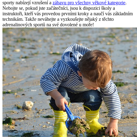
sporty nabízejí vzrušení​ a
zábavu ⁤pro všechny věkové kategorie
.
⁤Nebojte se, ‌pokud jste ⁣začátečníci, jsou​ k‍ dispozici školy ‌a
instruktoři, kteří ⁤vás provedou ⁤prvními kroky a ⁢naučí vás základním
technikám. Takže neváhejte a ​vyzkoušejte nějaký z těchto
adrenalinových sportů na ⁣své dovolené u​ moře!