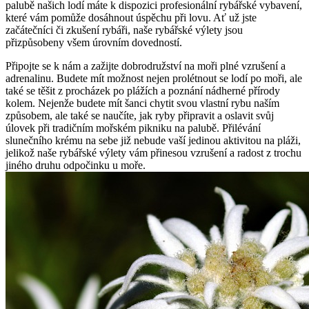
palubě našich lodí⁤ máte ⁣k dispozici profesionální rybářské vybavení,
které vám ​pomůže dosáhnout ‍úspěchu při lovu.‌ Ať už ⁢jste⁣
začátečníci či zkušení rybáři, naše rybářské ‍výlety jsou
přizpůsobeny všem úrovním dovedností.
Připojte se k⁤ nám a zažijte dobrodružství ⁣na ⁣moři plné vzrušení a
adrenalinu. Budete mít možnost nejen prolétnout ‍se ⁢lodí po moři, ale
⁤také se těšit z procházek ⁢po ‍plážích ⁣a poznání nádherné⁤ přírody
kolem. Nejenže ‍budete mít šanci chytit svou vlastní⁣ rybu naším
způsobem, ale také se naučíte, jak ryby připravit a oslavit svůj
úlovek při tradičním mořském pikniku na palubě. Přilévání
slunečního ‌krému na ​sebe⁤ již nebude vaší jedinou aktivitou na pláži,
‌jelikož naše rybářské výlety vám přinesou vzrušení a radost⁢ z trochu
⁣jiného druhu odpočinku u moře.