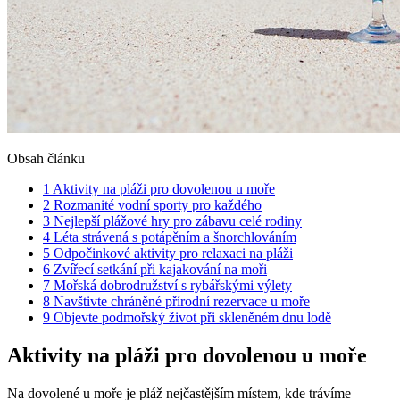
Obsah článku
1
Aktivity na pláži pro ⁤dovolenou‌ u moře
2
Rozmanité vodní sporty ‌pro každého
3
Nejlepší plážové hry pro zábavu ⁤celé rodiny
4
Léta strávená s potápěním a šnorchlováním
5
Odpočinkové aktivity pro relaxaci na pláži
6
Zvířecí setkání při kajakování na moři
7
Mořská dobrodružství ​s ​rybářskými výlety
8
Navštivte chráněné‌ přírodní rezervace ‍u‍ moře
9
Objevte podmořský život při‌ skleněném dnu lodě
Aktivity na pláži pro ⁤dovolenou‌ u moře
Na dovolené u moře je pláž nejčastějším⁣ místem, kde trávíme