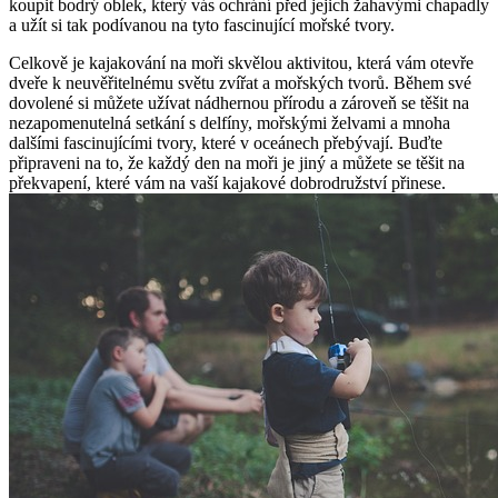
koupit bodrý ⁤oblek, ‍který vás ochrání před jejich žahavými chapadly
a ​užít si tak⁤ podívanou‍ na tyto fascinující mořské tvory.
Celkově je ‌kajakování na moři skvělou aktivitou, která ⁢vám otevře
dveře k neuvěřitelnému světu zvířat a mořských tvorů.​ Během své
dovolené ​si můžete ‌užívat nádhernou přírodu a zároveň se ‍těšit na
nezapomenutelná setkání s delfíny, mořskými želvami a mnoha‌
dalšími fascinujícími tvory, které v oceánech přebývají. Buďte
připraveni na‌ to,⁢ že každý den na moři je ‍jiný a můžete se těšit na
překvapení, ⁣které vám na vaší kajakové dobrodružství ‌přinese.