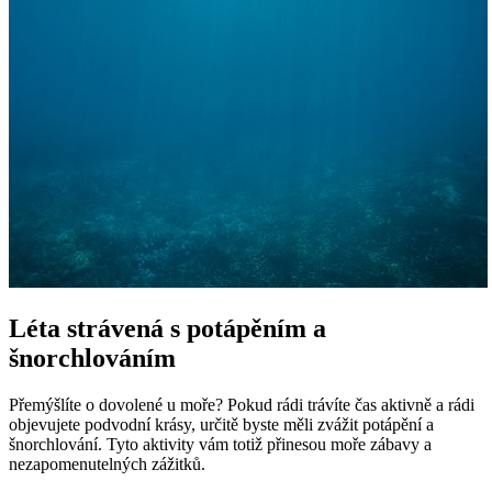
Léta strávená s potápěním a
šnorchlováním
Přemýšlíte o dovolené‍ u moře? Pokud rádi trávíte čas aktivně‌ a rádi
objevujete podvodní krásy, určitě byste měli zvážit potápění ⁢a
šnorchlování. Tyto aktivity vám totiž přinesou moře zábavy⁣ a
nezapomenutelných zážitků.