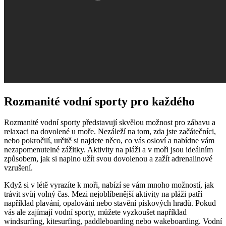
Rozmanité vodní sporty ‌pro každého
Rozmanité vodní sporty představují skvělou možnost ⁣pro zábavu a
relaxaci na dovolené u moře. Nezáleží ‌na tom, zda jste začátečníci,
nebo pokročilí, ​určitě si najdete něco, ‍co vás osloví ‌a nabídne​ vám
nezapomenutelné zážitky. Aktivity ⁣na pláži a v moři ‍jsou ‌ideálním
způsobem, jak si naplno užít ⁣svou dovolenou ​a zažít adrenalinové
vzrušení.
Když si v ‌létě ‌vyrazíte k ‍moři,‍ nabízí se vám ‌mnoho možností, jak
trávit svůj volný čas. Mezi nejoblíbenější aktivity na pláži patří
například⁤ plavání,⁢ opalování nebo stavění ‌pískových ⁢hradů. ⁣Pokud
vás⁣ ale zajímají vodní sporty, můžete vyzkoušet například
windsurfing, kitesurfing,⁢ paddleboarding⁣ nebo wakeboarding. Vodní