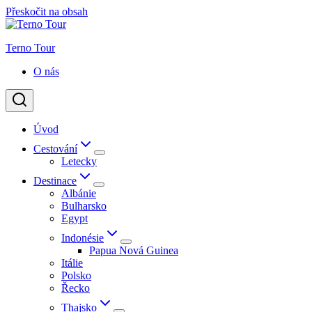
Přeskočit na obsah
Terno Tour
O nás
Úvod
Cestování
Letecky
Destinace
Albánie
Bulharsko
Egypt
Indonésie
Papua Nová Guinea
Itálie
Polsko
Řecko
Thajsko