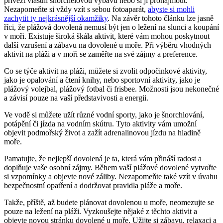
přivézt vlastní šnorchelovou ⁣výbavu nebo si‌ ji pronajmout.
Nezapomeňte si vždy vzít ‌s sebou fotoaparát,
abyste‌ si mohli
zachytit ty nejkrásnější okamžiky
. Na závěr tohoto ​článku lze ​jasně
říci, že⁢ plážová dovolená nemusí být jen o ležení na slunci a koupání⁣
v moři. Existuje široká ‌škála aktivit,​ které ⁤vám ⁢mohou poskytnout‌
další vzrušení a zábavu na dovolené u moře. ⁤Při výběru vhodných
aktivit na pláži a⁣ v moři se ‍zaměřte na své zájmy a preference.
Co se ‌týče aktivit na pláži, můžete si zvolit odpočinkové aktivity,‌
jako ​je opalování a čtení knihy, nebo ‌sportovní aktivity, jako je
‌plážový volejbal, plážový fotbal či frisbee. Možnosti jsou nekonečné
a závisí pouze⁢ na vaší představivosti a energii.
Ve vodě si můžete užít různé vodní sporty, jako‌ je⁢ šnorchlování,
potápění či jízda ⁢na ⁢vodním skútru. Tyto aktivity vám umožní
objevit podmořský​ život a zažít adrenalinovou jízdu⁤ na hladině⁣
moře.
Pamatujte, že nejlepší dovolená je ta, která vám přináší radost a⁤
doplňuje vaše osobní zájmy. Během ⁤vaší plážové dovolené vytvořte
si vzpomínky a objevte nové⁢ záliby. Nezapomeňte také vzít v úvahu
bezpečnostní opatření a dodržovat pravidla pláže a moře.
Takže, příště, až budete plánovat dovolenou u moře, neomezujte se
pouze na ležení ⁣na pláži. Vyzkoušejte nějaké z těchto aktivit‍ a
objevte novou stránku dovolené u moře. Užijte si‍ zábavu, relaxaci a