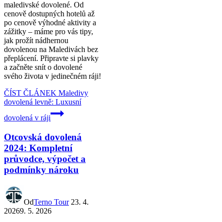
maledivské dovolené. Od
cenově dostupných hotelů až
po cenově výhodné aktivity a
zážitky – máme pro vás tipy,
jak prožít nádhernou
dovolenou na Maledivách bez
přeplácení. Připravte si plavky
a začněte snít o dovolené
svého života v jedinečném ráji!
ČÍST ČLÁNEK
Maledivy
dovolená levně: Luxusní
dovolená v ráji
Otcovská dovolená
2024: Kompletní
průvodce, výpočet a
podmínky nároku
Od
Terno Tour
23. 4.
2026
9. 5. 2026