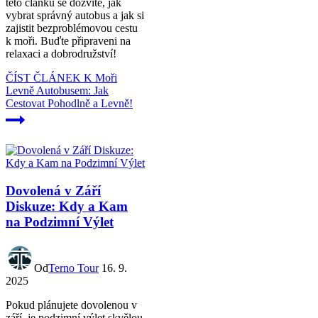
této článku se dozvíte, jak
vybrat správný autobus a jak si
zajistit bezproblémovou cestu
k moři. Buďte připraveni na
relaxaci a dobrodružství!
ČÍST ČLÁNEK
K Moři
Levně Autobusem: Jak
Cestovat Pohodlně a Levně!
Dovolená v Září
Diskuze: Kdy a Kam
na Podzimní Výlet
Od
Terno Tour
16. 9.
2025
Pokud plánujete dovolenou v
září, je podzimní výlet skvělou