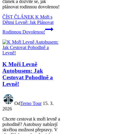
článek a dozvíte se, jak
plánovat rodinnou dovolenou!
ČÍST ČLÁNEK
K Moři s
Dětmi Levně: Jak Plánovat
Rodinnou Dovolenou!
K Moři Levně
Autobusem: Jak
Cestovat Pohodlně a
Levně!
Od
Terno Tour
15. 3.
2026
Chcete cestovat k moři levně a
pohodlně? Autobusy nabízejí
skvělou možnost přepravy. V