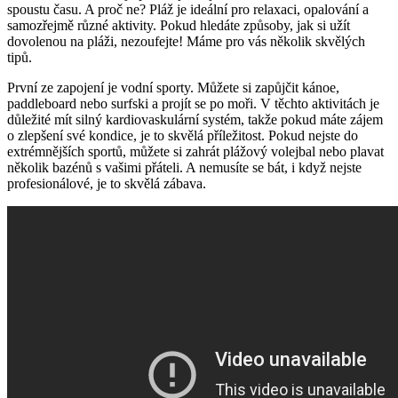
spoustu času. A proč ​ne? Pláž je ideální pro relaxaci, opalování a
samozřejmě různé aktivity. Pokud hledáte‌ způsoby, jak si užít
dovolenou na pláži, nezoufejte! Máme pro‌ vás ​několik skvělých
‍tipů.
První ze zapojení je vodní sporty. Můžete si‍ zapůjčit kánoe,
paddleboard ⁤nebo surfski a projít se po moři. V ‍těchto aktivitách je
důležité mít silný kardiovaskulární systém, takže⁤ pokud máte zájem
o zlepšení své kondice, je to skvělá příležitost. Pokud nejste do
extrémnějších sportů, můžete si zahrát plážový ‌volejbal nebo plavat⁣
několik bazénů s vašimi přáteli. A nemusíte se ‍bát,​ i⁤ když⁢ nejste
profesionálové, je to skvělá zábava.