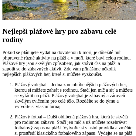
Nejlepší plážové hry pro zábavu ⁤celé
rodiny
Pokud se‌ plánujete vydat na dovolenou k moři, je důležité mít
připravené různé‍ aktivity na ⁣pláži‌ a v moři, které baví celou rodinu.
Plážové hry jsou skvělým způsobem,‍ jak strávit‌ čas na pláži⁣ a
zapojit se⁤ do zábavných aktivit. Zde vám přinášíme několik
nejlepších plážových her, které⁣ si můžete‌ vyzkoušet.
Plážový volejbal⁢ – Jedna z nejoblíbenějších plážových⁤ her,‍
kterou si můžete zahrát s‍ rodinou. Stačí​ jen míč ⁢a síť a můžete
se vyřádit na pláži. Plážový volejbal je‍ zábavný a⁣ zároveň
skvělým cvičením pro ⁣celé tělo. Rozdělte se​ do⁤ týmu ⁤a
vytvořte si vlastní turnaj.
Plážový​ fotbal – Další oblíbená plážová hra, která je skvělá
pro ‌rodinnou zábavu. Stačí jen míč ⁤a už můžete​ rozehrávat
fotbalový zápas na pláži. Vytvořte si vlastní pravidla ​a ​změňte
‌si prostředí klasického fotbalového zápasu. Vydejte se na pláž​