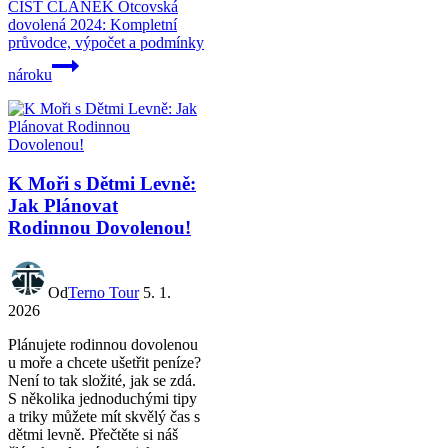
ČÍST ČLÁNEK
Otcovská
dovolená 2024: Kompletní
průvodce, výpočet a podmínky
nároku
K Moři s Dětmi Levně:
Jak Plánovat
Rodinnou Dovolenou!
Od
Terno Tour
5. 1.
2026
Plánujete rodinnou dovolenou
u moře a chcete ušetřit peníze?
Není to tak složité, jak se zdá.
S několika jednoduchými tipy
a triky můžete mít skvělý čas s
dětmi levně. Přečtěte si náš