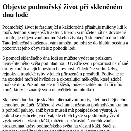
Objevte podmořský život při‌ skleněném
dnu lodě
Podmořský život je fascinující​ a každoročně přitahuje miliony lidí k
moři. Jednou z nejlepších aktivit, kterou si ‍můžete užít​ na dovolené
⁣u moře, je objevování podmořského života při skleněném dnu lodě.
Tato jedinečná‌ zkušenost vám umožní‍ ponořit se do hlubin⁤ oceánu a
pozorovat⁤ jeho obyvatele z⁤ pohodlí ‍lodi.
S pomocí skleněného dna ‌lodi se můžete ⁣vydat na průzkum
neuvěřitelného světa pod hladinou. Uveďte svou pozornost na​ různé
druhy korálů a jejich ⁤pestrou barevnost. Zhlédněte vodní ​želvy,
‍rejnoky a tropické ryby v jejich přirozeném prostředí. Podívejte se
‍na exotické mořské hvězdice a okouzlující měkkýše, které zdobí
mořské dno. Pokud budete mít štěstí, ⁢můžete zahlédnout i říčního
⁤koně, který je známý svou neuvěřitelnou ​mimikrií.
Skleněné dno lodi je​ skvělou⁣ alternativou ⁢pro ty, kteří nechtějí nebo
⁤nemohou potápět. Můžete⁢ si⁤ vychutnat ​úžasnou ⁣podmořskou krajinu
z pohodlí paluby, aniž byste museli ‍mít⁢ potápěčskou výstroj. A‌
pokud se nechcete ‍jen⁣ dívat, ale ⁢chtěli byste si‍ podmořský ‍život
vyzkoušet na vlastní kůži, můžete se⁤ zúčastnit⁤ šnorchlování a
prozkoumat krásy ⁤podmořského ⁤světa​ na vlastní kůži. Stačí si