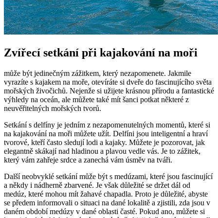
Zvířecí setkání při kajakování na moři
může být jedinečným zážitkem, který nezapomenete. Jakmile
vyrazíte s kajakem ​na moře, ⁣otevíráte si dveře do fascinujícího světa
mořských živočichů. Nejenže si‌ užijete krásnou přírodu a⁤ fantastické
​výhledy na oceán, ale můžete ⁤také mít šanci potkat některé z
neuvěřitelných mořských ⁣tvorů.
Setkání ⁤s delfíny je jedním ⁣z nezapomenutelných momentů, které ⁢si
na ​kajakování na moři můžete ⁤užít. Delfíni ‌jsou inteligentní a hraví⁢
tvorové, kteří ​často sledují lodi a kajaky.‍ Můžete je pozorovat, jak
⁣elegantně skákají nad ‌hladinou a plavou ‌vedle ​vás. ⁢Je to zážitek,
který vám ⁤zahřeje srdce a‍ zanechá vám úsměv ⁢na tváři.
Další neobvyklé setkání⁢ může⁤ být s medúzami, které‍ jsou fascinující
a někdy i ⁢nádherně ⁢zbarvené. Je však důležité se držet dál ‍od
medúz, které mohou mít žahavé chapadla. Proto⁣ je důležité, ⁣abyste
se ​předem informovali o situaci​ na dané ‌lokalitě a zjistili,‍ zda jsou v⁣
daném‌ období medúzy v dané ⁢oblasti časté. Pokud ano, můžete si