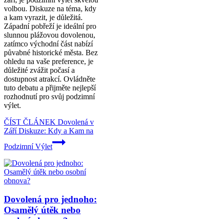
volbou. Diskuze na téma, kdy
a kam vyrazit, je důležitá.
Západní pobřeží je ideální pro
slunnou plážovou dovolenou,
zatímco východní část nabízí
půvabné historické města. Bez
ohledu na vaše preference, je
důležité zvážit počasí a
dostupnost atrakcí. Ovládněte
tuto debatu a přijměte nejlepší
rozhodnutí pro svůj podzimní
výlet.
ČÍST ČLÁNEK
Dovolená v
Září Diskuze: Kdy a Kam na
Podzimní Výlet
Dovolená pro jednoho:
Osamělý útěk nebo