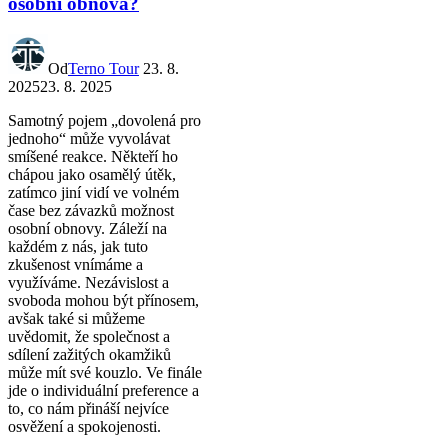
osobní obnova?
Od
Terno Tour
23. 8.
2025
23. 8. 2025
Samotný pojem „dovolená pro
jednoho“ může vyvolávat
smíšené reakce. Někteří ho
chápou jako osamělý útěk,
zatímco jiní vidí ve volném
čase bez závazků možnost
osobní obnovy. Záleží na
každém z nás, jak tuto
zkušenost vnímáme a
využíváme. Nezávislost a
svoboda mohou být přínosem,
avšak také si můžeme
uvědomit, že společnost a
sdílení zažitých okamžiků
může mít své kouzlo. Ve finále
jde o individuální preference a
to, co nám přináší nejvíce
osvěžení a spokojenosti.