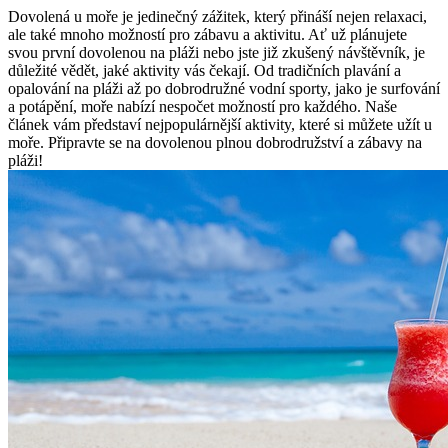
Dovolená u​ moře je​ jedinečný zážitek, který přináší nejen relaxaci,
ale také mnoho možností pro ⁣zábavu ⁢a aktivitu. Ať už plánujete
svou první dovolenou na‌ pláži nebo jste již zkušený⁢ návštěvník, je
důležité ⁣vědět, jaké⁣ aktivity vás čekají. Od tradičních plavání a
opalování na pláži až po ⁤dobrodružné vodní ‌sporty,‌ jako je surfování
a​ potápění, moře nabízí nespočet‍ možností pro každého. Naše
⁢článek vám představí⁣ nejpopulárnější aktivity, které ‍si můžete užít u
moře. Připravte​ se na dovolenou plnou dobrodružství a zábavy⁤ na
pláži!