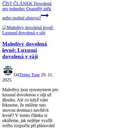
ČÍST ČLÁNEK
Dovolená
pro jednoho: Osamělý útěk
nebo osobní obnova?
Maledivy dovolená
levně: Luxusní
dovolená v ráji
Od
Terno Tour
29. 11.
2025
Maledivy jsou synonymem pro
luxusní dovolenou v ráji už
dlouho. Ale co když vám
řekneme, že můžete tuto
snovou destinaci navštívit
levně? V tomto článku si
ukážeme, jak nejlépe využít
svého rozpočtu při plánování