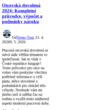
Otcovská dovolená
2024: Kompletní
průvodce, výpočet a
podmínky nároku
Od
Terno Tour
23. 4.
2026
9. 5. 2026
Placená otcovská dovolená se
stává stále větším tématem ve
společnosti. Jak to však v
České republice funguje?
Tento průvodce pro otce na
volno vám poskytne všechny
potřebné informace o výši
platu, délce dovolené a
podmínkách pro získání této
výhody. Nezbude vám nic
jiného než si udělat čas na
rodinu a využít tento nádherný
aspekt moderní pracovní doby.