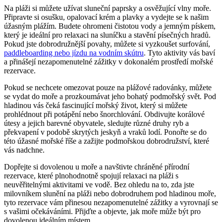
Na pláži si můžete ⁣užívat sluneční paprsky‌ a osvěžující vlny moře.
Připravte si osušku, opalovací‍ krém a plavky a vydejte se k našim⁤
úžasným plážím. Budete ohromeni‌ čistotou vody a jemným pískem,
který ‌je ideální pro relaxaci na sluníčku a‌ stavění písečných hradů.
Pokud jste dobrodružnější povahy, můžete si vyzkoušet⁣ surfování,
paddleboarding nebo ​jízdu na vodním skútru
.​ Tyto aktivity vás baví
a přinášejí nezapomenutelné zážitky v dokonalém prostředí mořské
rezervace.
Pokud se nechcete omezovat pouze na plážové radovánky, můžete
se vydat do ‍moře a prozkoumávat ‍jeho bohatý podmořský svět. Pod
hladinou vás čeká fascinující mořský život, který si můžete
prohlédnout při potápění nebo ⁢šnorchlování. ⁢Obdivujte korálové⁣
útesy a jejich barevné obyvatele, sledujte různé druhy ryb⁢ a
⁤překvapení v podobě skrytých jeskyň a vraků lodí. Ponořte se do
této úžasné mořské říše a zažijte podmořskou ⁣dobrodružství, které
vás nadchne.
Dopřejte si ⁢dovolenou ‌u moře a navštivte chráněné přírodní⁢
rezervace, které ‌plnohodnotně‍ spojují relaxaci⁣ na pláži s
neuvěřitelnými aktivitami ‌ve⁢ vodě. Bez ⁢ohledu ‌na to, zda jste
milovníkem slunění na pláži nebo​ dobrodruhem pod hladinou moře,
tyto rezervace⁢ vám přinesou nezapomenutelné zážitky a vyrovnají se
s vašimi očekáváními. Přijďte a objevte, jak moře může být pro
dovolenou ideálním místem.