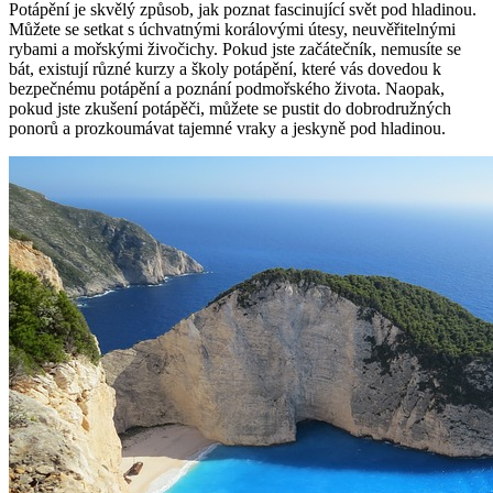
Potápění je skvělý způsob, jak poznat fascinující svět ‍pod hladinou.
⁤Můžete se ⁤setkat s⁢ úchvatnými⁣ korálovými útesy, ‍neuvěřitelnými
rybami a mořskými živočichy. Pokud jste ‌začátečník, nemusíte se‍
bát, existují různé kurzy a školy potápění, které vás dovedou k
bezpečnému potápění a poznání podmořského‍ života. Naopak,
pokud⁢ jste zkušení potápěči, můžete se ‌pustit do dobrodružných
ponorů a prozkoumávat ​tajemné‌ vraky a jeskyně⁢ pod hladinou.