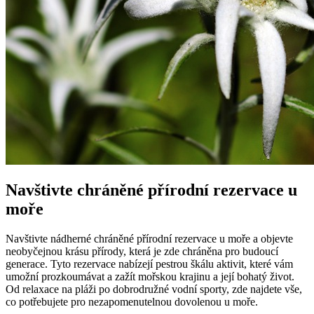
Navštivte chráněné‌ přírodní rezervace ‍u‍
moře
Navštivte nádherné chráněné přírodní⁢ rezervace ⁤u moře a objevte
neobyčejnou krásu​ přírody, ‍která je zde chráněna pro budoucí
generace. Tyto rezervace ⁤nabízejí⁤ pestrou škálu aktivit, které⁤ vám
umožní prozkoumávat ⁤a zažít mořskou krajinu a její bohatý život.
Od relaxace na pláži po dobrodružné vodní sporty, zde najdete vše,
co potřebujete⁤ pro nezapomenutelnou dovolenou u moře.