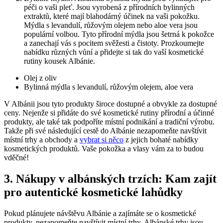
péči ‍o vaši‌ pleť. Jsou ‌vyrobená z přírodních bylinných
extraktů, ​které mají blahodárný‌ účinek na ​vaši pokožku.
Mýdla s levandulí, růžovým olejem nebo aloe vera jsou
populární volbou. Tyto přírodní mýdla jsou šetrná ​k pokožce
a zanechají vás s pocitem svěžesti a ⁣čistoty. Prozkoumejte
nabídku různých vůní a přidejte si​ tak do‌ vaší ⁣kosmetické
rutiny kousek Albánie.
Olej z oliv
Bylinná mýdla s levandulí, ⁢růžovým olejem, aloe vera
V ​Albánii jsou⁤ tyto⁣ produkty široce dostupné a obvykle ⁣za dostupné⁤
ceny. Nejenže si​ přidáte do ⁢své kosmetické rutiny přírodní⁤ a‍ účinné
produkty, ale také tak podpoříte místní ⁢podnikání a tradiční výrobu.
Takže při své ​následující cestě do Albánie nezapomeňte navštívit
místní⁢ trhy a obchody‌ a
vybrat si něco
z jejich ​bohaté​ nabídky
kosmetických⁣ produktů. Vaše pokožka a vlasy vám za to‍ budou
vděčné!
3. Nákupy v⁣ albánských trzích: Kam zajít
pro autentické kosmetické lahůdky
Pokud plánujete ⁣návštěvu Albánie a zajímáte se o kosmetické
produkty,‍ nezapomeňte ⁣navštívit místní trhy. Albánské trhy jsou