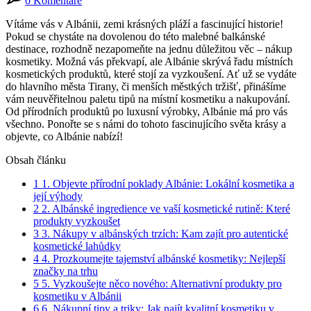
0 Komentáře
Vítáme vás v Albánii, ‍zemi krásných pláží a⁣ fascinující historie! ​
Pokud se chystáte na ‍dovolenou ‌do ⁣této malebné balkánské
destinace, rozhodně nezapomeňte na jednu důležitou ⁢věc – nákup
kosmetiky. Možná vás‍ překvapí, ale ​Albánie skrývá ​řadu místních ​
kosmetických⁣ produktů, ⁣které stojí ​za vyzkoušení. ‍Ať už se ⁢vydáte⁢
do hlavního města Tirany, či menších městkých tržišť, přinášíme⁢
vám neuvěřitelnou paletu ‍tipů na místní kosmetiku a nakupování.
Od přírodních produktů ‌po luxusní‌ výrobky, Albánie má pro vás
všechno.⁢ Ponořte se s⁤ námi do tohoto‌ fascinujícího světa krásy​ a
objevte, co ⁤Albánie nabízí!
Obsah článku
1
1.‌ Objevte přírodní⁢ poklady⁣ Albánie:⁣ Lokální kosmetika a
její výhody
2
2. Albánské ingredience ​ve vaší‌ kosmetické rutině: ‍Které
produkty vyzkoušet
3
3. Nákupy v⁣ albánských trzích: Kam zajít pro autentické
kosmetické lahůdky
4
4. ‍Prozkoumejte tajemství ⁢albánské kosmetiky: Nejlepší
značky ⁤na trhu
5
5. Vyzkoušejte něco nového: Alternativní produkty pro
kosmetiku‍ v Albánii
6
6. Nákupní tipy a triky: ⁢Jak najít kvalitní kosmetiku v