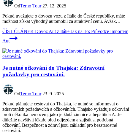
Od
Terno Tour
27. 12. 2025
Pokud uvažujete o dovozu vozu z Itálie do České republiky, máte
možnost získat výhodný automobil za atraktivní cenu. Avšak…
ČÍST ČLÁNEK
Dovoz Aut z Itálie Jak na To: Průvodce Importem
Aut
Je nutné očkování do Thajska: Zdravotní
požadavky pro cestování.
Od
Terno Tour
23. 9. 2025
Pokud plánujete cestovat do Thajska, je nutné se informovat o
zdravotních požadavcích a očkováních. Thajsko vyžaduje očkování
proti několika nemocem, jako je žlutá zimnice a hepatitida A. Je
důležité navštívit lékaře před odjezdem a zajistit si potřebná
očkování. Bezpečnost a zdraví jsou základní pro bezstarostné
cestování.