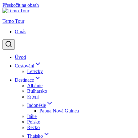
Přeskočit na obsah
Terno Tour
O nás
Úvod
Cestování
Letecky
Destinace
Albánie
Bulharsko
Egypt
Indonésie
Papua Nová Guinea
Itálie
Polsko
Řecko
Thajsko