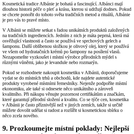
Kosmetická tradice Albánie je bohatá a ⁢fascinující. Albánci mají
dlouhou historii péče o‍ pleť a krásu, ⁤kterou si udržují dodnes. Pokud‌
se chcete‌ ponořit do tohoto​ světa tradičních metod a rituálů,⁢ Albánie
je pro vás to pravé ‍místo.
V Albánii se můžete setkat s řadou unikátních produktů založených
‌na tradičních ingrediencích. Jedním z nich‌ je⁣ máta peprná,⁤ která⁣ má
osvěžující vlastnosti a často se používá ve sprchových gelech a
šamponu. Další oblíbenou​ složkou je ⁤olivový olej, který se používá
ve všem ⁤od hydratačních krémů ‌po šampony na‍ posílení vlasů.
Nezapomeňte vyzkoušet i místní výrobce přírodních ​mýdel ⁣s
různými vůněmi,​ jako je levandule⁣ nebo rozmarýn.
Pokud⁣ se rozhodnete nakoupit kosmetiku ‍v Albánii, doporučujeme
vydat​ se do místních‍ trhů a ‍obchodů, kde najdete autentické
produkty vyrobené ​místními ‌řemeslníky.⁢ Nejenže podpoříte místní
ekonomiku, ale také⁤ si odnesete něco unikátního a zároveň
kvalitního. Při‍ nákupu věnujte‌ pozornost ​certifikátům a značkám,
‌které ​garantují přírodní složení a⁣ kvalitu. ​Co ⁤se týče‍ cen, kosmetika
v Albánii je často příznivější než ‌v jiných zemích, takže si určitě
můžete​ dovolit udělat si radost a ⁢rozšířit si kosmetickou⁣ sbírku o
něco zcela nového.
9. Prozkoumejte místní poklady: ⁣Nejlepší