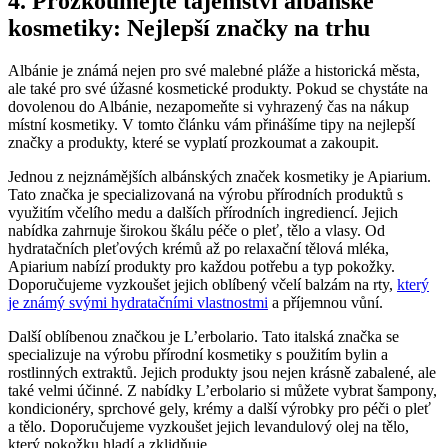
4. ‍Prozkoumejte tajemství ⁢albánské
kosmetiky: Nejlepší značky ⁤na trhu
Albánie ⁢je známá nejen pro své‍ malebné pláže ‍a historická‌ města,
ale ⁤také pro své úžasné kosmetické‍ produkty.⁤ Pokud ‌se‍ chystáte na
dovolenou do Albánie, nezapomeňte si vyhrazený čas na nákup​
místní kosmetiky. V ⁣tomto článku⁣ vám přinášíme tipy⁢ na nejlepší‍
značky a produkty, které se vyplatí‍ prozkoumat ​a⁣ zakoupit.
Jednou z ⁤nejznámějších albánských značek ⁣kosmetiky ⁣je Apiarium.
‌Tato značka je specializovaná na výrobu⁣ přírodních ⁢produktů⁤ s
využitím včelího medu ⁢a dalších ‍přírodních ingrediencí. Jejich‌
nabídka‌ zahrnuje ⁣širokou škálu péče o pleť,‌ tělo‌ a vlasy. Od
‍hydratačních pleťových krémů až po relaxační tělová ⁣mléka,
Apiarium‍ nabízí produkty ⁣pro ​každou‌ potřebu a⁢ typ ​pokožky.
Doporučujeme vyzkoušet jejich oblíbený ⁣včelí balzám na ⁢rty,
který
je známý svými hydratačními vlastnostmi
a příjemnou vůní.
Další oblíbenou značkou je L’erbolario.‍ Tato ⁤italská značka se
specializuje na ‍výrobu ⁣přírodní ⁢kosmetiky s⁢ použitím bylin a
‌rostlinných extraktů.⁤ Jejich produkty jsou nejen⁢ krásně⁣ zabalené, ⁣ale
také velmi ​účinné. Z nabídky L’erbolario si můžete vybrat šampony,
kondicionéry, sprchové gely, krémy a ‌další výrobky⁢ pro péči o pleť
a tělo. ​Doporučujeme ⁣vyzkoušet jejich levandulový ⁣olej​ na tělo,
který pokožku hladí a zklidňuje.‍