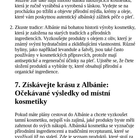
Můžete‌ zde také najít​ mnoho stánků⁤ nabízejících kosmetiku,
která je ručně‌ vyráběná a vyrobená s‍ láskou. Vydejte se ⁣na
procházku po tržišti a objevte přírodní mýdla,⁤ krémy ⁣a oleje,
které ⁤vám poskytnou autentický ⁣albánský ⁤zážitek⁣ péče ⁤o pleť.
Zkuste tradice: Albánie má bohatou historii výroby ‌kosmetiky,​
která je založena na‌ starých tradicích ⁣a ⁤přírodních
ingrediencích. Vyzkoušejte​ produkty s olejem⁢ z oliv, který ⁣je
známý⁤ svými hydratačními a zklidňujícími vlastnostmi. Různé
⁢byliny, jako například levandule ‍a šalvěj, jsou⁣ také často
používány‍ v kosmetických přípravcích, protože mají
antiseptické a regenerační účinky na pleť. Ujistěte se, že⁣ čtete
složení produktů a vybíráte ty, které obsahují přírodní a
organické ingredience.
7. Získávejte krásu⁤ z Albánie:
Očekávané výsledky od místní
kosmetiky
Pokud máte plány cestovat do Albánie ‍a chcete vyzkoušet
tamní kosmetiku, nejspíš ‌vás zajímá, jaké produkty byste měli
⁣zahrnout do svých nákupů. Albánská kosmetika se vyznačuje
přírodními ingrediencemi a ⁢tradičními recepturami, které se⁢
využívají již po staletí. Zde je seznam‌ produktů, které‍ stojí za