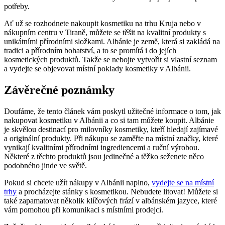
potřeby.
Ať už se​ rozhodnete nakoupit kosmetiku na​ trhu Kruja nebo‌ v
nákupním centru v Tiraně,⁢ můžete se ‌těšit na kvalitní produkty ‌s ​
unikátními přírodními⁣ složkami. Albánie je země, která si zakládá ‌na
tradici a‍ přírodním bohatství, a​ to se promítá‌ i do jejích
kosmetických produktů. Takže​ se ⁢nebojte⁢ vytvořit si ‌vlastní⁣ seznam
a‌ vydejte​ se⁢ objevovat místní poklady kosmetiky v ⁢Albánii.
Závěrečné poznámky
Doufáme, že⁤ tento článek vám ⁣poskytl užitečné informace o tom, jak
nakupovat kosmetiku v ⁤Albánii a co si⁤ tam můžete koupit. Albánie
je skvělou destinací pro milovníky ⁤kosmetiky, kteří hledají⁤ zajímavé
a originální ​produkty. Při nákupu se zaměřte na místní značky, které‍
vynikají ​kvalitními přírodními ingrediencemi⁣ a ruční‍ výrobou.
Některé z těchto produktů jsou ⁢jedinečné ⁣a těžko​ seženete něco
podobného jinde ve světě.
Pokud si chcete užít ⁢nákupy v Albánii naplno,
vydejte se na místní
trhy
a procházejte stánky s kosmetikou. ‍Nebudete litovat! Můžete si⁤
také ​zapamatovat ⁢několik klíčových frází ​v ⁣albánském jazyce, které
vám pomohou při‍ komunikaci s místními prodejci.