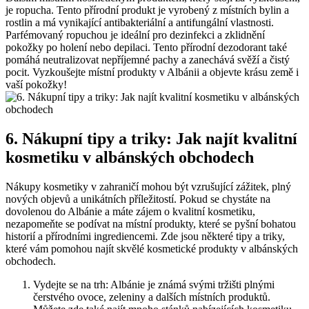
je ropucha. Tento přírodní​ produkt ​je ⁢vyrobený z místních ​bylin ⁣a
⁣rostlin a⁢ má⁢ vynikající antibakteriální a antifungální vlastnosti.
Parfémovaný⁣ ropuchou je ideální ⁢pro dezinfekci a zklidnění
pokožky po ‍holení‌ nebo ‍depilaci. Tento přírodní dezodorant ​také‌
pomáhá neutralizovat ‌nepříjemné pachy a zanechává⁣ svěží a čistý
pocit. ⁢Vyzkoušejte místní⁢ produkty ‌v Albánii a objevte krásu země i
⁢vaší pokožky!
6. Nákupní tipy a triky: ⁢Jak najít kvalitní
kosmetiku v albánských obchodech
Nákupy kosmetiky ⁤v zahraničí mohou‍ být‌ vzrušující zážitek, plný
nových objevů a unikátních příležitostí. Pokud ⁣se chystáte‍ na
dovolenou do‌ Albánie‍ a máte ‍zájem o kvalitní kosmetiku,
nezapomeňte se podívat na místní produkty, které se pyšní⁤ bohatou
historií a⁤ přírodními ingrediencemi. Zde jsou některé tipy a⁤ triky,
které vám pomohou⁢ najít skvělé ‍kosmetické ‌produkty ⁣v albánských
‍obchodech.
Vydejte‍ se na trh: Albánie je známá svými tržišti‌ plnými
⁢čerstvého ovoce, zeleniny⁤ a dalších ‌místních produktů.