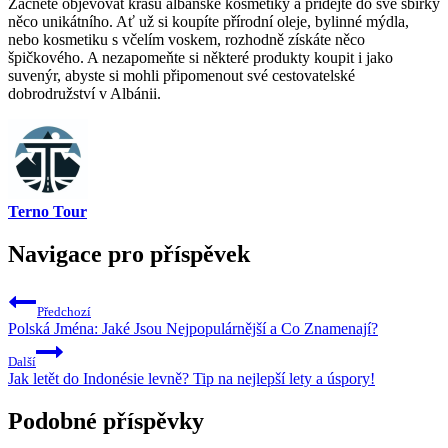
Začněte objevovat krásu albánské kosmetiky a ⁤přidejte do⁤ své sbírky
‌něco unikátního. ​Ať už si koupíte přírodní oleje, bylinné mýdla,
nebo kosmetiku s včelím ⁣voskem, rozhodně získáte něco
špičkového. A nezapomeňte si některé produkty koupit ‌i jako
suvenýr, abyste si mohli⁤ připomenout⁣ své cestovatelské
dobrodružství⁢ v Albánii.
Terno Tour
Navigace pro příspěvek
Předchozí
Polská Jména: Jaké Jsou Nejpopulárnější a Co Znamenají?
Další
Jak letět do Indonésie levně? Tip na nejlepší lety a úspory!
Podobné příspěvky