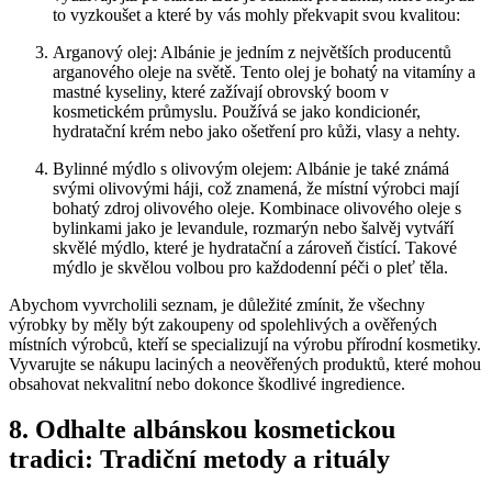
to vyzkoušet a které‌ by⁢ vás⁤ mohly ⁤překvapit svou ​kvalitou:
Arganový ⁣olej: Albánie je jedním z největších‌ producentů
arganového oleje ⁤na světě. Tento olej ​je bohatý na vitamíny ⁤a
mastné⁣ kyseliny, které zažívají ‌obrovský boom v
kosmetickém průmyslu. Používá⁤ se jako kondicionér,
hydratační⁣ krém nebo jako ošetření pro kůži, vlasy a nehty.
Bylinné⁢ mýdlo ​s‍ olivovým olejem: Albánie⁤ je také známá
⁣svými ​olivovými​ háji, což znamená, že ​místní výrobci mají
bohatý zdroj ‍olivového ⁣oleje. Kombinace olivového ​oleje⁢ s
bylinkami jako je levandule, rozmarýn nebo šalvěj vytváří
skvělé mýdlo, které ⁤je hydratační a zároveň⁤ čistící. ⁣Takové
mýdlo⁢ je skvělou volbou⁢ pro každodenní ​péči o ‌pleť ⁢těla.
Abychom vyvrcholili ⁣seznam, je⁢ důležité​ zmínit, že všechny
výrobky by​ měly⁤ být zakoupeny od spolehlivých a⁣ ověřených
místních výrobců, kteří​ se specializují na ‌výrobu přírodní kosmetiky.
Vyvarujte‌ se nákupu ⁢laciných a neověřených produktů, které mohou
⁣obsahovat nekvalitní nebo dokonce škodlivé ‌ingredience.
8. Odhalte albánskou kosmetickou
tradici: Tradiční metody a rituály