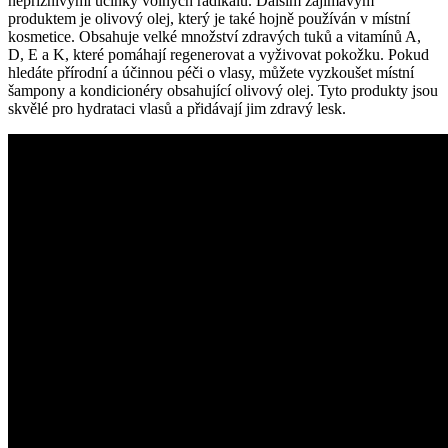
nepříznivými účinky volných‍ radikálů. ⁤Dalším zajímavým
produktem je olivový olej, který‍ je také ​hojně používán ⁤v místní⁢
kosmetice. Obsahuje velké množství‍ zdravých tuků a vitamínů A,
D, ‍E a K, které pomáhají regenerovat a ‍vyživovat pokožku.⁢ Pokud
hledáte přírodní⁢ a ​účinnou péči o⁤ vlasy, můžete vyzkoušet‌ místní
šampony a kondicionéry⁤ obsahující olivový olej. Tyto produkty jsou
⁢skvělé pro hydrataci vlasů a přidávají ⁣jim zdravý lesk.