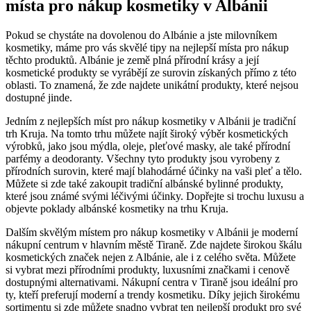
místa pro nákup kosmetiky⁤ v Albánii
Pokud⁤ se chystáte na dovolenou​ do Albánie ​a⁣ jste milovníkem
kosmetiky, máme‍ pro vás skvělé ‍tipy na ⁤nejlepší místa pro nákup
těchto produktů. Albánie⁤ je země⁢ plná přírodní ⁣krásy ⁢a její
kosmetické produkty se vyrábějí ze surovin získaných přímo z této
oblasti. To znamená, že⁢ zde​ najdete unikátní produkty, které⁣ nejsou
dostupné jinde.
Jedním z⁤ nejlepších míst pro nákup‌ kosmetiky‌ v Albánii je tradiční
trh ⁣Kruja. Na tomto trhu můžete​ najít široký⁤ výběr kosmetických
⁣výrobků,‌ jako jsou mýdla, oleje, ⁢pleťové ⁤masky, ale⁢ také ⁢přírodní‌
parfémy a ‌deodoranty. Všechny tyto ‍produkty jsou vyrobeny z
‍přírodních ⁤surovin, které ‌mají blahodárné⁤ účinky na ‌vaši pleť a tělo.
Můžete si zde také zakoupit tradiční albánské bylinné produkty,‌
které jsou známé svými léčivými⁢ účinky. ​Dopřejte‌ si trochu ‍luxusu a
objevte ‍poklady albánské ‌kosmetiky⁣ na ⁤trhu Kruja.
Dalším⁣ skvělým místem pro ​nákup kosmetiky v Albánii je ‌moderní
nákupní centrum v⁤ hlavním‌ městě Tiraně. Zde najdete širokou ‌škálu
‍kosmetických značek⁢ nejen z Albánie, ale i z celého⁣ světa. Můžete
si vybrat⁤ mezi ‍přírodními produkty,‍ luxusními značkami i cenově‍
dostupnými alternativami. Nákupní centra v Tiraně jsou ​ideální pro
‌ty, kteří preferují moderní​ a trendy kosmetiku. Díky jejich širokému
sortimentu si‌ zde můžete⁤ snadno​ vybrat ten nejlepší produkt pro své