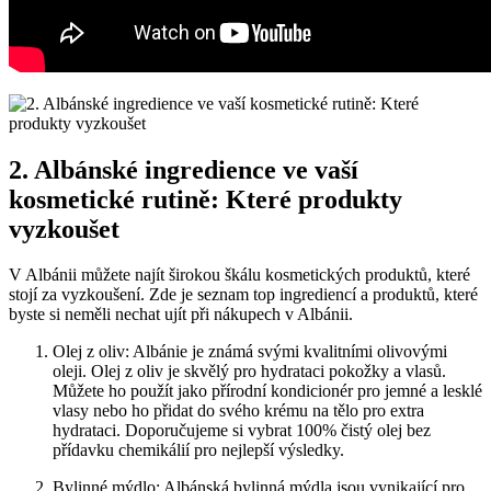
2. Albánské ingredience ​ve vaší‌
kosmetické rutině: ‍Které produkty
vyzkoušet
V Albánii můžete najít širokou škálu kosmetických produktů, ⁢které
stojí za ‍vyzkoušení. Zde je seznam top ingrediencí a produktů,‍ které
byste si neměli ⁤nechat ujít při nákupech ⁢v ⁤Albánii.
Olej z oliv: Albánie je ⁣známá svými⁤ kvalitními olivovými
oleji. Olej‍ z oliv je skvělý ​pro ⁣hydrataci‍ pokožky a vlasů.
Můžete ho použít jako přírodní kondicionér ‌pro jemné a‌ lesklé
vlasy nebo ho přidat‌ do svého krému ⁣na ‌tělo pro extra
⁢hydrataci. Doporučujeme si vybrat ⁣100% čistý olej bez
přídavku chemikálií pro nejlepší výsledky.
Bylinné mýdlo: Albánská bylinná​ mýdla ⁤jsou‍ vynikající⁤ pro