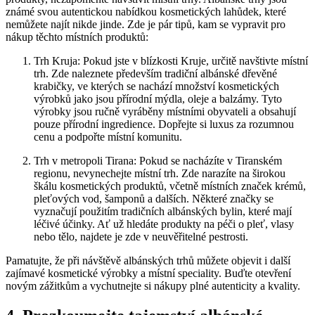
⁣známé svou ⁣autentickou nabídkou kosmetických ​lahůdek, které
nemůžete najít nikde jinde. Zde‌ je⁣ pár tipů, kam⁢ se ⁤vypravit ‌pro
nákup těchto​ místních produktů:
Trh Kruja: Pokud ⁣jste⁢ v ⁤blízkosti Kruje, určitě navštivte místní
trh. Zde ‍naleznete především tradiční albánské ⁢dřevěné
krabičky, ve kterých⁣ se nachází množství kosmetických
výrobků jako jsou přírodní mýdla, oleje a balzámy. Tyto
výrobky ‌jsou ‍ručně vyráběny místními⁣ obyvateli ⁢a​ obsahují⁤
pouze přírodní ingredience.‌ Dopřejte si luxus za ‍rozumnou
cenu a⁣ podpořte⁣ místní komunitu.
Trh v⁤ metropoli Tirana: Pokud se nacházíte v Tiranském
‌regionu, nevynechejte místní trh. ⁤Zde narazíte na širokou
škálu kosmetických ‍produktů, včetně ⁢místních značek krémů,
pleťových vod, šamponů‍ a dalších. Některé⁢ značky ⁤se
‍vyznačují‍ použitím tradičních albánských ⁣bylin, které mají​
léčivé⁤ účinky. Ať ‌už hledáte produkty⁢ na péči o pleť, vlasy
nebo tělo, najdete je⁢ zde ⁤v ⁤neuvěřitelné⁤ pestrosti.
Pamatujte, ‌že při návštěvě albánských trhů můžete objevit i další
zajímavé​ kosmetické výrobky a místní speciality. Buďte‌ otevření⁣
novým⁢ zážitkům a⁢ vychutnejte si nákupy plné autenticity a kvality.