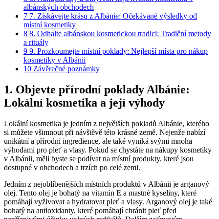
albánských obchodech
7
7. Získávejte krásu⁤ z Albánie: Očekávané výsledky od
místní kosmetiky
8
8. Odhalte albánskou kosmetickou tradici: Tradiční metody
a rituály
9
9. Prozkoumejte místní poklady: ⁣Nejlepší místa pro nákup
kosmetiky⁤ v Albánii
10
Závěrečné poznámky
1.‌ Objevte přírodní⁢ poklady⁣ Albánie:⁣
Lokální kosmetika a její výhody
Lokální ⁢kosmetika je ‍jedním z ⁣největších pokladů ‍Albánie, kterého⁤
si můžete všimnout při návštěvě této krásné ‍země. Nejenže nabízí
unikátní a přírodní ingredience, ale také vyniká ‌svými mnoha
výhodami pro ⁢pleť⁣ a vlasy. Pokud se⁤ chystáte na nákupy kosmetiky
⁤v Albánii, ⁣měli ⁢byste se podívat na ⁢místní produkty, které jsou
‍dostupné v obchodech‌ a ⁢trzích ‌po celé zemi.
Jedním ⁣z nejoblíbenějších⁣ místních produktů v ⁢Albánii je arganový⁢
olej. ⁢Tento olej je bohatý na vitamín E ⁢a mastné kyseliny,⁣ které
pomáhají vyživovat a hydratovat pleť a vlasy. ‌Arganový olej je také
bohatý na antioxidanty, které pomáhají ⁢chránit⁤ pleť před