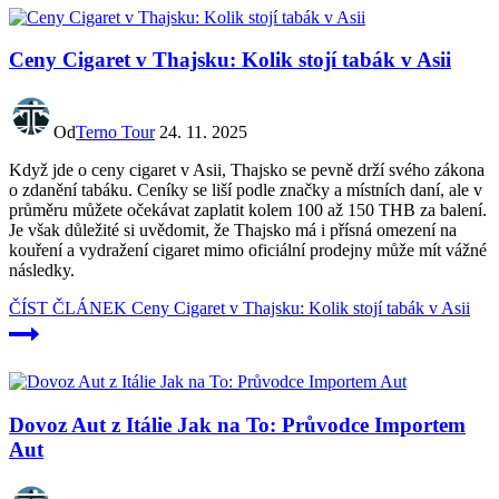
Ceny Cigaret v Thajsku: Kolik stojí tabák v Asii
Od
Terno Tour
24. 11. 2025
Když jde o ceny cigaret v Asii, Thajsko se pevně drží svého zákona
o zdanění tabáku. Ceníky se liší podle značky a místních daní, ale v
průměru můžete očekávat zaplatit kolem 100 až 150 THB za balení.
Je však důležité si uvědomit, že Thajsko má i přísná omezení na
kouření a vydražení cigaret mimo oficiální prodejny může mít vážné
následky.
ČÍST ČLÁNEK
Ceny Cigaret v Thajsku: Kolik stojí tabák v Asii
Dovoz Aut z Itálie Jak na To: Průvodce Importem
Aut