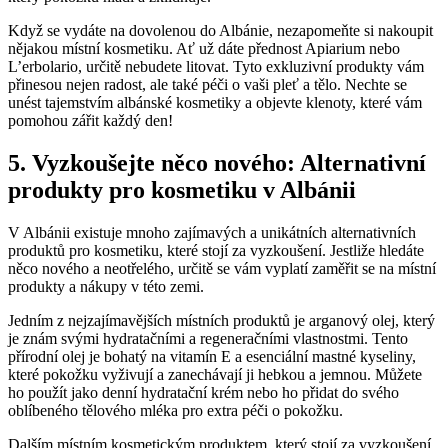
Když se vydáte ⁢na dovolenou ‌do Albánie, ⁢nezapomeňte si nakoupit
nějakou místní kosmetiku. Ať⁤ už dáte přednost Apiarium ‌nebo
⁣L’erbolario, určitě nebudete litovat. Tyto exkluzivní produkty vám
přinesou nejen radost, ale také péči o vaši ‌pleť ⁤a tělo. Nechte ​se
unést tajemstvím⁢ albánské kosmetiky⁣ a objevte klenoty,​ které vám
pomohou ⁢zářit každý den!
5. Vyzkoušejte něco nového: Alternativní
produkty pro kosmetiku‍ v Albánii
V‍ Albánii existuje mnoho zajímavých a unikátních alternativních
produktů pro kosmetiku, které stojí za vyzkoušení.‍ Jestliže hledáte
něco nového a⁢ neotřelého,‌ určitě ⁣se ‍vám vyplatí zaměřit⁢ se ‌na místní
produkty a nákupy v této⁤ zemi.
Jedním z nejzajímavějších místních produktů je arganový olej, ​který
je znám svými hydratačními a regeneračními vlastnostmi. Tento
přírodní olej je ⁢bohatý‌ na​ vitamín ⁤E a esenciální mastné​ kyseliny,
které ‍pokožku vyživují⁢ a zanechávají ‍ji hebkou a jemnou. Můžete
ho použít jako ⁤denní hydratační krém nebo ho přidat do ⁤svého​
oblíbeného tělového mléka pro extra⁢ péči⁢ o pokožku.
Dalším místním​ kosmetickým produktem, který stojí za vyzkoušení,