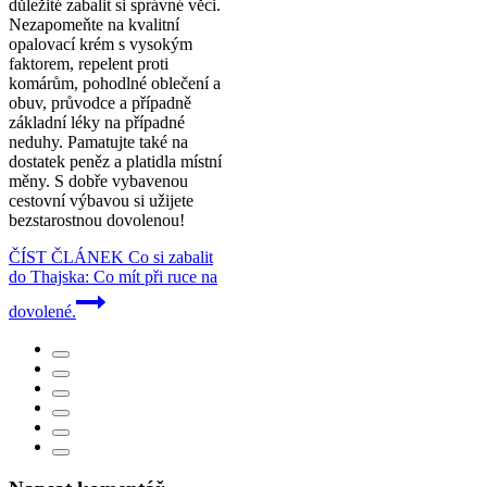
důležité zabalit si správné věci.
Nezapomeňte na kvalitní
opalovací krém s vysokým
faktorem, repelent proti
komárům, pohodlné oblečení a
obuv, průvodce a případně
základní léky na případné
neduhy. Pamatujte také na
dostatek peněz a platidla místní
měny. S dobře vybavenou
cestovní výbavou si užijete
bezstarostnou dovolenou!
ČÍST ČLÁNEK
Co si zabalit
do Thajska: Co mít při ruce na
dovolené.