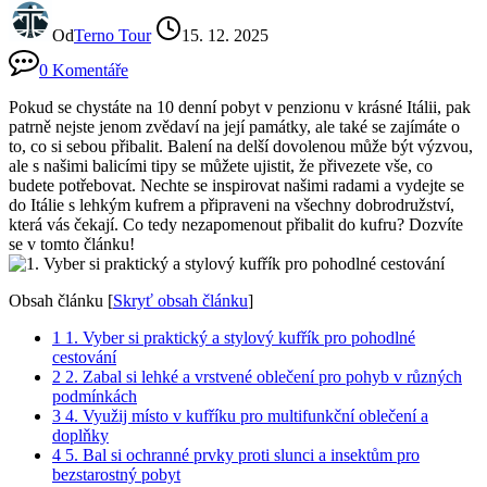
Od
Terno Tour
15. 12. 2025
0 Komentáře
Pokud se chystáte na 10 denní pobyt v penzionu v krásné Itálii, pak
patrně nejste jenom zvědaví na její památky, ale také se zajímáte o
to, co si sebou přibalit. Balení na delší dovolenou může být výzvou,
ale s našimi balicími tipy se můžete ujistit, že přivezete vše, co
budete potřebovat. Nechte se inspirovat našimi radami a vydejte se
do Itálie s lehkým kufrem a připraveni na všechny dobrodružství,
která vás čekají. Co tedy nezapomenout přibalit do kufru? Dozvíte
se v tomto článku!
Obsah článku
[
Skryť obsah článku
]
1
1. Vyber si praktický a stylový kufřík pro pohodlné
cestování
2
2. Zabal si lehké a vrstvené oblečení pro pohyb v různých
podmínkách
3
4. Využij místo v kufříku pro multifunkční oblečení a
doplňky
4
5. Bal si ochranné prvky proti slunci a insektům pro
bezstarostný pobyt