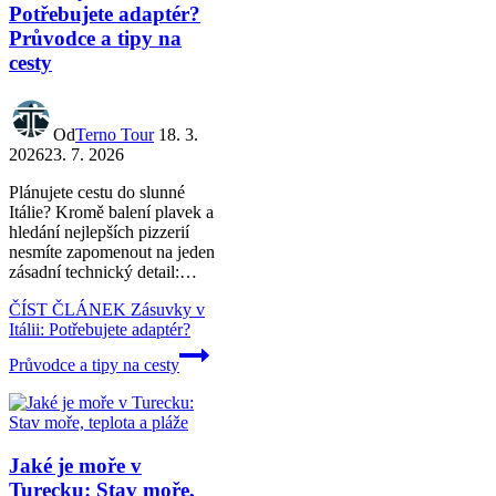
Potřebujete adaptér?
Průvodce a tipy na
cesty
Od
Terno Tour
18. 3.
2026
23. 7. 2026
Plánujete cestu do slunné
Itálie? Kromě balení plavek a
hledání nejlepších pizzerií
nesmíte zapomenout na jeden
zásadní technický detail:…
ČÍST ČLÁNEK
Zásuvky v
Itálii: Potřebujete adaptér?
Průvodce a tipy na cesty
Jaké je moře v
Turecku: Stav moře,