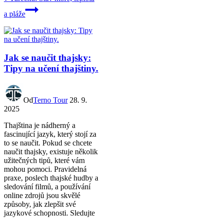
a pláže
Jak se naučit thajsky:
Tipy na učení thajštiny.
Od
Terno Tour
28. 9.
2025
Thajština je nádherný a
fascinující jazyk, který stojí za
to se naučit. Pokud se chcete
naučit thajsky, existuje několik
užitečných tipů, které vám
mohou pomoci. Pravidelná
praxe, poslech thajské hudby a
sledování filmů, a používání
online zdrojů jsou skvělé
způsoby, jak zlepšit své
jazykové schopnosti. Sledujte