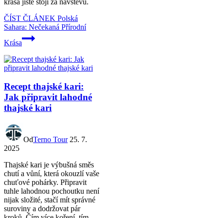
krása jistě stojí za návštěvu.
ČÍST ČLÁNEK
Polská
Sahara: Nečekaná Přírodní
Krása
Recept thajské kari:
Jak připravit lahodné
thajské kari
Od
Terno Tour
25. 7.
2025
Thajské kari je výbušná směs
chutí a vůní, která okouzlí vaše
chuťové pohárky. Připravit
tuhle lahodnou pochoutku není
nijak složité, stačí mít správné
suroviny a dodržovat pár
kroků. Čím více koření, tím