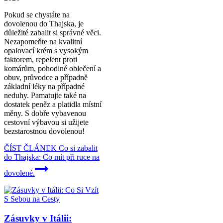
Pokud se chystáte na
dovolenou do Thajska, je
důležité zabalit si správné věci.
Nezapomeňte na kvalitní
opalovací krém s vysokým
faktorem, repelent proti
komárům, pohodlné oblečení a
obuv, průvodce a případně
základní léky na případné
neduhy. Pamatujte také na
dostatek peněz a platidla místní
měny. S dobře vybavenou
cestovní výbavou si užijete
bezstarostnou dovolenou!
ČÍST ČLÁNEK
Co si zabalit
do Thajska: Co mít při ruce na
dovolené.
Zásuvky v Itálii: