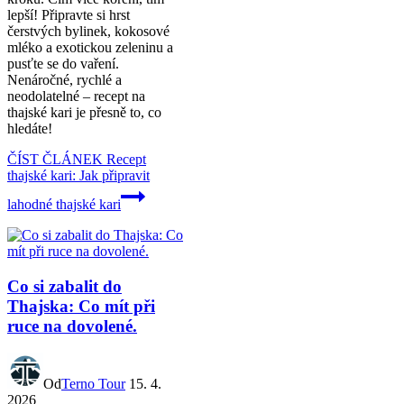
lepší! Připravte si hrst
čerstvých bylinek, kokosové
mléko a exotickou zeleninu a
pusťte se do vaření.
Nenáročné, rychlé a
neodolatelné – recept na
thajské kari je přesně to, co
hledáte!
ČÍST ČLÁNEK
Recept
thajské kari: Jak připravit
lahodné thajské kari
Co si zabalit do
Thajska: Co mít při
ruce na dovolené.
Od
Terno Tour
15. 4.
2026