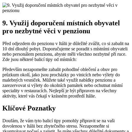
9. Využij doporučení místních obyvatel
pro nezbytné věci v penzionu
Před odjezdem do penzionu v Itálii je důležité zvážit, co si zabalit na
10 dní dlouhý pobyt. Doporučujeme se poradit s místními obyvateli
nebo personálem penzionu, abyste měli všechno nezbytné při ruce.
Zde jsou některé balicí tipy od místních:
Především nezapomeňte zabalit pohodlné oblečení a obuv pro
průzkum okolí, jako jsou procházky po vinicích nebo výlety do
malebných vesniček. Můžete také využít nabídky penzionu a
zarezervovat si výlety do okolních památek nebo ochutnat místní
speciality v restauracích. Nejlepší je být připraven na všechny
aktivity, které vás čekají v krásném prostředí Itálie.
Klíčové Poznatky
Doufám, že vám tyto balicí tipy pomohly připravit se na vaši
dovolenou v Itálii bez zbytečného stresu. Nezapomeňte si
zkontrolovat počasí a zajistit, že máte všechny důležité dokumenty a