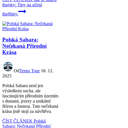
thajsky: Tipy na učení
thajštiny.
Polská Sahara:
Nečekaná Přírodní
Krása
Od
Terno Tour
18. 12.
2025
Polská Sahara není jen
výsledkem sucha, ale
fascinujícím přírodním územím
s dunami, jezery a unikátní
flórou a faunou. Tato nečekaná
krása jistě stojí za návštěvu.
ČÍST ČLÁNEK
Polská
Sahara: Nečekaná Přírodní