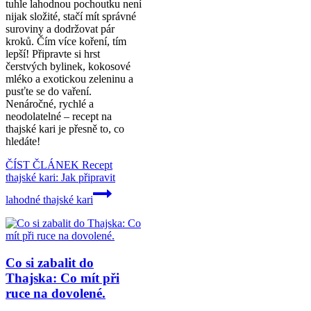
tuhle lahodnou pochoutku není
nijak složité, stačí mít správné
suroviny a dodržovat pár
kroků. Čím více koření, tím
lepší! Připravte si hrst
čerstvých bylinek, kokosové
mléko a exotickou zeleninu a
pusťte se do vaření.
Nenáročné, rychlé a
neodolatelné – recept na
thajské kari je přesně to, co
hledáte!
ČÍST ČLÁNEK
Recept
thajské kari: Jak připravit
lahodné thajské kari
Co si zabalit do
Thajska: Co mít při
ruce na dovolené.