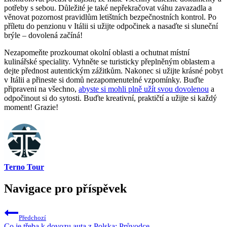
potřeby s sebou. Důležité je také nepřekračovat váhu zavazadla a
věnovat pozornost pravidlům letištních bezpečnostních kontrol. Po
příletu do penzionu v Itálii si užijte odpočinek a nasaďte si sluneční
brýle – dovolená začíná!
Nezapomeňte prozkoumat okolní oblasti a ochutnat místní
kulinářské speciality. Vyhněte se turisticky přeplněným oblastem a
dejte přednost autentickým zážitkům. Nakonec si užijte krásné pobyt
v Itálii a přineste si domů nezapomenutelné vzpomínky. Buďte
připraveni na všechno,
abyste si mohli plně užít svou dovolenou
a
odpočinout si do sytosti. Buďte kreativní, praktičtí a užijte si každý
moment! Grazie!
Terno Tour
Navigace pro příspěvek
Předchozí
Co je třeba k dovozu auta z Polska: Průvodce