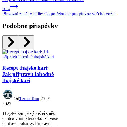
Další
Převozní značky Itálie: Co potřebujete pro převoz vašeho vozu
Podobné příspěvky
Recept thajské kari:
Jak připravit lahodné
thajské kari
Od
Terno Tour
25. 7.
2025
Thajské kari je výbušná směs
chutí a vůní, která okouzlí vaše
chuťové pohárky. Připravit