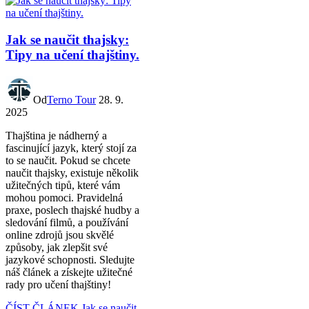
Jak se naučit thajsky:
Tipy na učení thajštiny.
Od
Terno Tour
28. 9.
2025
Thajština je nádherný a
fascinující jazyk, který stojí za
to se naučit. Pokud se chcete
naučit thajsky, existuje několik
užitečných tipů, které vám
mohou pomoci. Pravidelná
praxe, poslech thajské hudby a
sledování filmů, a používání
online zdrojů jsou skvělé
způsoby, jak zlepšit své
jazykové schopnosti. Sledujte
náš článek a získejte užitečné
rady pro učení thajštiny!
ČÍST ČLÁNEK
Jak se naučit