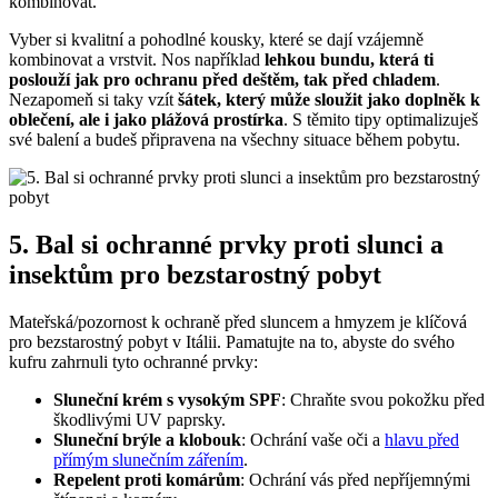
kombinovat.
Vyber si kvalitní a pohodlné kousky, které se dají vzájemně
kombinovat a vrstvit. Nos například
lehkou bundu, která ti
poslouží jak pro ochranu před deštěm, tak před chladem
.
Nezapomeň si taky vzít
šátek, který může sloužit jako doplněk k
oblečení, ale i jako plážová prostírka
. S těmito tipy optimalizuješ
své balení a budeš připravena na všechny situace během pobytu.
5. Bal si ochranné prvky proti slunci a
insektům pro bezstarostný pobyt
Mateřská/pozornost k ochraně před sluncem a hmyzem je klíčová
pro bezstarostný pobyt v Itálii. Pamatujte na to, abyste do svého
kufru zahrnuli tyto ochranné prvky:
Sluneční krém s vysokým SPF
: Chraňte svou pokožku před
škodlivými UV paprsky.
Sluneční brýle a klobouk
: Ochrání vaše oči a
hlavu před
přímým slunečním zářením
.
Repelent proti komárům
: Ochrání vás před nepříjemnými