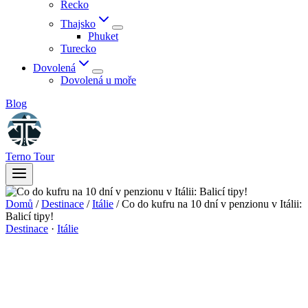
Řecko
Thajsko
Phuket
Turecko
Dovolená
Dovolená u moře
Blog
Terno Tour
Domů
/
Destinace
/
Itálie
/
Co do kufru na 10 dní v penzionu v Itálii:
Balicí tipy!
Destinace
·
Itálie