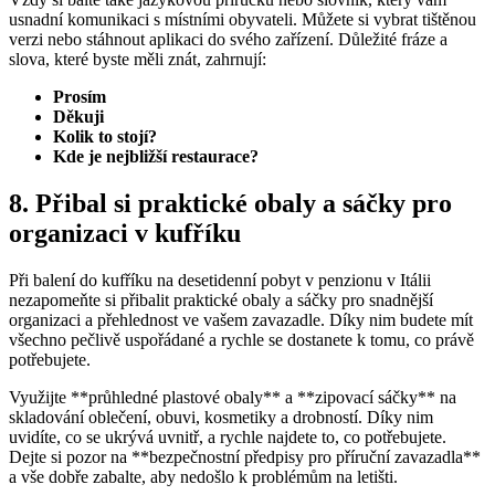
usnadní komunikaci s místními obyvateli. Můžete si vybrat tištěnou
verzi nebo stáhnout aplikaci do svého zařízení. Důležité fráze a
slova, které byste měli znát, zahrnují:
Prosím
Děkuji
Kolik to stojí?
Kde je nejbližší restaurace?
8. Přibal si praktické obaly a sáčky pro
organizaci v kufříku
Při balení do kufříku na desetidenní pobyt v penzionu v Itálii
nezapomeňte si přibalit praktické obaly a sáčky pro snadnější
organizaci a přehlednost ve vašem zavazadle. Díky nim budete mít
všechno pečlivě uspořádané a rychle se dostanete k tomu, co právě
potřebujete.
Využijte **průhledné plastové obaly** a **zipovací sáčky** na
skladování oblečení, obuvi, kosmetiky a drobností. Díky nim
uvidíte, co se ukrývá uvnitř, a rychle najdete to, co potřebujete.
Dejte si pozor na **bezpečnostní předpisy pro příruční zavazadla**
a vše dobře zabalte, aby nedošlo k problémům na letišti.