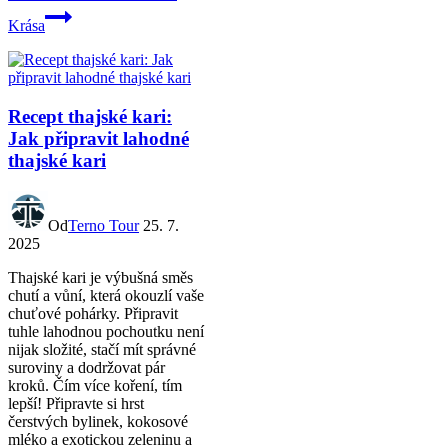
Krása
Recept thajské kari:
Jak připravit lahodné
thajské kari
Od
Terno Tour
25. 7.
2025
Thajské kari je výbušná směs
chutí a vůní, která okouzlí vaše
chuťové pohárky. Připravit
tuhle lahodnou pochoutku není
nijak složité, stačí mít správné
suroviny a dodržovat pár
kroků. Čím více koření, tím
lepší! Připravte si hrst
čerstvých bylinek, kokosové
mléko a exotickou zeleninu a