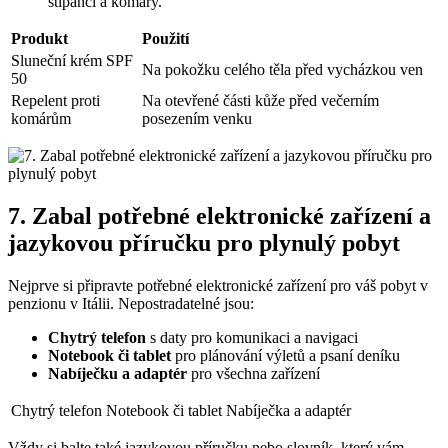
štípanci a komáry.
Produkt
Použití
Sluneční krém SPF
Na pokožku celého těla před vycházkou ven
50
Repelent proti
Na otevřené části kůže před večerním
komárům
posezením venku
7. Zabal potřebné elektronické zařízení a
jazykovou příručku pro plynulý pobyt
Nejprve si připravte potřebné elektronické zařízení pro váš pobyt v
penzionu v Itálii. Nepostradatelné jsou:
Chytrý telefon
s daty pro komunikaci a navigaci
Notebook či tablet
pro plánování výletů a psaní deníku
Nabíječku a adaptér
pro všechna zařízení
Chytrý telefon
Notebook či tablet
Nabíječka a adaptér
Vždy si balte také jazykovou příručku nebo slovník, který vám