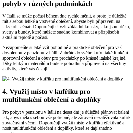
pohyb v různých podmínkách
V Itálii se může počasí během dne rychle měnit, a proto je důležité
mít s sebou lehké a vrstvené oblečení, abyste byli připraveni na
jakýkoli scénář. Doporučuji si vzít základní kousky, jako jsou trička,
svetry a bundy, které můžete snadno kombinovat a přizpůsobit
aktuální teplotě a počasí.
Nezapomeňte si také vzít pohodlné a praktické oblečení pro vaši
dovolenou v penzionu v Itálii. Zahrňte do svého kufru také funkční
sportovní oblečení a obuv pro procházky po krásné italské krajině.
Díky lehkým materiálům budete pohodlní a připravení na všechny
aktivity, které vás čekají!
4. Využij místo v kufříku pro
multifunkční oblečení a doplňky
Pro pobyt v penzionu v Itálii na deset dní je důležité plánovat balení
tak, abys měla s sebou vše potřebné, ale zároveň nezatěžovala kufřík
zbytečnými věcmi. Doporučuji využít místo v kufříku efektivně a
nosit multifunkční oblečení a doplňky, které se dají snadno