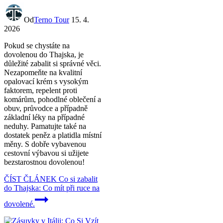
Od
Terno Tour
15. 4.
2026
Pokud se chystáte na
dovolenou do Thajska, je
důležité zabalit si správné věci.
Nezapomeňte na kvalitní
opalovací krém s vysokým
faktorem, repelent proti
komárům, pohodlné oblečení a
obuv, průvodce a případně
základní léky na případné
neduhy. Pamatujte také na
dostatek peněz a platidla místní
měny. S dobře vybavenou
cestovní výbavou si užijete
bezstarostnou dovolenou!
ČÍST ČLÁNEK
Co si zabalit
do Thajska: Co mít při ruce na
dovolené.