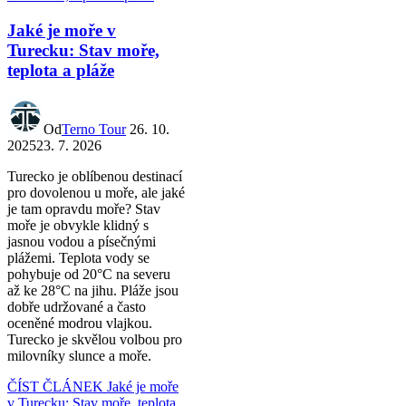
Jaké je moře v
Turecku: Stav moře,
teplota a pláže
Od
Terno Tour
26. 10.
2025
23. 7. 2026
Turecko je oblíbenou destinací
pro dovolenou u moře, ale jaké
je tam opravdu moře? Stav
moře je obvykle klidný s
jasnou vodou a písečnými
plážemi. Teplota vody se
pohybuje od 20°C na severu
až ke 28°C na jihu. Pláže jsou
dobře udržované a často
oceněné modrou vlajkou.
Turecko je skvělou volbou pro
milovníky slunce a moře.
ČÍST ČLÁNEK
Jaké je moře
v Turecku: Stav moře, teplota