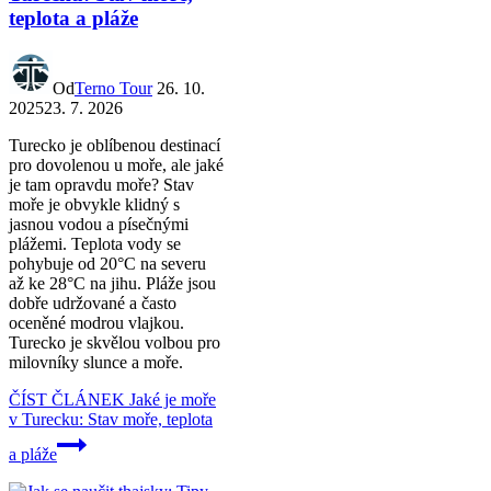
teplota a pláže
Od
Terno Tour
26. 10.
2025
23. 7. 2026
Turecko je oblíbenou destinací
pro dovolenou u moře, ale jaké
je tam opravdu moře? Stav
moře je obvykle klidný s
jasnou vodou a písečnými
plážemi. Teplota vody se
pohybuje od 20°C na severu
až ke 28°C na jihu. Pláže jsou
dobře udržované a často
oceněné modrou vlajkou.
Turecko je skvělou volbou pro
milovníky slunce a moře.
ČÍST ČLÁNEK
Jaké je moře
v Turecku: Stav moře, teplota
a pláže