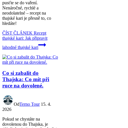
pusťte se do vaření.
Nenáročné, rychlé a
neodolatelné – recept na
thajské kari je přesně to, co
hledáte!
ČÍST ČLÁNEK
Recept
thajské kari: Jak připravit
lahodné thajské kari
Co si zabalit do
Thajska: Co mít při
ruce na dovolené.
Od
Terno Tour
15. 4.
2026
Pokud se chystáte na
dovolenou do Thajska, je