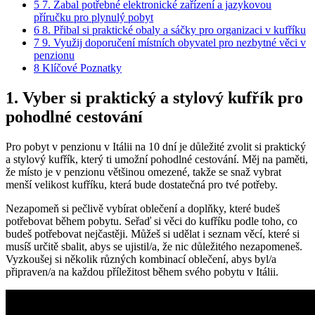
5
7. Zabal potřebné elektronické zařízení a jazykovou
příručku pro plynulý pobyt
6
8. Přibal si praktické obaly a sáčky pro organizaci v kufříku
7
9. Využij doporučení místních obyvatel pro nezbytné věci v
penzionu
8
Klíčové Poznatky
1. Vyber si praktický a stylový kufřík pro
pohodlné cestování
Pro pobyt v penzionu v Itálii na 10 dní je důležité zvolit si praktický
a stylový kufřík, který ti umožní pohodlné cestování. Měj na paměti,
že místo je v penzionu většinou omezené, takže se snaž vybrat
menší velikost kufříku, která bude dostatečná pro tvé potřeby.
Nezapomeň si pečlivě vybírat oblečení a doplňky, které budeš
potřebovat během pobytu. Seřaď si věci do kufříku podle toho, co
budeš potřebovat nejčastěji. Můžeš si udělat i seznam věcí, které si
musíš určitě sbalit, abys se ujistil/a, že nic důležitého nezapomeneš.
Vyzkoušej si několik různých kombinací oblečení, abys byl/a
připraven/a na každou příležitost během svého pobytu v Itálii.