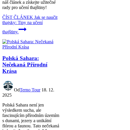
náš článek a získejte užitečné
rady pro učení thajštiny!
ČÍST ČLÁNEK
Jak se naučit
thajsky: Tipy na učení
thajštiny.
Polská Sahara:
Nečekaná Přírodní
Krása
Od
Terno Tour
18. 12.
2025
Polská Sahara není jen
výsledkem sucha, ale
fascinujícím přírodním územím
s dunami, jezery a unikátní
flórou a faunou. Tato nečekaná