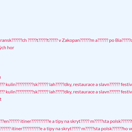
ransk??????ch ?????t?????t????? v Zakopan??????m a?????? po Bia?????
ých hor
u
? kulin??????????sk?????? lah?????dky, restaurace a slavn?????? festi
? kulin??????????sk?????? lah?????dky, restaurace a slavn?????? festi
t
g
??en?????? itiner??????????e a tipy na skryt????? m?????sta polsk????
????? itiner??????????e a tipy na skryt????? m?????sta polsk??????ho