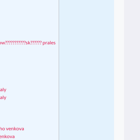
ow???????????sk?????? prales
valy
valy
??ho venkova
 venkova