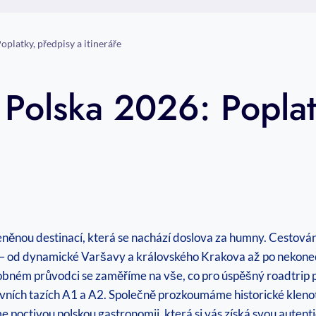
platky, předpisy a itineráře
Polska 2026: Poplat
e
doceněnou destinací, která se nachází doslova za humny. Cesto
mě – od dynamické Varšavy a královského Krakova až po nekone
obném průvodci se zaměříme na vše, co pro úspěšný roadtrip
hlavních tazích A1 a A2. Společně prozkoumáme historické klen
poctivou polskou gastronomii, která si vás získá svou autentic