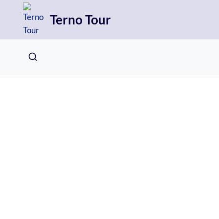
Přeskočit
Terno Tour
na
obsah