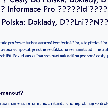
?? Informace Pro ?????idi???
olska: Doklady, D??lni??n?? 
talo pro české turisty výrazně komfortnějším, a to především d
z zbytečných pokut, je nutné se důkladně seznámit s administ
h liší. Pokud vás zajímá srovnání nákladů na podobné cesty, 
omenout?
raxi znamená, že na hranicích standardně neprobíhají kontroly