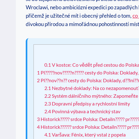
Wroclawi, nebo ambiciózní expedici po zapadlých
přičemž je užitečné mít i obecný přehled o tom,
co
divokou přírodou a mimořádnou pohostinností míst
0.1
V kostce: Co vědět před cestou do Polsk
1
Pl?????nov?????n????? cesty do Polska: Doklady, d
2
Pl??nov??n?? cesty do Polska: Doklady, d??lni??
2.1
Nezbytné doklady: Na co nezapomenout
2.2
Systém dálničního mýtného: Zapomeňte 
2.3
Dopravní předpisy a rychlostní limity
2.4
Povinná výbava a technický stav
3
Historick????? srdce Polska: Detailn????? pr??
4
Historick?????? srdce Polska: Detailn????? pr?
4.1
Varšava: Fénix, který vstal z popela