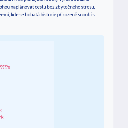
ohou naplánovat cestu bez zbytečného stresu,
emí, kde se bohatá historie přirozeně snoubí s
?????e
k
rk