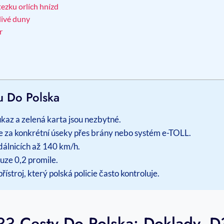
tezku orlích hnízd
livé duny
r
u Do Polska
kaz a zelená karta jsou nezbytné.
se za konkrétní úseky přes brány nebo systém e-TOLL.
dálnicích až 140 km/h.
ouze 0,2 promile.
stroj, který polská policie často kontroluje.
 Cesty Do Polska: Doklady,