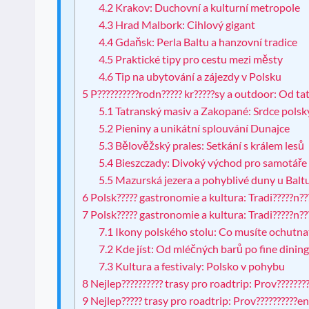
4.2
Krakov: Duchovní a kulturní metropole
4.3
Hrad Malbork: Cihlový gigant
4.4
Gdaňsk: Perla Baltu a hanzovní tradice
4.5
Praktické tipy pro cestu mezi městy
4.6
Tip na ubytování a zájezdy v Polsku
5
P??????????rodn????? kr?????sy a outdoor: Od tat
5.1
Tatranský masiv a Zakopané: Srdce polsk
5.2
Pieniny a unikátní splouvání Dunajce
5.3
Bělověžský prales: Setkání s králem lesů
5.4
Bieszczady: Divoký východ pro samotáře
5.5
Mazurská jezera a pohyblivé duny u Balt
6
Polsk????? gastronomie a kultura: Tradi?????n????
7
Polsk????? gastronomie a kultura: Tradi?????n????
7.1
Ikony polského stolu: Co musíte ochutna
7.2
Kde jíst: Od mléčných barů po fine dinin
7.3
Kultura a festivaly: Polsko v pohybu
8
Nejlep?????????? trasy pro roadtrip: Prov????????
9
Nejlep????? trasy pro roadtrip: Prov??????????en?