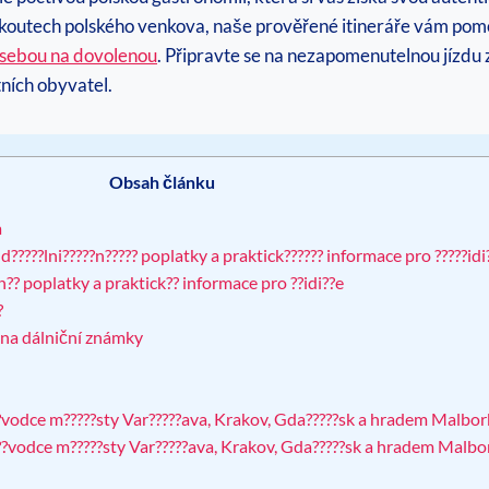
 koutech polského venkova, naše prověřené itineráře vám pom
 sebou na dovolenou
. Připravte se na nezapomenutelnou jízdu z
ních obyvatel.
Obsah článku
a
?????lni?????n????? poplatky a praktick?????? informace pro ?????idi
n?? poplatky a praktick?? informace pro ??idi??e
?
na dálniční známky
???vodce m?????sty Var?????ava, Krakov, Gda?????sk a hradem Malbor
????vodce m?????sty Var?????ava, Krakov, Gda?????sk a hradem Malbo