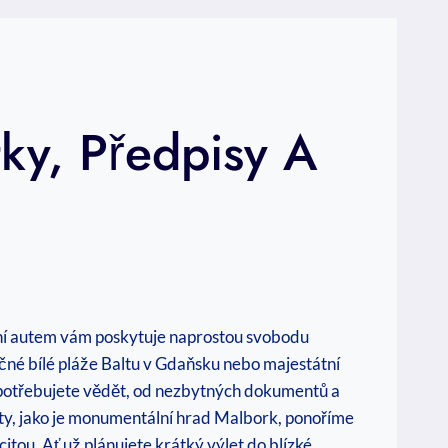
ky, Předpisy A
vání autem vám poskytuje naprostou svobodu
čné bílé pláže Baltu v Gdaňsku nebo majestátní
 potřebujete vědět, od nezbytných dokumentů a
oty, jako je monumentální hrad Malbork, ponoříme
itou. Ať už plánujete krátký výlet do blízké