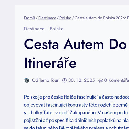
Domů
/
Destinace
/
Polsko
/
Cesta autem do Polska 2026: Po
Destinace
·
Polsko
Cesta Autem Do 
Itineráře
Od
Terno Tour
30. 12. 2025
0 Komentář
Polsko je pro české řidiče fascinující a často ne
objevovat fascinující kontrasty této rozlehlé ze
vrcholky Tater v okolí Zakopaného. V našem podr
pojištění až po specifika dálničních poplatků na 
se do tajuplného Bělověžského pralesa a ochutnáme 