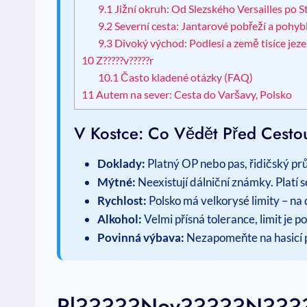
9.1
Jižní okruh: Od Slezského Versailles po S
9.2
Severní cesta: Jantarové pobřeží a pohyb
9.3
Divoký východ: Podlesí a země tisíce jeze
10
Z?????v?????r
10.1
Často kladené otázky (FAQ)
11
Autem na sever: Cesta do Varšavy, Polsko
V Kostce: Co Vědět Před Cesto
Doklady:
Platný OP nebo pas, řidičský prů
Mýtné:
Neexistují dálniční známky. Platí 
Rychlost:
Polsko má velkorysé limity – na 
Alkohol:
Velmi přísná tolerance, limit je p
Povinná výbava:
Nezapomeňte na hasicí pří
Pl?????nov?????n?????