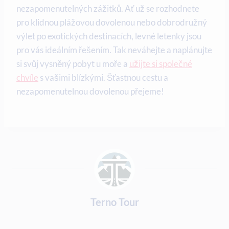
nezapomenutelných zážitků. Ať ⁤už se rozhodnete
pro klidnou ‌plážovou dovolenou ‌nebo ‍dobrodružný
výlet po⁢ exotických destinacích, levné letenky jsou
pro vás ideálním řešením. Tak neváhejte‌ a naplánujte
si svůj vysněný‌ pobyt u moře a
užijte si společné
chvíle
s vašimi blízkými. Šťastnou ‌cestu a
nezapomenutelnou dovolenou přejeme!
Terno Tour