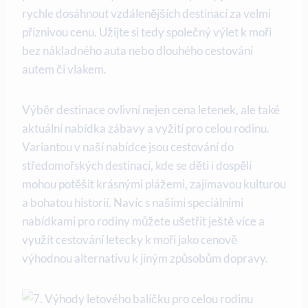
rychle ​dosáhnout vzdálenějších destinací za velmi
příznivou cenu. Užijte si tedy ‌společný ‍výlet k moři
bez⁢ nákladného auta nebo dlouhého‍ cestování
autem či vlakem.
Výběr destinace ovlivní nejen‌ cena letenek, ale také
⁣aktuální nabídka‌ zábavy a vyžití⁣ pro celou rodinu.
Variantou v naší nabídce jsou cestování do
středomořských destinací, kde se děti i dospělí
mohou ‌potěšit krásnými ⁣plážemi, zajímavou ⁤kulturou
a bohatou ⁢historií. Navíc⁢ s ​našimi⁤ speciálními
nabídkami pro rodiny můžete ušetřit ještě více a
využít⁤ cestování‌ letecky k moři jako cenově
výhodnou alternativu k jiným způsobům dopravy.