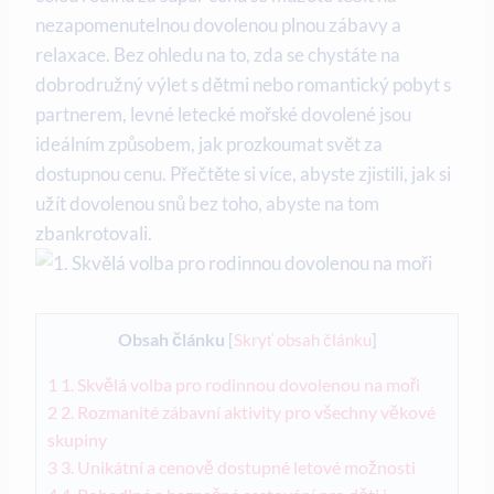
⁢nezapomenutelnou dovolenou plnou zábavy a
relaxace. Bez ohledu⁢ na to, ‌zda se chystáte na
⁤dobrodružný​ výlet s dětmi nebo romantický pobyt s
partnerem, levné letecké mořské‍ dovolené jsou⁢
ideálním způsobem, jak prozkoumat svět‌ za‍
dostupnou cenu. Přečtěte si více, abyste zjistili, jak si
užít dovolenou‌ snů bez toho, abyste na tom
zbankrotovali.
Obsah článku
[
Skryť obsah článku
]
1
1.⁢ Skvělá volba pro rodinnou ⁣dovolenou na moři
2
2. Rozmanité zábavní⁢ aktivity pro všechny věkové
skupiny
3
3.⁣ Unikátní a cenově dostupné letové možnosti