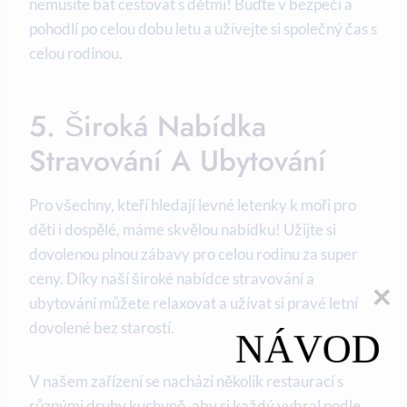
nemusíte bát cestovat s dětmi! Buďte v bezpečí a
pohodlí po celou⁢ dobu letu a užívejte si ⁣společný čas s⁣
celou rodinou.
5. Široká Nabídka‍
Stravování‌ A Ubytování
Pro všechny, kteří hledají levné⁢ letenky k moři pro
děti ​i dospělé, máme skvělou nabídku! Užijte​ si
dovolenou plnou zábavy pro celou rodinu za super
ceny. Díky naší široké nabídce stravování a
ubytování můžete ⁤relaxovat ‌a‌ užívat si pravé ‌letní
dovolené bez ‌starostí.
NÁVOD
V našem ‌zařízení se nachází několik restaurací s
různými druhy kuchyně,‍ aby si každý vybral podle