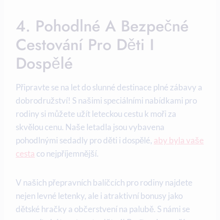
4. Pohodlné A Bezpečné
Cestování Pro ⁤děti‌ I
Dospělé
Připravte se na let do slunné destinace plné zábavy a
dobrodružství! S našimi speciálními nabídkami pro
rodiny si můžete užít leteckou cestu‍ k moři za
skvělou cenu. Naše letadla jsou vybavena
pohodlnými ⁤sedadly pro děti i dospělé, ‍
aby byla vaše
cesta
co‍ nejpříjemnější.
V našich přepravních balíčcích⁣ pro rodiny najdete
nejen levné ‍letenky, ale ⁤i ‍atraktivní bonusy jako
⁢dětské hračky‌ a občerstvení na ⁤palubě. S námi ⁤se