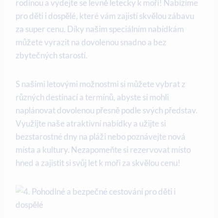
rodinou a vydejte se levně letecky k moři! Nabízíme ‌
pro děti i dospělé, které vám zajistí skvělou zábavu
za super cenu. Díky našim speciálním nabídkám
můžete vyrazit na ​dovolenou snadno a bez
zbytečných starostí.
S našimi letovými možnostmi si‍ můžete vybrat z
různých destinací a termínů, abyste si mohli
naplánovat dovolenou přesně podle svých představ.
Využijte naše atraktivní nabídky a užijte si
bezstarostné dny na pláži nebo poznávejte nová
místa a kultury. Nezapomeňte si rezervovat místo
hned a zajistit si svůj let k⁢ moři⁢ za ‍skvělou cenu!