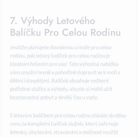
7.⁢ Výhody⁢ Letového
Balíčku Pro Celou ​rodinu
Jestliže plánujete dovolenou u moře pro celou
rodinu, ⁤pak letový balíček pro celou rodinu je
ideálním řešením pro vás! Tato výhodná nabídka
vám umožní ⁣levně ‌a ‌pohodlně dopravit se k‍ moři s
dětmi i dospělými. Balíček obsahuje veškeré
potřebné služby a výhody, ⁢abyste⁣ si⁤ mohli užít
bezstarostný pobyt a skvělý čas⁢ u vody.
S letovým balíčkem pro celou rodinu získáte skvělou
cenu za kompletní ⁢balíček služeb, který zahrnuje
letenky, ubytování, stravování a možnost využití