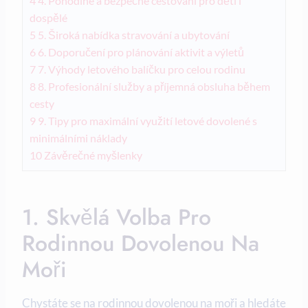
4
4. Pohodlné a bezpečné cestování pro ⁤děti‌ i
dospělé
5
5. Široká nabídka‍ stravování‌ a ubytování
6
6. Doporučení pro plánování aktivit a výletů
7
7.⁢ Výhody⁢ letového balíčku pro celou ​rodinu
8
8. Profesionální služby a příjemná obsluha během
cesty
9
9. Tipy pro maximální ‍využití letové dovolené s
minimálními náklady
10
Závěrečné⁣ myšlenky
1.⁢ Skvělá Volba Pro
Rodinnou ⁣dovolenou Na
Moři
Chystáte se na ⁢rodinnou dovolenou⁣ na moři a hledáte