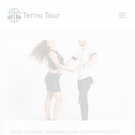
Přeskočit
na
Terno Tour
obsah
Domů
/
Dovolená
/
Dovolená u moře
/
Levně letecky k moři