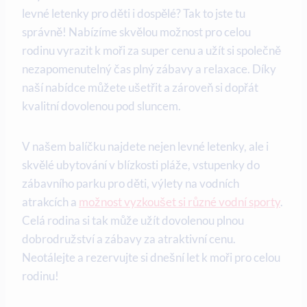
levné ​letenky pro děti i dospělé? Tak to jste⁢ tu
správně! Nabízíme skvělou možnost pro​ celou
rodinu vyrazit‌ k moři za super cenu a užít si společně⁤
nezapomenutelný čas plný zábavy a relaxace. Díky
naší nabídce můžete ušetřit a zároveň si dopřát
kvalitní dovolenou pod sluncem.
V našem​ balíčku najdete nejen levné letenky, ale i
skvělé ubytování v blízkosti pláže, vstupenky do
zábavního‍ parku pro děti, výlety na vodních
atrakcích⁢ a⁢
možnost vyzkoušet si různé vodní sporty
.
Celá‍ rodina si tak může⁤ užít dovolenou plnou
dobrodružství a zábavy za atraktivní cenu.
Neotálejte a rezervujte si dnešní let k moři pro celou
rodinu!