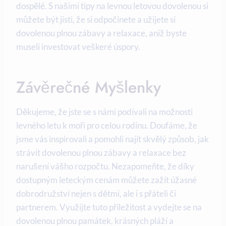
dospělé. S našimi tipy na⁤ levnou letovou dovolenou si
můžete ‍být jisti,⁤ že⁤ si odpočinete a užijete si
dovolenou plnou zábavy a relaxace, aniž byste
museli investovat veškeré úspory.
Závěrečné⁣ Myšlenky
Děkujeme, že jste se s námi podívali na možnosti⁣
levného letu k moři pro ‍celou rodinu. Doufáme, že
jsme vás​ inspirovali a⁣ pomohli najít skvělý způsob, jak
strávit dovolenou plnou zábavy​ a relaxace ⁢bez
narušení vášho rozpočtu. Nezapomeňte, že díky
dostupným leteckým cenám​ můžete zažít úžasné
dobrodružství nejen s dětmi, ale i s přáteli či
partnerem. Využijte tuto příležitost a ⁢vydejte se na
dovolenou plnou⁣ památek, krásných pláží a