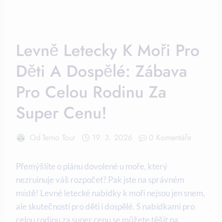
Levně Letecky K Moři Pro
Děti A Dospělé: Zábava
Pro Celou Rodinu Za
Super Cenu!
Od
Terno Tour
19. 3. 2026
0 Komentáře
Přemýšlíte o​ plánu⁢ dovolené u moře, který‍
nezruinuje váš rozpočet? Pak ⁢jste na správném
místě! Levné letecké nabídky k moři nejsou jen snem,
ale skutečností pro děti⁣ i dospělé. ‌S nabídkami pro
celou ⁣rodinu za super cenu se můžete těšit na