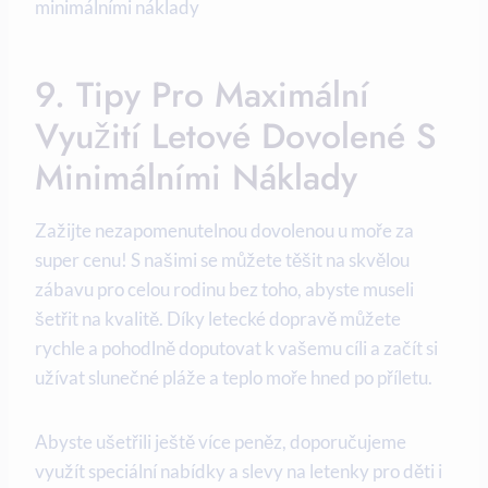
9. Tipy Pro Maximální
‍využití Letové Dovolené S
Minimálními Náklady
Zažijte ⁢nezapomenutelnou dovolenou u​ moře za
super cenu!​ S ​našimi se můžete těšit na skvělou
zábavu pro celou‌ rodinu bez toho, abyste museli
šetřit na kvalitě. Díky letecké dopravě můžete
rychle ⁤a pohodlně doputovat k vašemu cíli ‍a‌ začít si
užívat slunečné ‌pláže a teplo moře hned po příletu.
Abyste ⁢ušetřili ještě více peněz, doporučujeme
využít speciální​ nabídky a⁤ slevy na letenky ⁤pro děti i