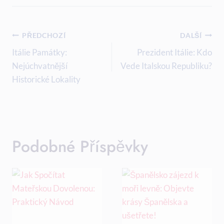
Navigace
PŘEDCHOZÍ
DALŠÍ
Pro
Itálie Památky:
Prezident Itálie: Kdo
Nejúchvatnější
Vede Italskou Republiku?
Příspěvek
Historické Lokality
Podobné Příspěvky