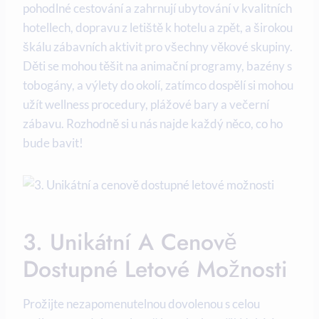
pohodlné cestování a zahrnují ubytování v kvalitních
hotellech, dopravu z​ letiště k⁤ hotelu a zpět, a širokou
škálu zábavních aktivit pro všechny věkové skupiny.
Děti se mohou⁢ těšit na animační programy, bazény s
tobogány, a ‌výlety do okolí, zatímco dospělí ​si mohou
užít wellness‌ procedury, ⁢plážové bary a večerní
zábavu. Rozhodně si ⁤u nás najde každý něco, co ho
bude bavit!
3.⁣ Unikátní A Cenově
Dostupné Letové Možnosti
Prožijte nezapomenutelnou dovolenou s celou