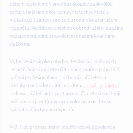
během ‌cesty k moři pro ⁣děti​ i ‌dospělé​ za skvělou
cenu! ‍S naší nabídkou levných ‍leteckých letů si
můžete užít zábavu ⁢pro celou rodinu bez narušení
‌rozpočtu. ⁣Nechte se unést do dobrodružství‍ a​ zažijte
nezapomenutelnou dovolenou s našimi kvalitními
službami.
Vyberte si⁣ z široké nabídky destinací a plážových‍
resortů, kde​ si můžete užít slunce, moře a pohodlí. S
našimi profesionálními službami a přátelskou
obsluhou se ⁣budete cítit jako doma,
ať už cestujete
s
rodinou,⁤ přáteli nebo partnerem. Zařiďte si snadněji
‍než kdykoli předtím ‍svou dovolenou a nechte se
hýčkat naším týmem expertů.