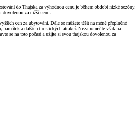
a cestování do Thajska za výhodnou cenu je během období nízké sezóny.
u dovolenou za nižší cenu.
vyšších cen za ubytování. Dále se můžete těšit na méně přeplněné
ů, památek a dalších turistických atrakcí. Nezapomeňte však na
vte se na toto počasí a užijte si svou thajskou dovolenou za