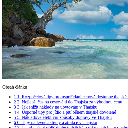
Obsah článku
1
1. Rozpočetové tipy pro uspořádání cenově dostupné thajské
2
2. Nejlepší čas na cestování do Thajska za výhodnou cenu
3
3. Jak snížit náklady na ubytování v Thajsku
4
4. Úsporné tipy pro jídlo a pití během thajské dovolené
5
5. Nákladově efektivní způsoby dopravy ve Thajsku
6
6. Tipy na levné aktivity a atrakce v Thajsku
7
7. Jak obcházet příliš drahé turistické pasti na trzích a v obc