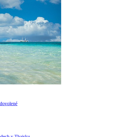
 dovolené
hodech v Thajsku