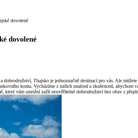
hajské dovolené
ské dovolené
í a dobrodružství, Thajsko je jednoznačně destinací pro vás. Ale můžete
ankovního konta. Vycházíme z našich znalostí a zkušeností, abychom vám 
emě, které vám umožní zažít neuvěřitelné dobrodružství bez obav z přep