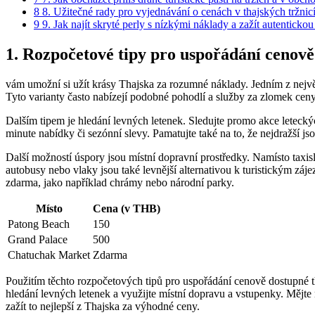
8
8. Užitečné rady pro vyjednávání o cenách v thajských tržnic
9
9. Jak najít skryté perly s nízkými náklady a zažít autenticko
1. Rozpočetové tipy pro uspořádání cenově
vám umožní si užít krásy Thajska za rozumné náklady. Jedním z největ
Tyto varianty často nabízejí podobné pohodlí a služby za zlomek ceny.
Dalším tipem je hledání levných letenek. Sledujte promo akce leteckýc
minute nabídky či sezónní slevy. Pamatujte také na to, že nejdražší j
Další možností úspory jsou místní dopravní prostředky. Namísto taxis
autobusy nebo vlaky jsou také levnější alternativou k turistickým záj
zdarma, jako například chrámy nebo národní parky.
Místo
Cena (v THB)
Patong Beach
150
Grand Palace
500
Chatuchak Market
Zdarma
Použitím těchto rozpočetových tipů pro uspořádání cenově dostupné th
hledání levných letenek a využijte místní dopravu a vstupenky. Mějte
zažít to nejlepší z Thajska za výhodné ceny.