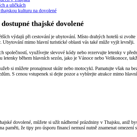
ích a uličkách
u thajskou kulturu na dovolené
 dostupné thajské dovolené
ších výdajů při cestování je ubytování. Místo drahých hotelů si zvolte 
 Ubytování mimo hlavní turistické oblasti vás také může vyjít levněji.
h společností, využívejte slevové kódy nebo rezervujte letenky v předst
sou letenky během hlavních sezón, jako je Vánoce nebo Velikonoce, takž
lužeb si můžete pronajmout skútr nebo motocykl. Pamatujte však na bezp
ezdům. S cenou vstupenek si dejte pozor a vybírejte atrakce mimo hlavní
ajské dovolené, můžete si užít nádherné prázdniny v Thajsku, aniž byste
 na paměti, že tipy pro úsporu financí nemusí nutně znamenat omezení 