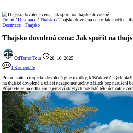
Domů
/
Destinace
/
Thajsko
/
Thajsko dovolená cena: Jak spořit na t
Destinace
·
Thajsko
Thajsko dovolená cena: Jak spořit na thaj
Od
Terno Tour
28. 10. 2025
0 Komentáře
Pokud sníte o tropické dovolené plné exotiky, křišťálově čistých pláž
na thajské dovolené a užít si nezapomenutelný zážitek bez narušení b
Připravte se na odhalení tajemství skrytých pokladů této úchvatné z