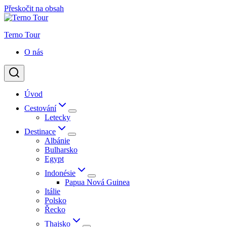
Přeskočit na obsah
Terno Tour
O nás
Úvod
Cestování
Letecky
Destinace
Albánie
Bulharsko
Egypt
Indonésie
Papua Nová Guinea
Itálie
Polsko
Řecko
Thajsko