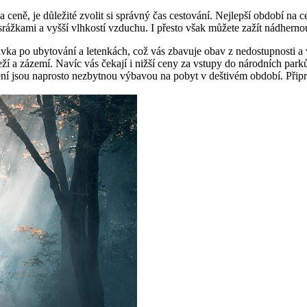
a ceně, je důležité zvolit si správný čas cestování. Nejlepší období n
srážkami a vyšší vlhkostí vzduchu. I přesto však můžete zažít nádherno
vka po ubytování a letenkách, což vás zbavuje obav z nedostupnosti a 
eží a zázemí. Navíc vás čekají i nižší ceny za vstupy do národních park
ení jsou naprosto nezbytnou výbavou na pobyt v deštivém období. Připra