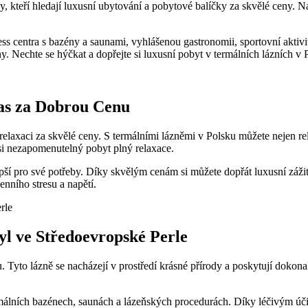
ky, kteří hledají luxusní ubytování a ⁣pobytové balíčky za skvělé ceny.
lness centra s​ bazény a saunami, vyhlášenou gastronomii, sportovní a
y. Nechte ⁣se hýčkat a dopřejte si luxusní pobyt​ v termálních lázních v 
Čas za Dobrou Cenu
í relaxaci ⁤za ‍skvělé ceny. S termálními lázněmi v Polsku můžete nejen re
si nezapomenutelný pobyt ⁤plný relaxace.
jlepší pro své potřeby. Díky skvělým cenám si můžete dopřát luxusní zážit
nního stresu a ⁤napětí.
tyl ve Středoevropské Perle
lsku. Tyto lázně se nacházejí v prostředí krásné ​přírody a poskytují do
 termálních bazénech, saunách a lázeňských procedurách. Díky léčivým úč