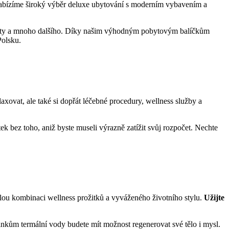
 Nabízíme široký‍ výběr deluxe ubytování s moderním‍ vybavením ⁢a
ktivity a mnoho ⁣dalšího. Díky našim výhodným pobytovým balíčkům
Polsku.
laxovat, ale také si ⁢dopřát léčebné procedury, wellness služby a
ek bez toho, aniž byste museli výrazně zatížit svůj rozpočet. Nechte‍
konalou kombinaci wellness prožitků a vyváženého životního stylu.
Užijte
inkům termální vody budete mít možnost regenerovat své tělo⁤ i ‍mysl.