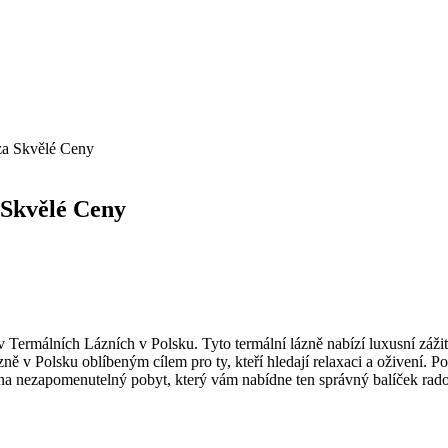
 za Skvělé Ceny
 Skvělé Ceny
v Termálních Lázních ​v Polsku. Tyto ‌termální lázně nabízí luxusní zážitek 
v Polsku oblíbeným cílem pro ty, kteří hledají relaxaci ​a oživení. P
 na nezapomenutelný pobyt, který vám nabídne ten správný balíček rados