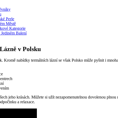
ěvníky
u
ské Perle
ském Městě
ěkové Kategorie
v Jediném Balení
 Lázně v Polsku
k. Kromě nabídky termálních lázní se však Polsko může ​pyšnit i mnoha d
ce
centrech
zní
avením
všech jeho krásách. Můžete si⁤ užít nezapomenutelnou dovolenou plnou r
 odpočinku a relaxace.