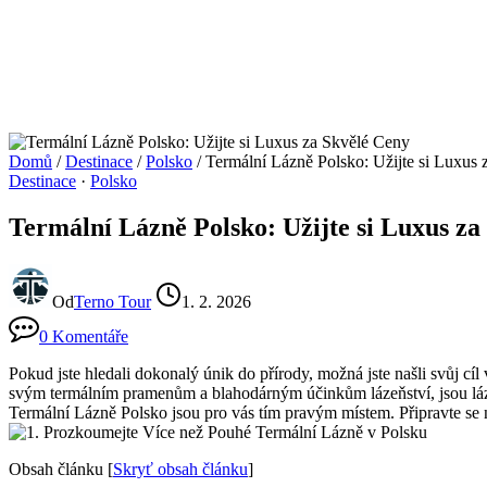
Domů
/
Destinace
/
Polsko
/
Termální Lázně Polsko: Užijte si Luxus
Destinace
·
Polsko
Termální Lázně Polsko: Užijte si Luxus za
Od
Terno Tour
1. 2. 2026
0 Komentáře
Pokud jste ‌hledali dokonalý únik do přírody, možná ‌jste našli svůj cíl 
svým termálním pramenům a blahodárným účinkům lázeňství, jsou lázně 
Termální Lázně Polsko jsou pro⁤ vás tím pravým místem. Připravte‌ se
Obsah článku
[
Skryť obsah článku
]