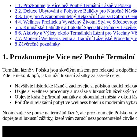
1
1. Prozkoumejte Více než Pouhé ‌Termální Lázně v Polsku
2
2. Deluxe Ubytování ⁣a Pobytové Balíčky pro Náročné Návšt
3
3. Tipy pro Nezapomenutelný Relaxační ‍Čas za Dobrou Cen
4
4. Wellness Prožitek a Vyvážený Životní Styl ve Středoevrop
5
5. Kulinářské Lahůdky ‍a Lokální ‍Speciality Přímo⁤ v Lázeň
6
6. Aktivity a Výlety okolo Termálních ‌Lázní pro Všechny V
7
7. Moderní Wellness Centra a Tradiční Lázeňské Procedury ⁤
8
Závěrečné poznámky
1. Prozkoumejte Více než Pouhé ‌Termální
Termální lázně v Polsku jsou‍ skvělým místem pro‍ relaxaci a odpočine
Zde je několik tipů, jak si ⁢užít luxusní zážitky za skvělé ceny:
Navštivte historické lázně a zachovejte si polskou tradici⁣ relaxa
Užijte si wellness procedury a masáže v ⁤luxusních ⁤lázeňských 
Objevte‌ krásné přírodní‍ památky ⁤a okouzlující města v okolí ⁢lá
Pořiďte⁤ si relaxační pobyt ve wellness hotelu s moderním vyb
Neomezujte se pouze na termální lázně, ale prozkoumejte⁢ Polsko ⁢ve 
dopřejte si luxusní zážitky, které vám zaručí nezapomenutelné ⁢chvíle