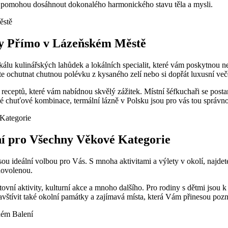
vám pomohou dosáhnout dokonalého harmonického stavu těla a mysli.
ity Přímo⁤ v Lázeňském Městě
škálu kulinářských lahůdek a lokálních specialit, které vám⁣ poskytno
te ochutnat chutnou polévku z⁣ kysaného⁤ zelí nebo si dopřát ⁢luxusní ve
eceptů, které vám ⁤nabídnou ⁢skvělý zážitek. Místní⁤ šéfkuchaři se post
é chuťové kombinace, termální lázně v Polsku jsou pro vás tou ⁤správn
zní pro Všechny Věkové Kategorie
ou​ ideální volbou pro Vás. S mnoha aktivitami‍ a výlety v okolí, najd
 dovolenou.
ovní aktivity, kulturní akce a mnoho dalšího. Pro rodiny s⁤ dětmi jsou‍ 
štívit také okolní památky a zajímavá místa, která Vám přinesou poznán