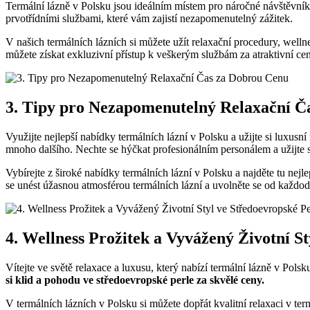
Termální lázně v Polsku jsou ideálním⁤ místem ​pro náročné⁤ návštěvní
prvotřídními ‌službami, které⁣ vám zajistí nezapomenutelný zážitek.
V našich termálních lázních si můžete užít relaxační procedury, wel
⁢můžete získat exkluzivní přístup k veškerým službám ⁢za atraktivní cen
3. Tipy pro Nezapomenutelný Relaxační ‍
Využijte nejlepší nabídky ‍termálních lázní‌ v Polsku a užijte si luxusn
mnoho ⁤dalšího. Nechte se hýčkat profesionálním personálem a užijte 
Vybírejte z ⁤široké nabídky termálních lázní ​v Polsku a najděte tu ne
se unést úžasnou ⁣atmosférou termálních lázní a uvolněte ​se od každode
4. Wellness Prožitek a Vyvážený Životní S
Vítejte ve světě⁤ relaxace a luxusu, který nabízí termální⁢ lázně v Po
⁤si klid a pohodu ve středoevropské perle za skvělé ceny.
V termálních‍ lázních v Polsku si‍ můžete dopřát⁤ kvalitní relaxaci v