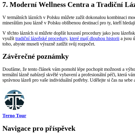
7. Moderní Wellness Centra a Tradiční Lá
V termálních lázních v⁢ Polsku můžete zažít dokonalou kombinaci mod
minerálům jsou lázně ⁢v Polsku oblíbenou destinací pro ty, kteří hleda
V těchto lázních si⁤ můžete dopřát luxusní procedury⁤ jako jsou lázeňs
⁣využít
tradiční lázeňské procedury
,
které mají dlouhou​ historii
a jsou 
‍toho, abyste museli výrazně zatížit svůj rozpočet.
Závěrečné poznámky
Doufáme, že tento článek vám pomohl lépe pochopit možnosti a výhody⁤ 
termální lázně nabízejí skvělé‍ vybavení a profesionální ​péči, která 
správnou lázeň pro vaše individuální potřeby. Udělejte si čas na⁣ sebe 
Terno Tour
Navigace pro příspěvek