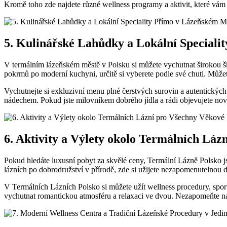
Kromě toho zde ‌najdete různé wellness⁣ programy ⁣a aktivit, které 
5. Kulinářské Lahůdky ‍a Lokální ‍Special
V termálním⁤ lázeňském městě ⁤v Polsku si⁤ můžete vychutnat širokou 
pokrmů po​ moderní kuchyni, určitě si vyberete ⁢podle ⁣své chuti. Může
Vychutnejte si exkluzivní menu plné čerstvých surovin a autentických r
nádechem.​ Pokud jste milovníkem dobrého jídla a rádi objevujete nov
6. Aktivity a Výlety okolo Termálních ‌Lá
Pokud hledáte luxusní pobyt za skvělé ​ceny, Termální Lázně Polsko js
lázních⁤ po ‍dobrodružství v přírodě, zde si užijete nezapomenutelnou
V Termálních Lázních Polsko ⁤si můžete užít wellness procedury, sport
vychutnat romantickou ‍atmosféru a relaxaci ve dvou. Nezapomeňte nav