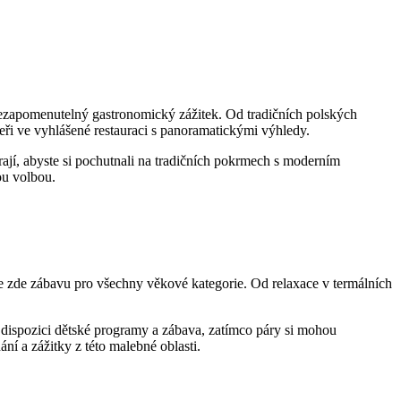
u nezapomenutelný gastronomický zážitek. Od tradičních polských
čeři ve ​vyhlášené restauraci s panoramatickými výhledy.
arají, abyste si pochutnali na tradičních pokrmech s moderním
ou volbou.
ete zde zábavu pro všechny věkové kategorie. Od relaxace v termálních
k dispozici dětské programy a zábava, ​zatímco páry si mohou
í a zážitky z této malebné oblasti.