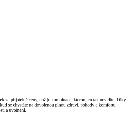
za přijatelné ‍ceny, což je ⁣kombinace, ​kterou⁢ jen‍ tak nevidíte. ⁤Díky
okud se chystáte​ na dovolenou plnou zdraví, pohody a komfortu,
ti a uvolnění.