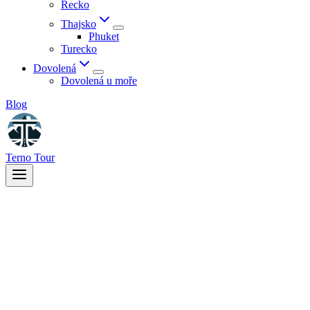
Řecko
Thajsko
Phuket
Turecko
Dovolená
Dovolená u moře
Blog
Terno Tour