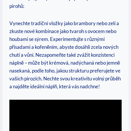
pirohů:
Vynechte tradiční vložky jako brambory nebo zelí a
zkuste nové kombinace jako tvaroh s ovocem nebo
houbami se sýrem. Experimentujte s různými
přísadami a kořeněním, abyste dosáhli zcela nových
chutí a vůní. Nezapomeňte také zvážit konzistenci
náplně – může být krémová, nadýchaná nebo jemně
nasekaná, podle toho, jakou strukturu preferujete ve
vašich pirozích. Nechte svou kreativitu volný průběh
a najděte ideální náplň, která vás nadchne!