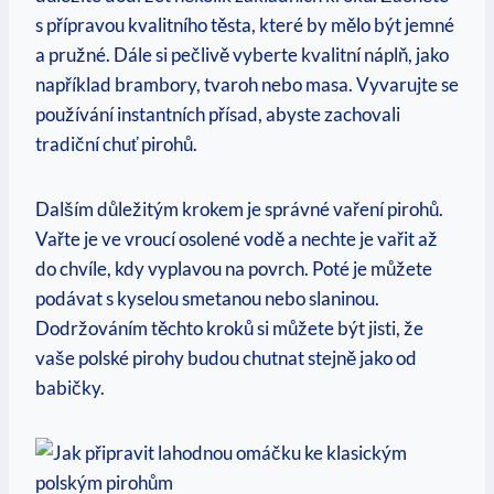
s přípravou kvalitního těsta, které by mělo být jemné
a pružné. Dále si pečlivě vyberte kvalitní náplň, jako
například brambory, tvaroh nebo masa. Vyvarujte se
používání instantních přísad, abyste zachovali
tradiční chuť pirohů.
Dalším důležitým krokem je správné vaření pirohů.
Vařte je ve vroucí osolené vodě a nechte je vařit až
do chvíle, kdy vyplavou na povrch. Poté je můžete
podávat s kyselou smetanou nebo slaninou.
Dodržováním těchto kroků si můžete být jisti, že
vaše polské pirohy budou chutnat stejně jako od
babičky.