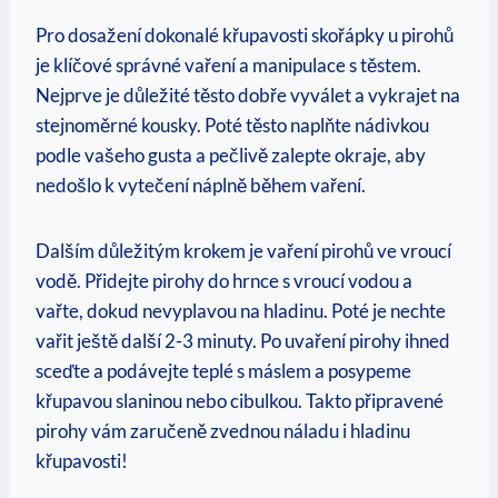
Pro dosažení dokonalé křupavosti skořápky u pirohů
je klíčové správné vaření a manipulace s těstem.
Nejprve je důležité těsto dobře vyválet a vykrajet na
stejnoměrné kousky. Poté těsto naplňte nádivkou
podle vašeho gusta a pečlivě zalepte okraje, aby
nedošlo k vytečení náplně během vaření.
Dalším důležitým krokem je vaření pirohů ve vroucí
vodě. Přidejte pirohy do hrnce s vroucí vodou a
vařte, dokud nevyplavou na hladinu. Poté je nechte
vařit ještě další 2-3 minuty. Po uvaření pirohy ihned
sceďte a podávejte teplé s máslem a posypeme
křupavou slaninou nebo cibulkou. Takto připravené
pirohy vám zaručeně zvednou náladu i hladinu
křupavosti!