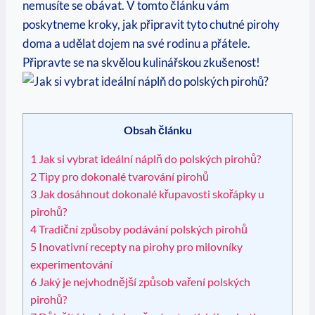
nemusíte se obávat. V tomto článku vám
poskytneme kroky, jak připravit tyto chutné pirohy
doma a udělat dojem na své rodinu a přátele.
Připravte se na skvělou kulinářskou zkušenost!
Obsah článku
1
Jak si vybrat ideální náplň do polských pirohů?
2
Tipy pro dokonalé tvarování pirohů
3
Jak dosáhnout dokonalé křupavosti skořápky u
pirohů?
4
Tradiční způsoby podávání polských pirohů
5
Inovativní recepty na pirohy pro milovníky
experimentování
6
Jaký je nejvhodnější způsob vaření polských
pirohů?