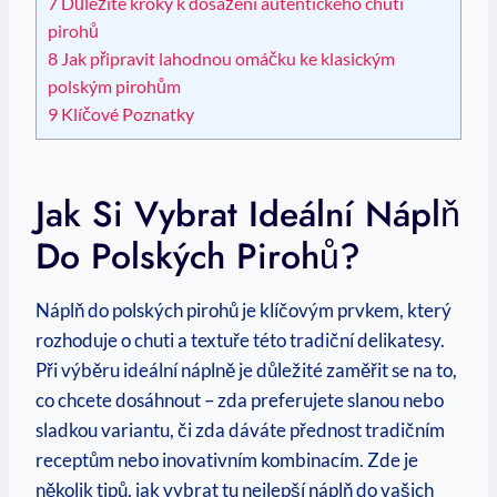
7
Důležité kroky k dosažení autentického chuti
pirohů
8
Jak připravit lahodnou omáčku ke klasickým
polským pirohům
9
Klíčové Poznatky
Jak Si Vybrat Ideální Náplň
Do Polských Pirohů?
Náplň do polských pirohů je klíčovým prvkem, který
rozhoduje o chuti a textuře této tradiční delikatesy.
Při výběru ideální náplně je důležité zaměřit se na to,
co chcete dosáhnout – zda preferujete slanou nebo
sladkou variantu, či zda dáváte přednost tradičním
receptům nebo inovativním kombinacím. Zde je
několik tipů, jak vybrat tu nejlepší náplň do vašich