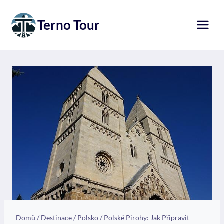
Přeskočit
na
Terno Tour
obsah
Domů
/
Destinace
/
Polsko
/
Polské Pirohy: Jak Připravit