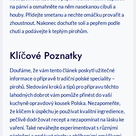
na pánvi a osmahněte na něm nasekanou cibuli a
houby. Přidejte smetanu a nechte omáčku provařit a
zhoustnout. Nakonec dochuťte solí a pepřem podle
chuti a podávejte k teplým pirohům.
Klíčové Poznatky
Doufáme, že vám tento článek poskytl užitečné
informace o přípravě tradiční polské speciality –
pirohů. Sledování kroků a tipů pro přípravu těchto
lahodných dobrot vám pomůže přinést do vaší
kuchyně opravdový kousek Polska. Nezapomeňte,
že klíčem k úspěchu je používat kvalitní ingredience,
pečlivě dodržovat recept a nezapomínat na lásku ke
vaření. Také neváhejte experimentovat s různými
náplněmi a podávat pirohy s oblíbenými omáčkami