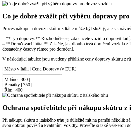
Co je dobré zvážit při výběru dopravy pro
Proces nákupu a dovozu skútru z Itálie může být složitý, ale s správn
– **Typ dopravy:** Rozhodněte se, zda chcete vozidlo dopravit lodí
– **Doručovací lhůta:** Zjistěte, jak dlouho trvá doručení vozidla z 
dostatečný časový rámec pro doručení.
V následující tabulce jsou uvedeny přibližné ceny dopravy skútru z r
| Město v Itálii | Cena Dopravy (v EUR) |
|—————|———————-|
| Miláno | 300 |
| Benátky | 350 |
| Řím | 400 |
Ochrana spotřebitele při nákupu skútru z 
Při nákupu skútru z italského trhu je důležité mít na paměti několik 
svou dobrou pověstí a kvalitními vozidly. Prověřte si také veškerou d