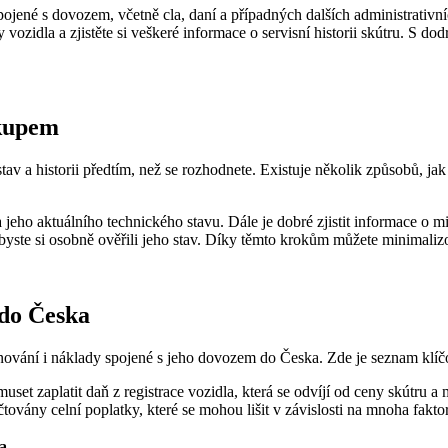
spojené s dovozem, včetně cla, daní a případných dalších administrativ
 vozidla a zjistěte si veškeré informace o servisní historii skútru. S d
ákupem
 stav a historii předtím, než se rozhodnete. Existuje několik způsobů, jak
la jeho aktuálního technického stavu. Dále je dobré zjistit informace o
u, abyste si osobně ověřili jeho stav. Díky těmto krokům můžete minimali
 do Česka
plánování i náklady spojené s jeho dovozem do Česka. Zde je seznam klí
set zaplatit daň z registrace vozidla, která se odvíjí od ceny skútru 
továny celní poplatky, které se mohou lišit v závislosti na mnoha fakto
a