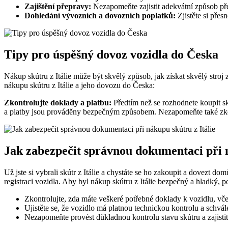
Zajištění přepravy:
Nezapomeňte zajistit adekvátní způsob přep
Dohledání vývozních a dovozních poplatků:
Zjistěte si přes
Tipy pro úspěšný dovoz vozidla do Česka
Nákup skútru z Itálie může být skvělý způsob, jak získat skvělý stroj 
nákupu skútru z Itálie a jeho dovozu do Česka:
Zkontrolujte doklady a platbu:
Předtím než se rozhodnete koupit sk
a platby jsou prováděny bezpečným způsobem. Nezapomeňte také zkontr
Jak zabezpečit správnou dokumentaci při n
Už jste si vybrali skútr z Itálie a chystáte se ho zakoupit a dovezt 
registraci vozidla. Aby byl nákup skútru z Itálie bezpečný a hladký, po
Zkontrolujte, zda máte veškeré potřebné doklady k vozidlu, vč
Ujistěte se, že vozidlo má platnou technickou kontrolu a schvál
Nezapomeňte provést důkladnou kontrolu stavu skútru a zajistit