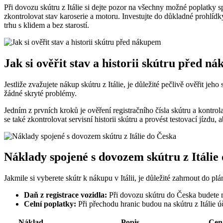
Při dovozu skútru z Itálie si dejte pozor na všechny možné poplatky 
zkontrolovat stav karoserie a motoru. Investujte do důkladné prohlídky
trhu s klidem a bez starostí.
Jak si ověřit stav a historii skútru před n
Jestliže zvažujete nákup skútru z Itálie, je důležité pečlivě ověřit jeho
žádné skryté problémy.
Jedním z prvních kroků je ověření registračního čísla skútru a kontro
se také zkontrolovat servisní historii skútru a provést testovací jízd
Náklady spojené s dovozem skútru z Itálie
Jakmile si vyberete skútr k nákupu v Itálii, je důležité zahrnout do 
Daň z registrace vozidla:
Při dovozu skútru do Česka budete mu
Celní poplatky:
Při přechodu hranic budou na skútru z Itálie úč
Náklad
Popis
Cen