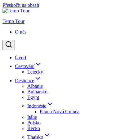
Přeskočit na obsah
Terno Tour
O nás
Úvod
Cestování
Letecky
Destinace
Albánie
Bulharsko
Egypt
Indonésie
Papua Nová Guinea
Itálie
Polsko
Řecko
Thajsko