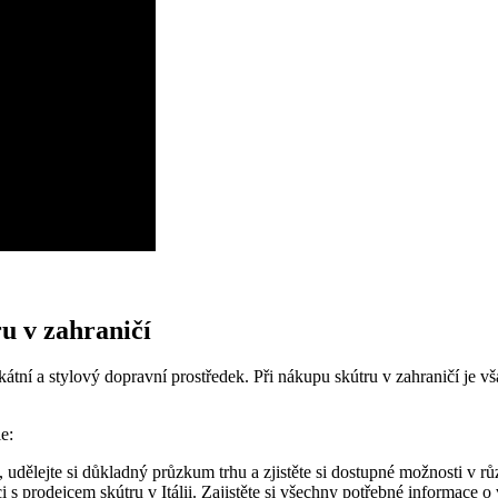
u v zahraničí
ikátní a stylový dopravní prostředek. Při nákupu skútru v zahraničí je v
e:
udělejte si důkladný průzkum trhu a zjistěte si dostupné možnosti v růz
 prodejcem skútru v Itálii. Zajistěte si všechny potřebné informace o vo