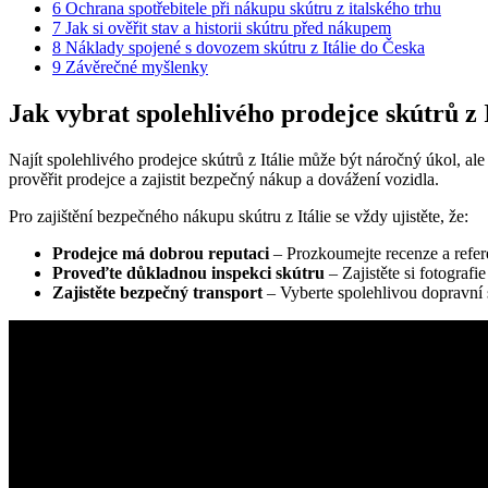
6
Ochrana spotřebitele při nákupu skútru z italského trhu
7
Jak si ověřit stav a historii skútru před nákupem
8
Náklady spojené s dovozem skútru z Itálie do Česka
9
Závěrečné myšlenky
Jak vybrat spolehlivého prodejce skútrů z I
Najít spolehlivého prodejce skútrů z Itálie může být náročný úkol, ale
prověřit prodejce a zajistit bezpečný nákup a dovážení vozidla.
Pro zajištění bezpečného nákupu skútru z Itálie se vždy ujistěte, že:
Prodejce má dobrou reputaci
– Prozkoumejte recenze a refere
Proveďte důkladnou inspekci skútru
– Zajistěte si fotograf
Zajistěte bezpečný transport
– Vyberte spolehlivou dopravní 