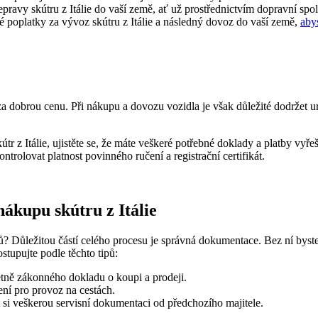
ravy skútru z Itálie do vaší země, ať už prostřednictvím dopravní spol
né poplatky za vývoz skútru z Itálie a následný dovoz do vaší země,
aby
za dobrou cenu. Při nákupu a dovozu vozidla je však důležité dodržet urči
útr z Itálie, ujistěte se, že máte veškeré potřebné doklady a platby v
olovat platnost povinného ručení a registrační certifikát.
ákupu skútru z Itálie
domů? Důležitou částí celého procesu je správná dokumentace. Bez ní bys
stupujte podle těchto tipů:
etně zákonného dokladu o koupi a prodeji.
ení pro provoz na cestách.
 si veškerou servisní dokumentaci od předchozího majitele.