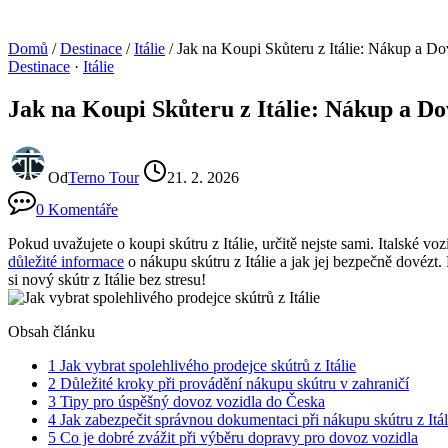
Domů
/
Destinace
/
Itálie
/
Jak na Koupi Skůteru z Itálie: Nákup a D
Destinace
·
Itálie
Jak na Koupi Skůteru z Itálie: Nákup a Do
Od
Terno Tour
21. 2. 2026
0 Komentáře
Pokud uvažujete o koupi skútru z Itálie, určitě nejste sami. Italské v
důležité informace
o nákupu skútru z Itálie a jak jej bezpečně dovézt. 
si nový skútr z Itálie bez stresu!
Obsah článku
1
Jak vybrat spolehlivého prodejce skútrů z Itálie
2
Důležité kroky při provádění nákupu skútru v zahraničí
3
Tipy pro úspěšný dovoz vozidla do Česka
4
Jak zabezpečit správnou dokumentaci při nákupu skútru z Itál
5
Co je dobré zvážit při výběru dopravy pro dovoz vozidla