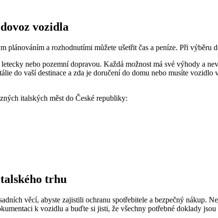
 dovoz vozidla
ým plánováním a rozhodnutími můžete ušetřit čas a peníze. Při výběru do
, letecky nebo pozemní dopravou. Každá možnost má své výhody a nevý
Itálie do vaší destinace a zda je doručení do domu nebo musíte vozidlo
ůzných italských měst do České republiky:
italského trhu
zásadních věcí, abyste zajistili ochranu spotřebitele a bezpečný nákup. 
okumentaci k vozidlu a buďte si jisti, že všechny potřebné doklady jsou