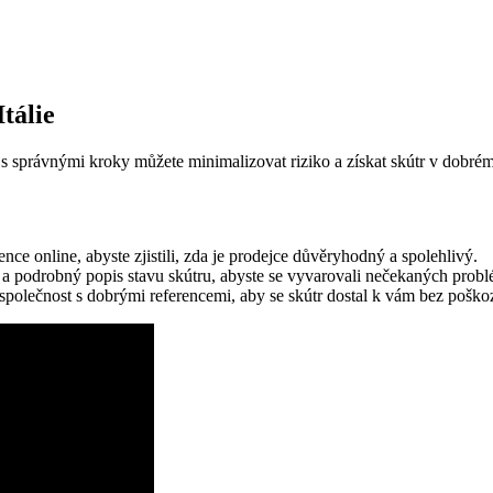
tálie
 s správnými kroky můžete minimalizovat riziko a získat skútr v dobrém 
nce online, abyste zjistili, zda je prodejce důvěryhodný a spolehlivý.
ie a podrobný popis stavu skútru, abyste se vyvarovali nečekaných pro
společnost s dobrými referencemi, aby se skútr dostal k vám bez poško