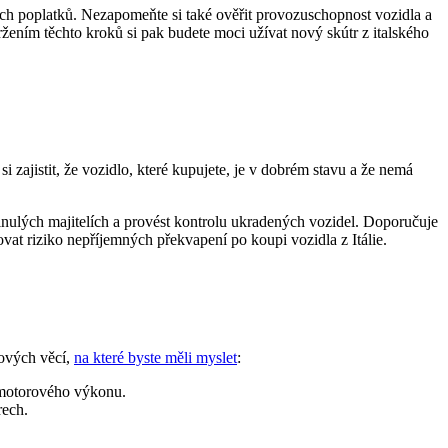
ních poplatků. Nezapomeňte si také ověřit provozuschopnost vozidla a
održením těchto kroků si pak budete moci užívat nový skútr z italského
 si zajistit, že vozidlo, které kupujete, je v dobrém stavu a že nemá
 minulých majitelích a provést kontrolu ukradených vozidel. Doporučuje
zovat riziko nepříjemných překvapení po koupi vozidla z Itálie.
čových věcí,
na které byste měli myslet
:
a motorového výkonu.
rech.