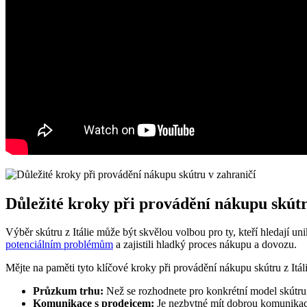
Důležité kroky při provádění nákupu skútr
Výběr skútru z Itálie může být skvělou volbou pro ty, kteří hledají un
potenciálním problémům
a zajistili hladký proces nákupu a dovozu.
Mějte na paměti tyto klíčové kroky při provádění nákupu skútru z Itáli
Průzkum trhu:
Než se rozhodnete pro konkrétní model skútru, 
Komunikace s prodejcem:
Je nezbytné mít dobrou komunikaci s