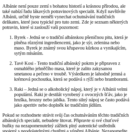
Albánie není ‌pouze ⁢zemí s bohatou historií a‌ krásnou přírodou, ale
také nabízí‍ řadu lákavých potravinových specialit. Když navštívíte
Albánii, určitě byste​ neměli vynechat ​ochutnávání tradičních
delikates, které jsou ⁢typické ⁤pro ​tuto‍ zemi. Zde je seznam některých
⁤potravin, které⁢ si zaslouží vaši pozornost:
Byrek ​- Jedná ​se o tradiční⁣ albánskou⁢ pšeničnou pitu, ⁣která je
plněna různými ⁤ingrediencemi, ​jako ‍je⁤ sýr, zelenina nebo⁤
maso. Byrek je známý svou křupavou kůrkou‍ a‍ vynikajícím,
sytým mlsáním.
Tavë⁢ Kosi‍ -⁢ Tento ‍tradiční albánský pokrm je připraven z⁤
osmahlého​ jehněčího masa, které je zalito zakysanou
⁣smetanou a pečeno ⁢v⁢ troubě. ⁣Výsledkem je lahodně ‌jemná a
krémová pochoutka, která ​se podává s ⁤rýží nebo bramborami.
Raki‍ – Jedná se o alkoholický nápoj, který je ‌v Albánii velmi
populární. Raki je destilát vyrobený‍ z⁣ ovocných ‌šťáv, jako‌ je
hruška, hrozny nebo jablka. Tento silný nápoj se často podává
jako aperitiv nebo doplněk ⁤ke ⁣tradičním⁤ jídlům.
Pokud se⁢ rozhodnete ‍strávit svůj ‌čas ochutnáváním těchto tradičních
albánských specialit,⁢ nebudete litovat. Připravte si své chuťové
buňky na ‌nezapomenutelný ​zážitek plný autentické ustředník
spojený ​s⁣ neodolatelnými chutěmi a vůněmi Albánie. Nezapomeňte