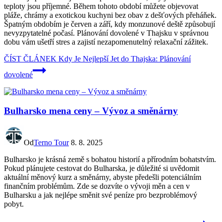
teploty jsou příjemné. Během tohoto období můžete objevovat
pláže, chrámy a exotickou kuchyni bez obav z dešťových přeháňek.
Špatným obdobím je červen a září, kdy monzunové deště způsobují
nevyzpytatelné počasí. Plánování dovolené v Thajsku v správnou
dobu vám ušetří stres a zajistí nezapomenutelný relaxační zážitek.
ČÍST ČLÁNEK
Kdy Je Nejlepší Jet do Thajska: Plánování
dovolené
Bulharsko mena ceny – Vývoz a směnárny
Od
Terno Tour
8. 8. 2025
Bulharsko je krásná země s bohatou historií a přírodním bohatstvím.
Pokud plánujete cestovat do Bulharska, je důležité si uvědomit
aktuální měnový kurz a směnárny, abyste předešli potenciálním
finančním problémům. Zde se dozvíte o vývoji měn a cen v
Bulharsku a jak nejlépe směnit své peníze pro bezproblémový
pobyt.