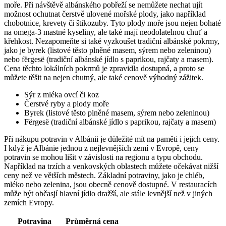
moře. Při návštěvě albánského pobřeží⁢ se ‌nemůžete nechat ujít
možnost ochutnat čerstvě ulovené mořské plody, jako například
chobotnice, krevety ⁤či štikozuby. Tyto plody moře jsou nejen bohaté⁣
na omega-3 mastné ‍kyseliny,‌ ale ⁤také mají neodolatelnou chuť a
křehkost. Nezapomeňte⁣ si také vyzkoušet tradiční albánské pokrmy,
jako je byrek (listové‌ těsto plněné masem, sýrem nebo zeleninou)
nebo fërgesë (tradiční albánské jídlo s⁤ paprikou, rajčaty a masem).
Cena těchto lokálních pokrmů je zpravidla⁣ dostupná, a proto se
můžete těšit na nejen chutný, ale také⁤ cenově výhodný zážitek.
Sýr z mléka ovcí ⁤či koz
Čerstvé ryby ​a plody moře
Byrek (listové těsto plněné⁤ masem, sýrem nebo zeleninou)
Fërgesë⁢ (tradiční⁤ albánské ​jídlo s paprikou, rajčaty‍ a masem)
Při nákupu potravin v Albánii je důležité ⁢mít na paměti‌ i‌ jejich ceny.
I když je Albánie jednou z nejlevnějších zemí v Evropě, ⁤ceny
potravin se mohou‌ lišit v závislosti na‍ regionu a typu ​obchodu.
‍Například na trzích ‍a venkovských oblastech můžete ⁤očekávat nižší⁣
ceny než ve větších městech. Základní potraviny, jako ​je chléb,
mléko nebo zelenina, jsou‌ obecně cenově dostupné. V restauracích
může ⁣být​ občasjí ‌hlavní jídlo ​dražší, ale​ stále levnější než v jiných
zemích⁢ Evropy.
Potravina
Průměrná‍ cena