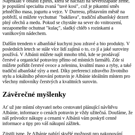
Například v oblasti Epirus, která se ‌nachází na ‌severozápadě země,⁤
je populární specialita zvaná "tavë ⁤kosi", což ‍je pikantní ⁣směs
jehněčího masa,​ jogurtu a vejce. V ‌Durresu, ⁤přístavním ⁢městě ⁤na
pobřeží,‍ si ⁢můžete vychutnat ⁤ "bakllava",⁤ tradiční albanšský⁣ dezert
plný ořechů⁤ a⁤ medu. Pokud ‍se chystáte​ na sever do vnitrozemí,
nezapomeňte ochutnat "kulaç", sladký chléb s‍ rozinkami a
vanilkovým nádechem.
Dalším trendem v albanšské kuchyni jsou zdravé a bio⁤ produkty. V
⁢posledních ⁤letech‍ se stále více⁣ lidí​ zajímá o to, co‍ jí​ a ⁣jaké suroviny
používá. V Albánii ​můžete‍ najít mnoho trhů, kde se prodávají​
čerstvé ‌a organické potraviny přímo‍ od místních farmářů. Zde si
⁢můžete pořídit čerstvé ovoce a zeleninu,‌ kvalitní maso a ryby, a také
tradiční albanšské sýry a‌ med. Díky preferenci zdravého ⁢životního
⁤stylu a ⁢lokálního pěstování potravin je⁤ Albánie ideálním místem pro
všechny milovníky čerstvých a ⁤kvalitních⁤ surovin. ⁤
Závěrečné myšlenky
Ať‌ už jste místní obyvatel nebo cestovatel plánující návštěvu
Albánie, informace ‍o cenách⁤ potravin je vždy⁣ užitečná. Doufáme,⁣ že
náš průvodce nákupy a cenami v Albánii vám poskytl cenné
⁢informace⁢ a tipy pro​ váš nákupní ‍zážitek.
Zjistili jsme, že Albánie nabízí skvělé možnosti ⁢pro nakupování⁤