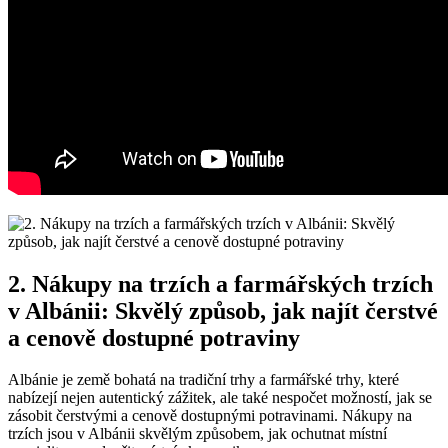
2. Nákupy na trzích a farmářských ⁣trzích
⁣v Albánii: ​Skvělý způsob, jak najít ⁤čerstvé
​a cenově dostupné potraviny
Albánie je země ⁣bohatá na tradiční ‌trhy a farmářské trhy, které
nabízejí nejen autentický zážitek, ale ​také nespočet možností, jak se
zásobit čerstvými ⁢a⁢ cenově dostupnými potravinami. Nákupy na
trzích jsou v Albánii ‌skvělým‌ způsobem, jak ochutnat ⁣místní