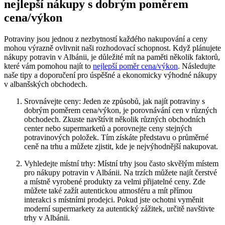
⁢nejlepší nákupy ​s dobrým poměrem⁣
cena/výkon
Potraviny jsou jednou‍ z‍ nezbytností​ každého nakupování a ceny
mohou výrazně ovlivnit naši rozhodovací schopnost. ‌Když plánujete
nákupy‍ potravin v ⁤Albánii, je důležité mít na paměti několik faktorů,
které vám pomohou najít to
nejlepší poměr cena/výkon
.⁢ Následujte⁤
naše tipy a doporučení pro úspěšné a ekonomicky výhodné ⁢nákupy⁤
v‌ albanšských obchodech.
Srovnávejte ‍ceny: Jeden ze způsobů,‌ jak najít ‍potraviny s
dobrým poměrem cena/výkon,​ je porovnávání cen⁢ v‌ různých
obchodech. ⁣Zkuste ​navštívit několik různých⁣ obchodních
center nebo⁤ supermarketů a porovnejte⁢ ceny stejných
potravinových položek. Tím získáte ‍představu o průměrné
ceně⁣ na trhu a můžete zjistit, kde je‍ nejvýhodnější nakupovat.
Vyhledejte místní trhy:⁣ Místní trhy jsou často ​skvělým ‍místem
pro nákupy potravin​ v Albánii. Na​ trzích ⁤můžete‌ najít ​čerstvé
⁤a ⁣místně vyrobené‍ produkty za velmi přijatelné ceny. Zde
můžete ⁣také ⁢zažít autentickou atmosféru a mít‌ přímou
interakci ⁢s místními prodejci. Pokud ‌jste ochotni vyměnit
moderní supermarkety za autentický zážitek,⁣ určitě navštivte
trhy ⁢v Albánii.