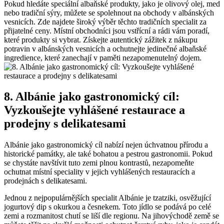
Pokud hledáte speciální albaňské produkty, jako je olivový olej, med
nebo tradiční sýry, můžete se spolehnout​ na​ obchody ‌v albánských⁤
vesnicích.⁣ Zde najdete široký výběr těchto tradičních specialit za
přijatelné‍ ceny.‌ Místní obchodníci jsou vstřícní a ‌rádi vám poradí,
které produkty si⁤ vybrat. ​Získejte ‌autentický zážitek z nákupu
potravin v albánských vesnicích a⁢ ochutnejte jedinečné albaňské
ingredience, které zanechají v paměti nezapomenutelný dojem.
8. ⁤Albánie jako gastronomický cíl:
Vyzkoušejte vyhlášené restaurace ​a
⁤prodejny s⁤ delikatesami
Albánie jako gastronomický cíl nabízí​ nejen úchvatnou přírodu a
historické‌ památky, ale také ‍bohatou a pestrou gastronomii.​ Pokud
se chystáte‌ navštívit tuto zemi​ plnou kontrastů, nezapomeňte
ochutnat místní​ speciality v jejich vyhlášených restauracích a
prodejnách s delikatesami.
Jednou⁣ z nejpopulárnějších ‍specialit Albánie je ‌tzatziki,​ osvěžující‍
jogurtový dip⁣ s okurkou a česnekem. Toto jídlo ⁣se podává po celé
zemi a rozmanitost chutí se liší dle regionu.⁣ Na jihovýchodě země⁤ se