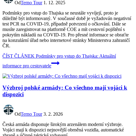
Od
Terno Tour
1. 12. 2025
Podmínky pro vstup do Thajska se neustále vyvíjejí, proto je
důležité být informovaný. V současné době je vyžadován negativní
test PCR na COVID-19, případně potvrzení o očkování. Dále se
musíte zaregistrovat na platformě COE a mít cestovní pojištění s
pokrytím nákladů na COVID-19. Pro přesné informace se obraťte
na konzulární úřad nebo internetové stránky Ministerstva zahraničí
ČR.
ČÍST ČLÁNEK
Podmínky pro vstup do Thajska: Aktuální
informace pro cestovatele
Výzbroj polské armády: Co všechno mají vojáci k
dispozici
Od
Terno Tour
3. 2. 2026
Česká armáda disponuje širokým arzenálem moderní výzbroje.
Vojáci mají k dispozici nejnovější obrněná vozidla, automatické
zbraně a účinné taktické vybavení.