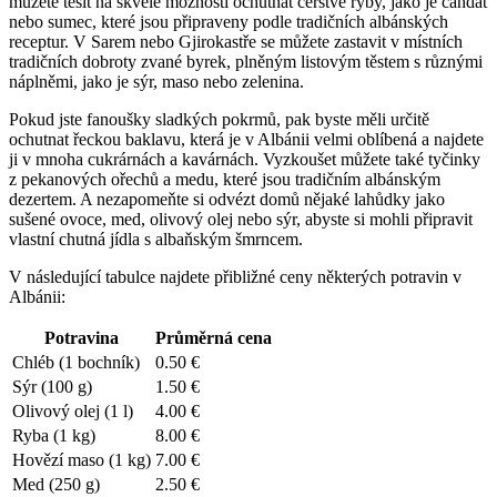
můžete‍ těšit na​ skvělé možnosti ochutnat čerstvé ryby, jako je candát
nebo ⁢sumec, které jsou připraveny podle tradičních albánských
receptur. V Sarem nebo Gjirokastře ‌se můžete zastavit v místních
tradičních‌ dobroty zvané byrek, plněným listovým těstem s ‍různými
náplněmi, ⁢jako⁤ je ​sýr, maso nebo zelenina.
Pokud jste​ fanoušky sladkých pokrmů, pak byste‌ měli určitě
ochutnat řeckou baklavu, která je v Albánii velmi oblíbená⁣ a ⁢najdete
ji v ⁤mnoha cukrárnách a ⁢kavárnách. ‍Vyzkoušet můžete také tyčinky
z ‌pekanových ořechů a medu,⁤ které jsou tradičním ⁤albánským
dezertem. A‌ nezapomeňte ​si odvézt⁤ domů nějaké lahůdky jako
sušené ovoce, ‌med, olivový olej ‌nebo sýr, abyste‌ si⁤ mohli připravit
vlastní chutná⁢ jídla s ⁤albaňským šmrncem. ‌
V ​následující tabulce najdete přibližné ceny některých ‍potravin v
Albánii:
Potravina
Průměrná cena
Chléb​ (1 bochník)
0.50 €
Sýr (100 ⁤g)
1.50 €
Olivový⁣ olej (1 l)
4.00 €
Ryba (1 kg)
8.00 €
Hovězí maso⁤ (1⁣ kg)
7.00 €
Med (250 g)
2.50 ⁢€