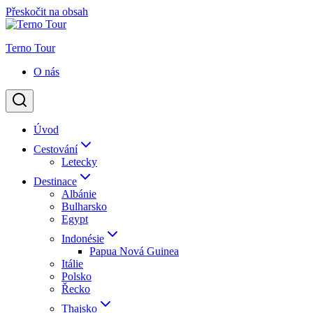
Přeskočit na obsah
Terno Tour
O nás
Úvod
Cestování
Letecky
Destinace
Albánie
Bulharsko
Egypt
Indonésie
Papua Nová Guinea
Itálie
Polsko
Řecko
Thajsko