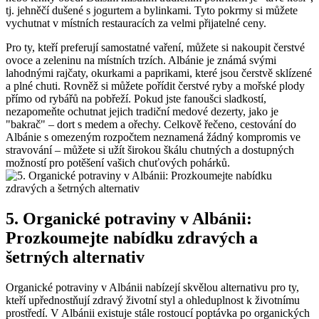
tj. jehněčí⁤ dušené s jogurtem a bylinkami. ⁣Tyto pokrmy si můžete
vychutnat v⁣ místních restauracích za velmi přijatelné ceny.
Pro ty, ‍kteří preferují samostatné⁢ vaření, můžete si⁢ nakoupit​ čerstvé⁤
ovoce ‌a zeleninu na místních⁣ trzích.⁣ Albánie ⁣je známá⁤ svými‍
lahodnými rajčaty, okurkami⁣ a paprikami, které ⁣jsou čerstvě sklízené
a⁢ plné chuti. Rovněž si můžete pořídit ​čerstvé ryby a mořské ⁣plody
⁣přímo od rybářů na pobřeží. Pokud⁣ jste fanoušci sladkostí,
nezapomeňte ‍ochutnat jejich tradiční ⁢medové dezerty, jako je
"bakrač" – dort‌ s medem a ořechy. Celkově řečeno,⁣ cestování⁤ do⁣
Albánie s omezeným rozpočtem neznamená ​žádný kompromis ve​
stravování​ – ‍můžete si užít⁤ širokou škálu chutných a dostupných
možností pro potěšení vašich ⁤chuťových pohárků.
5. Organické potraviny v ​Albánii:
Prozkoumejte nabídku zdravých a​
šetrných alternativ
Organické potraviny ⁣v‍ Albánii nabízejí‍ skvělou alternativu pro⁤ ty,⁣
kteří upřednostňují⁣ zdravý⁤ životní styl a ohleduplnost ⁢k životnímu
prostředí. V ​Albánii‌ existuje ​stále rostoucí poptávka ​po​ organických ​