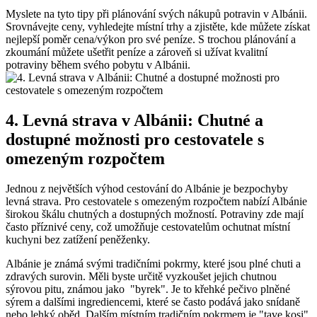
Myslete ‌na tyto tipy při plánování svých ​nákupů potravin v Albánii.
Srovnávejte ceny, vyhledejte místní trhy a zjistěte, kde můžete ‍získat
nejlepší⁣ poměr cena/výkon pro své⁤ peníze. S trochou plánování a ​
zkoumání můžete ušetřit peníze a zároveň si ‍užívat kvalitní⁤
potraviny během svého pobytu v Albánii.
4. Levná strava v Albánii:⁤ Chutné a
‌dostupné⁣ možnosti pro cestovatele s⁤
omezeným rozpočtem
Jednou z největších ⁢výhod⁤ cestování do Albánie je bezpochyby
⁣levná strava. Pro ⁢cestovatele s omezeným ‌rozpočtem nabízí Albánie
širokou škálu chutných a dostupných možností. Potraviny zde mají
často příznivé ​ceny, což​ umožňuje ​cestovatelům ochutnat ‌místní
kuchyni bez zatížení peněženky.
Albánie je známá svými‌ tradičními⁣ pokrmy, ⁣které jsou plné ‌chuti a
zdravých surovin. Měli byste určitě vyzkoušet‌ jejich⁣ chutnou‌
sýrovou pitu, známou jako ⁢ "byrek". Je to křehké pečivo plněné
sýrem a dalšími ingrediencemi, které‍ se často podává jako ​snídaně
nebo lehký oběd. Dalším místním tradičním ⁣pokrmem ⁤je "tave kosi",