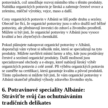
potravinách, ‌což umožňuje rozvoj‍ místního trhu s těmito produkty.
Nabídka organických​ potravin je široká a⁤ zahrnuje ‌čerstvé ovoce a
zeleninu, ‍mléčné⁢ výrobky, vejce, maso a další.
Ceny organických‌ potravin⁣ v‍ Albánii se ‍liší ‍podle druhu a⁣ sezóny.
Obecně lze říci, že organické potraviny⁤ jsou o něco ‌dražší než běžné
potraviny, ale představují​ investici do ‌zdraví a životního prostředí.
Můžete si být jisti, že organické potraviny v ‌Albánii ⁢jsou vysoce
kvalitní a bez zbytečných chemikálií.
Pokud ⁢plánujete nakupovat organické potraviny v⁤ Albánii,
doporučuji vám vybrat si⁤ několik míst, která se specializují na tyto
produkty. Můžete navštívit místní⁣ farmy a⁤ trhy, kde ⁤jsou prodávány⁤
čerstvé ⁤a sezónní organické ⁢produkty. Další ​možností jsou
specializované obchody a e-shopy,⁤ které nabízejí široký výběr
organických potravin​ z celé země. Při výběru ⁣organických potravin
se zaměřte na‌ certifikaci,‍ která garantuje ‍kvalitu a původ produktů.
Tímto způsobem‍ si můžete ⁤být jisti, že vám ⁤organické potraviny v
Albánii skutečně přinášejí výhody ​zdravého životního⁤ stylu.
6.⁢ Potravinové speciality⁢ Albánie:⁤
Stráviťte svůj⁤ čas ochutnáváním‍
tradičních delikates