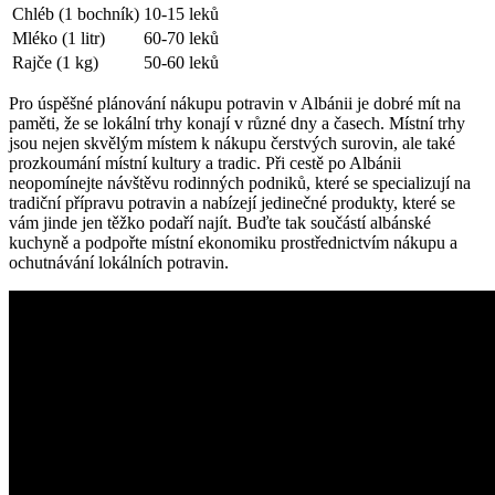
Chléb (1 bochník)
10-15 leků
Mléko (1 ⁤litr)
60-70 leků
Rajče (1 kg)
50-60 leků
Pro úspěšné plánování nákupu ⁣potravin v​ Albánii je⁤ dobré mít na
paměti, že se lokální ‌trhy konají‌ v ​různé dny a časech. Místní trhy
jsou nejen skvělým místem k nákupu čerstvých surovin, ale také
prozkoumání místní kultury a‍ tradic.‌ Při cestě po⁣ Albánii
neopomínejte návštěvu‌ rodinných podniků, které ⁣se ⁢specializují na
tradiční přípravu potravin a nabízejí jedinečné produkty, které se‍
vám jinde jen⁣ těžko podaří ‍najít. ​Buďte tak součástí albánské​
kuchyně a podpořte místní ekonomiku prostřednictvím nákupu ‍a
ochutnávání lokálních potravin.