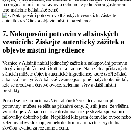
na originální místní potraviny a ochutnejte jedinečnou gastronomii
‌této ‌malebné balkánské země.
7. Nakupování potravin v albánských
vesnicích: Získejte ‌autentický zážitek a
‍objevte místní ‍ingredience
Vesnice v Albánii nabízí‍ jedinečný zážitek z nakupování potravin,
který vám přiblíží místní kulturu a tradice.⁢ Na trzích a ⁢přídavných
stáncích můžete ⁤objevit⁢ autentické ingredience, které tvoří základ
albaňské ​kuchyně. ⁢Albánské vesnice jsou plné malých obchůdků,
kde se⁤ prodávají⁤ čerstvé ovoce, zelenina, sýry a další místní
produkty.
Pokud se ⁤rozhodnete navštívit⁤ albánské vesnice a nakoupit
potraviny, ⁢můžete se těšit na příznivé ceny. Zjistili jsme, že většina
výrobků ⁤je v Albánii cenově dostupná, což je skvělá ​zpráva pro
‌milovníky dobrého jídla. Například kilogram​ čerstvého⁣ ovoce⁣ nebo
zeleniny‍ obvykle stojí jen několik korun a můžete si ​vychutnat
skvělou kvalitu‌ za rozumnou cenu.