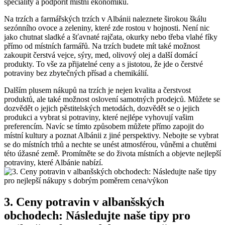
speciality⁣ a podpořit místní ⁢ekonomiku.
Na ‌trzích ⁣a farmářských trzích v Albánii naleznete širokou škálu
sezónního ovoce ⁢a zeleniny, které ‌zde rostou‍ v hojnosti. Není ‌nic
jako chutnat sladké‍ a šťavnaté rajčata,​ okurky nebo třeba vlahé fíky
přímo od​ místních⁤ farmářů. Na trzích ⁢budete mít také možnost
zakoupit čerstvá ⁢vejce, sýry, med, olivový olej a‌ další domácí
produkty. To vše za ⁣přijatelné ‍ceny a ⁢s jistotou, že​ jde o čerstvé
potraviny bez zbytečných přísad ​a chemikálií.
Dalším plusem nákupů‍ na trzích je nejen kvalita a čerstvost
produktů,‌ ale také možnost oslovení ⁤samotných ⁢prodejců. Můžete se
⁢dozvědět o⁢ jejich​ pěstitelských metodách, dozvědět se o ⁣jejich
produkci a vybrat si ⁤potraviny, které nejlépe vyhovují​ vašim
preferencím. Navíc ‍se tímto ‍způsobem⁣ můžete přímo zapojit⁢ do⁤
místní ⁣kultury a poznat⁤ Albánii z jiné perspektivy. ⁤Nebojte se vybrat
se ⁤do místních trhů a​ nechte se unést atmosférou, vůněmi ‍a ⁢chutěmi
této ​úžasné​ země. ‌Promítněte se do⁢ života místních a ​objevte nejlepší
potraviny, které Albánie nabízí.
3.​ Ceny potravin ‌v albanšských
obchodech: Následujte⁣ naše tipy pro