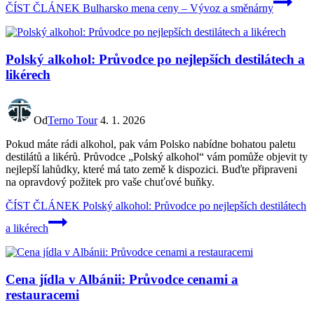
ČÍST ČLÁNEK
Bulharsko mena ceny – Vývoz a směnárny
Polský alkohol: Průvodce po nejlepších destilátech a
likérech
Od
Terno Tour
4. 1. 2026
Pokud máte rádi alkohol, pak vám Polsko nabídne bohatou paletu
destilátů a likérů. Průvodce „Polský alkohol“ vám pomůže objevit ty
nejlepší lahůdky, které má tato země k dispozici. Buďte připraveni
na opravdový požitek pro vaše chuťové buňky.
ČÍST ČLÁNEK
Polský alkohol: Průvodce po nejlepších destilátech
a likérech
Cena jídla v Albánii: Průvodce cenami a
restauracemi