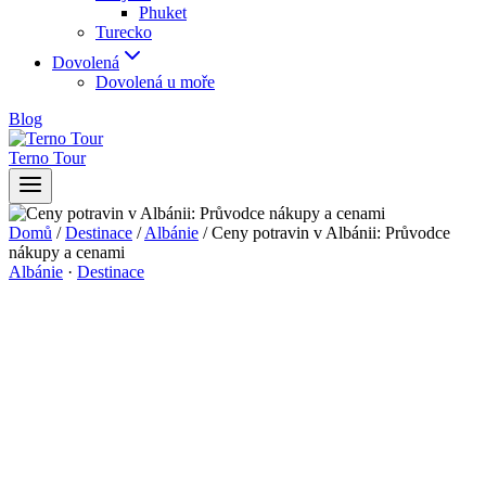
Phuket
Turecko
Dovolená
Dovolená u moře
Blog
Terno Tour
Domů
/
Destinace
/
Albánie
/
Ceny potravin v Albánii: Průvodce
nákupy a cenami
Albánie
·
Destinace