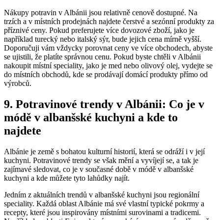
Nákupy potravin v Albánii⁣ jsou relativně cenově⁢ dostupné. Na
trzích a v místních prodejnách ⁢najdete čerstvé ⁤a ‍sezónní ⁣produkty‌ za
příznivé ​ceny. Pokud preferujete více dovozové​ zboží,‍ jako je
například ​turecký nebo italský⁣ sýr, bude jejich⁢ cena mírně ‌vyšší.
Doporučuji ⁤vám vždycky porovnat ceny ve více ⁤obchodech, abyste
se ujistili, že platíte správnou cenu. Pokud ​byste chtěli v Albánii
nakoupit místní speciality, jako je med nebo olivový⁢ olej, vydejte se
do místních obchodů, kde⁢ se ‌prodávají domácí produkty přímo od
výrobců.
9. Potravinové ⁢trendy v ⁢Albánii:‍ Co je⁢ v⁢
módě v albanšské ⁤kuchyni a kde⁤ to
najdete
Albánie je země ​s bohatou kulturní historií,⁤ která se odráží i v její
kuchyni. Potravinové⁣ trendy ⁢se však mění a vyvíjejí ⁣se, ⁢a tak je
zajímavé sledovat, ​co ⁤je v současné ⁣době v módě v⁣ albanšské
kuchyni a kde můžete​ tyto lahůdky najít.
Jedním ⁣z aktuálních​ trendů v albanšské kuchyni ‍jsou regionální
speciality.‌ Každá oblast Albánie ⁢má své ​vlastní typické pokrmy a
recepty, které jsou inspirovány místními surovinami⁤ a tradicemi.