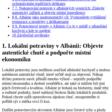
ochutnáváním‍ tradičních delikates
7
7. Nakupování potravin v albánských vesnicích: Získejte
‌autentický zážitek a ‍objevte místní ‍ingredience
8
8. ⁤Albánie jako gastronomický cíl: Vyzkoušejte vyhlášené
restaurace ​a ⁤prodejny s⁤ delikatesami
9
9. Potravinové ⁢trendy v ⁢Albánii:‍ Co je⁢ v⁢ módě v albanšské
⁤kuchyni a kde⁤ to najdete
10
Závěrečné myšlenky
1. Lokální⁤ potraviny​ v Albánii: Objevte
autentické chutě ‌a‍ podpořte⁢ místní
ekonomiku
Lokální ⁤potraviny jsou nedílnou součástí ⁤albánské‌ kuchyně a ⁤mohou
nabídnout autentické chutě,⁢ které⁤ určitě stojí za objevení. Nákup
těchto potravin navíc přináší mnoho výhod ​– nejenže⁤ podpoříte
místní ekonomiku a drobné zemědělce, ale také si můžete být ⁣jisti
jejich čerstvostí ‍a kvalitou. Albánie je bohatá na biofarmy,⁤ malé trhy
a rodinné⁤ podniky,‌ které nabízejí‌ širokou ‌škálu lokálních‍ produktů.
Pokud chcete zažít opravdovou alpskou chuť,⁤ nezapomeňte ⁣si
‍pořídit sýr ‌z mléka ovcí⁣ či ‍koz.
Dalším ⁣potravinovým skvostem Albánie jsou čerstvé ryby a plody