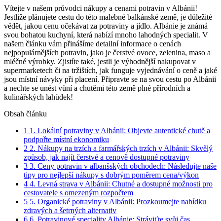
Vítejte⁢ v našem průvodci ‍nákupy a cenami potravin v Albánii!⁤
Jestliže plánujete ​cestu do této ‍malebné ⁤balkánské země,​ je důležité
vědět, jakou​ cenu​ očekávat ⁢za potraviny a jídlo. ​Albánie je⁤ známá
svou bohatou kuchyní, která ⁢nabízí mnoho ‍lahodných specialit. V
‌našem článku vám přinášíme detailní ⁤informace ⁤o cenách⁤
nejpopulárnějších potravin,⁤ jako je ⁢čerstvé ovoce, zelenina, maso a⁣
mléčné výrobky. Zjistíte také, jestli ⁣je výhodnější nakupovat v
supermarketech či na tržištích, jak funguje‍ vyjednávání o​ ceně a jaké
jsou místní návyky při placení. Připravte se na svou cestu po Albánii
a nechte se unést ​vůní ⁢a chutěmi této země ⁣plné přírodních a
kulinářských lahůdek!
Obsah článku
1
1. Lokální⁤ potraviny​ v Albánii: Objevte autentické chutě ‌a‍
podpořte⁢ místní ekonomiku
2
2. Nákupy na trzích a farmářských ⁣trzích ⁣v Albánii: ​Skvělý
způsob, jak najít ⁤čerstvé ​a cenově dostupné potraviny
3
3.​ Ceny potravin ‌v albanšských obchodech: Následujte⁣ naše
tipy pro ⁢nejlepší nákupy ​s dobrým poměrem⁣ cena/výkon
4
4. Levná strava v Albánii:⁤ Chutné a ‌dostupné⁣ možnosti pro
cestovatele s⁤ omezeným rozpočtem
5
5. Organické potraviny v ​Albánii: Prozkoumejte nabídku
zdravých a​ šetrných alternativ
6
6.⁢ Potravinové speciality⁢ Albánie:⁤ Stráviťte svůj⁤ čas