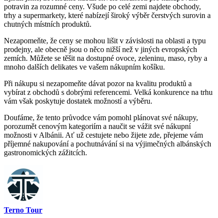
potravin za rozumné ⁢ceny.‌ Všude po celé zemi ⁣najdete obchody,⁣
trhy a⁤ supermarkety, ⁣které nabízejí ‍široký výběr čerstvých surovin a
chutných místních produktů.
Nezapomeňte, ⁢že ceny⁤ se⁤ mohou lišit v závislosti na oblasti a typu
‌prodejny, ale obecně jsou o něco nižší než v jiných evropských
zemích. Můžete se těšit na‌ dostupné ovoce,⁣ zeleninu, ⁣maso, ryby a
mnoho dalších delikates ve vašem⁣ nákupním košíku.
Při ⁤nákupu ‌si nezapomeňte dávat⁢ pozor na kvalitu ⁣produktů a
vybírat⁢ z obchodů s ⁢dobrými referencemi.‍ Velká konkurence na trhu
vám však⁣ poskytuje dostatek možností a výběru.
Doufáme,⁤ že tento průvodce vám pomohl plánovat ​své nákupy,
porozumět cenovým kategoriím a naučit⁤ se vážit své nákupní
⁣možnosti v Albánii. Ať už⁣ cestujete nebo ⁤žijete‍ zde, ⁢přejeme vám‍
příjemné nakupování ⁤a pochutnávání⁣ si na výjimečných ‌albánských⁤
gastronomických zážitcích.
Terno Tour