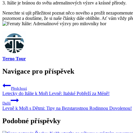
3. Itálie je bránou do světa adrenalinových výzev a krásné přírody.
Nenechte si ujít příležitost poznat něco nového a prožít nezapomenut
pozornost a doufáme, že si naše články dále oblíbíte. Ať vám vždy pře
Terno Tour
Navigace pro příspěvek
Předchozí
Letecky do Itálie k Moři Levně: Italské Pobřeží za Méně!
Další
Levně k Moři s Dětmi: Tipy na Bezstarostnou Rodinnou Dovolenou!
Podobné příspěvky