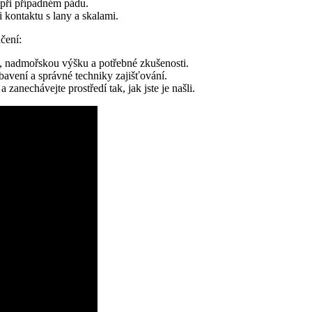
 při případném pádu.
 kontaktu s lany a skalami.
čení:
ku, nadmořskou výšku a potřebné zkušenosti.
bavení a správné techniky zajišťování.
zanechávejte prostředí tak, jak jste je našli.