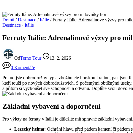
Domů
/
Destinace
/
Itálie
/
Ferraty Itálie: Adrenalinové výzvy pro mil
Destinace
·
Itálie
Ferraty Itálie: Adrenalinové výzvy pro mi
Od
Terno Tour
13. 2. 2026
0 Komentáře
Pokud jste dobrodružný typ a zbožňujete horskou krajinu, pak jsou fer
kteří touží po nových dobrodružstvích. S početnými obtížnými úseky, ú
a přitom si vyzkoušet své schopnosti a odvahu. Doplňte svou dovolen
Základní vybavení a doporučení
Pro výlety na ferraty v Itálii je důležité mít správné základní vybavení
Lezecký helma:
Ochrání hlavu před pádem kamení či pádem s