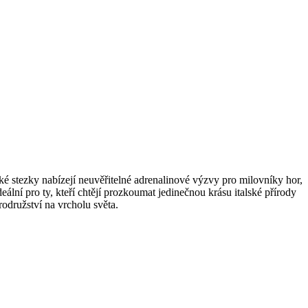
cké stezky nabízejí neuvěřitelné adrenalinové výzvy pro milovníky hor,
lní pro ty, kteří chtějí prozkoumat jedinečnou krásu italské přírody
odružství na vrcholu světa.