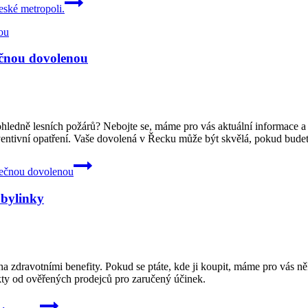
eské metropoli.
ečnou dovolenou
í ohledně lesních požárů? Nebojte se, máme pro vás aktuální informace a t
ventivní opatření. Vaše dovolená v Řecku může být skvělá, pokud budet
zpečnou dovolenou
 bylinky
ha zdravotními benefity. Pokud se ptáte, kde ji koupit, máme pro vás n
ukty od ověřených prodejců pro zaručený účinek.