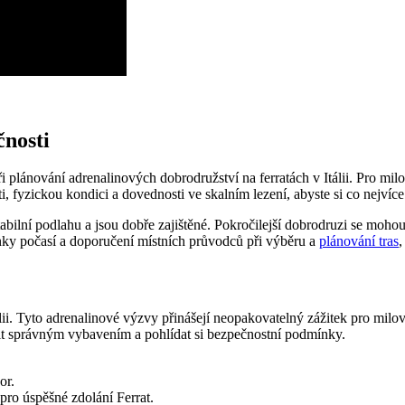
čnosti
lánování adrenalinových dobrodružství na ferratách v Itálii. Pro milovn
ti, fyzickou kondici a dovednosti ve skalním lezení, abyste si co nejvíce u
abilní podlahu a jsou dobře zajištěné. Pokročilejší dobrodruzi se mohou
ky počasí a doporučení místních průvodců při výběru a
plánování tras
,
tálii. Tyto adrenalinové výzvy přinášejí neopakovatelný zážitek pro milo
it správným vybavením a pohlídat si bezpečnostní podmínky.
or.
pro úspěšné zdolání Ferrat.