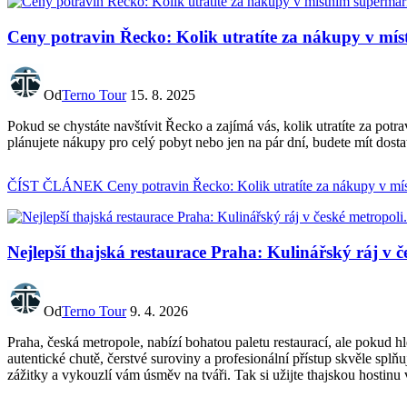
Ceny potravin Řecko: Kolik utratíte za nákupy v mí
Od
Terno Tour
15. 8. 2025
Pokud se chystáte navštívit Řecko a zajímá vás, kolik utratíte za p
plánujete nákupy pro celý pobyt nebo jen na pár dní, budete mít dos
ČÍST ČLÁNEK
Ceny potravin Řecko: Kolik utratíte za nákupy v mí
Nejlepší thajská restaurace Praha: Kulinářský ráj v č
Od
Terno Tour
9. 4. 2026
Praha, česká metropole, nabízí bohatou paletu restaurací, ale pokud 
autentické chutě, čerstvé suroviny a profesionální přístup skvěle splň
zážitky a vykouzlí vám úsměv na tváři. Tak si užijte thajskou hostinu 