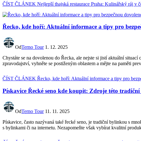
ČÍST ČLÁNEK
Nejlepší thajská restaurace Praha: Kulinářský ráj v č
Řecko, kde hoří: Aktuální informace a tipy pro bezp
Od
Terno Tour
1. 12. 2025
Chystáte se na dovolenou do Řecka, ale nejste si jistí aktuální situac
zpravodajství, vyhněte se postiženým oblastem a mějte na paměti pre
ČÍST ČLÁNEK
Řecko, kde hoří: Aktuální informace a tipy pro be
Pískavice Řecké seno kde koupit: Zdroje této tradiční
Od
Terno Tour
11. 11. 2025
Pískavice, často nazývaná také řecké seno, je tradiční bylinkou s mno
s bylinkami či na internetu. Nezapomeňte však vybírat kvalitní prod