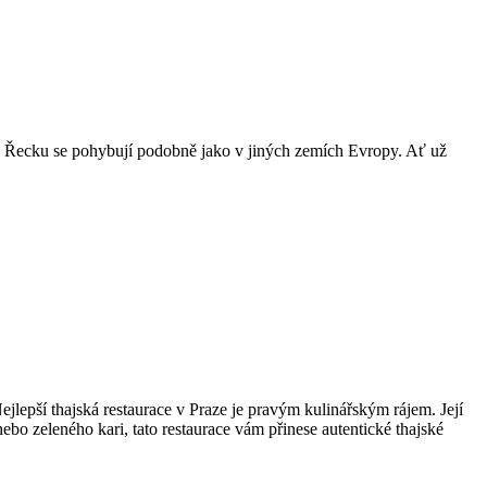
 v Řecku se pohybují podobně jako v jiných zemích Evropy. Ať už
jlepší thajská restaurace v Praze je pravým kulinářským rájem. Její
nebo zeleného kari, tato restaurace vám přinese autentické thajské