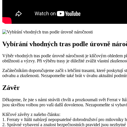
Vybírání vhodných tras podle úrovně náro
Výběr vhodných tras podle úrovně náročnosti je klíčovým ohledem při p
obtížnosti a výzvy. Při výběru trasy je důležité zvážit vlastní zkušenos
Začátečníkům doporučujeme začít s lehčími trasami, které poskytují st
odvahu a zkušenosti. Nezapomeňte také brát v úvahu aktuální podmín
Závěr
Děkujeme, že jste s námi strávili chvíli a prozkoumali svět Ferrat v I
jsou skvělou volbou pro vaši další dovolenou. Nezapomeňte si vybav
Klíčové závěry z našeho článku:
1. Ferraty v Itálii nabízejí nepopsatelné dobrodružství pro milovníky h
2. Správné vybavení a znalost bezpečnostních pravidel jsou nezbytné 