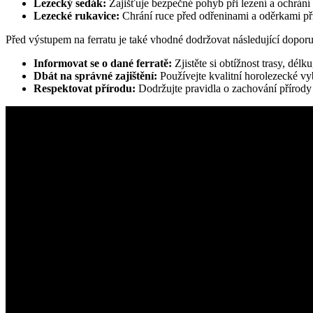
Lezecký sedák:
Zajišťuje bezpečné pohyb při lezení a ochrání
Lezecké rukavice:
Chrání ruce před odřeninami a oděrkami při
Před výstupem na ferratu je také vhodné dodržovat následující doporu
Informovat se o dané ferratě:
Zjistěte si obtížnost trasy, dél
Dbát na správné zajištění:
Používejte kvalitní horolezecké vy
Respektovat přírodu:
Dodržujte pravidla o zachování přírody a 