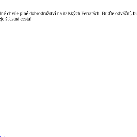
elné chvíle plné dobrodružství na italských Ferratách. Buďte odvážní, b
je šťastná cesta!