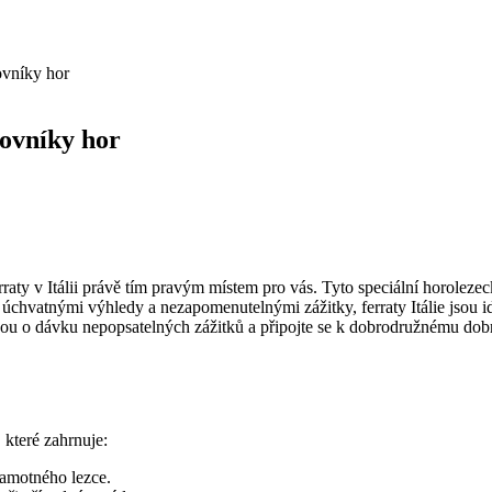
ovníky hor
lovníky hor
raty v Itálii právě tím pravým místem pro vás. Tyto speciální horoleze
chvatnými výhledy a nezapomenutelnými zážitky, ferraty Itálie jsou ideá
ou o dávku nepopsatelných zážitků a připojte se k dobrodružnému dobr
, které zahrnuje:
amotného lezce.