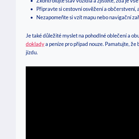
Zkontrolujte stav vozidla a zjistěte, zda je v
Připravte si cestovní osvěžení a občerstvení,
Nezapomeňte si vzít mapu nebo navigační zaří
Je také důležité myslet na pohodlné oblečení a ob
doklady
a peníze pro případ nouze. Pamatujte, že 
jízdu.