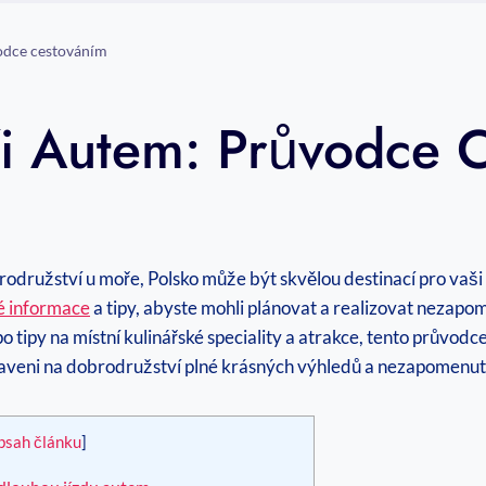
odce cestováním
i Autem: Průvodce 
rodružství u moře, Polsko může být skvělou destinací pro vaš
é informace
a tipy, abyste mohli plánovat a realizovat nezap
po tipy na místní kulinářské speciality a atrakce, tento prův
praveni na dobrodružství plné krásných výhledů a nezapomenut
bsah článku
]