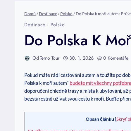
Domů
/
Destinace
/
Polsko
/
Do Polska k moři autem: Prův
Destinace
·
Polsko
Do Polska K Moř
Od
Terno Tour
30. 1. 2026
0 Komentáře
Pokud máte rádi cestování autem a toužíte po dob
Polska k moři autem"
budete mít všechny potřebn
doporučení ohledně trasy a místa k ubytování, až 
bezstarostně užívat svou cestu k moři. Buďte při
Obsah článku
[
Skryť o