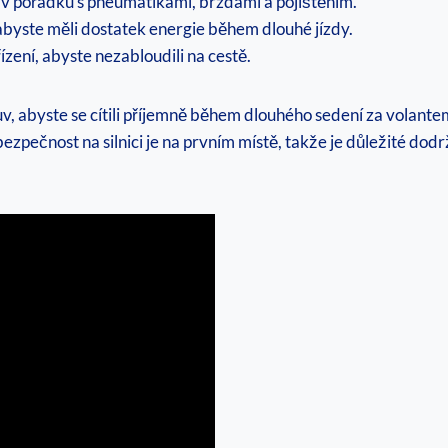
še v pořádku s pneumatikami, brzdami a pojištěním.
 abyste měli dostatek energie během dlouhé jízdy.
zení, abyste nezabloudili na cestě.
uv, abyste se cítili příjemně během dlouhého sedení za volante
bezpečnost na silnici je na prvním místě, takže je důležité do