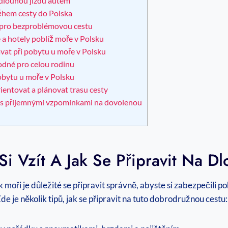
na dlouhou jízdu autem
ěhem cesty do Polska
py pro bezproblémovou cestu
a hotely poblíž moře v Polsku
ávat při pobytu u moře v Polsku
hodné pro celou rodinu
bytu u moře v Polsku
ientovat a plánovat trasu cesty
omů s příjemnými vzpomínkami na dovolenou
Si Vzít A Jak Se Připravit Na D
moři je důležité se připravit správně, abyste si zabezpečili 
Zde je několik tipů, jak se připravit na tuto dobrodružnou cestu: