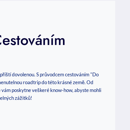
Cestováním
i příští dovolenou. S průvodcem cestováním "Do
omenutelnou roadtrip do této krásné země. Od
odce vám poskytne veškeré know-how, abyste mohli
elných zážitků!