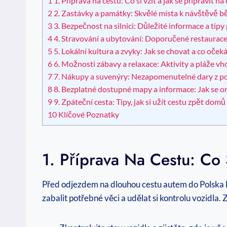
1
1. Příprava na cestu: Co si vzít a jak se připravit 
2
2. Zastávky a památky: Skvělé místa k návštěvě b
3
3. Bezpečnost na silnici: Důležité informace a ti
4
4. Stravování a ubytování: Doporučené restaurace 
5
5. Lokální kultura a zvyky: Jak se chovat a co oček
6
6. Možnosti zábavy a relaxace: Aktivity a pláže v
7
7. Nákupy a suvenýry: Nezapomenutelné dary z po
8
8. Bezplatné dostupné mapy a informace: Jak se or
9
9. Zpáteční cesta: Tipy, jak si užít cestu zpět d
10
Klíčové Poznatky
1. Příprava Na Cestu: Co 
Před odjezdem na dlouhou cestu autem do Polska k 
zabalit potřebné věci a udělat si kontrolu vozidla. 