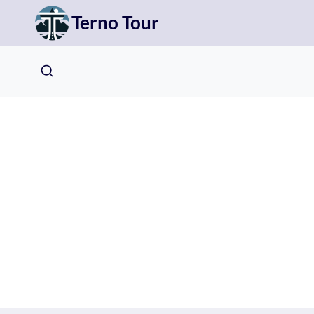
Přeskočit
Terno Tour
na
obsah